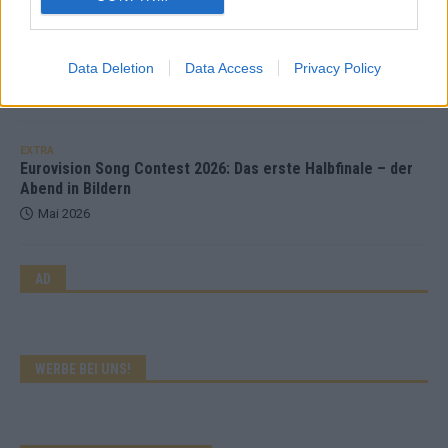
KOMMENTAR
Wer zahlt, steht im Finale – ist das beim ESC wirklich fair?
Data Deletion
Data Access
Privacy Policy
Mai 2026
EXTRA
Eurovision Song Contest 2026: Das erste Halbfinale – der
Abend in Bildern
Mai 2026
AD
WERBE BEI UNS!