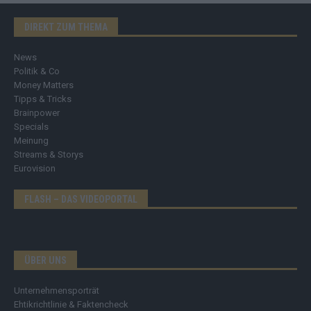
DIREKT ZUM THEMA
News
Politik & Co
Money Matters
Tipps & Tricks
Brainpower
Specials
Meinung
Streams & Storys
Eurovision
FLASH – DAS VIDEOPORTAL
ÜBER UNS
Unternehmensporträt
Ehtikrichtlinie & Faktencheck