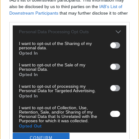
DARA gewinnt verdient, Israel beunruhigend –
also be disclosed by us to third parties on the
IAB’s List of
unser Kommentar zum ESC 2026
Downstream Participants
that may further disclose it to other
third parties.
Mai 2026
Personal Data Processing Opt Outs
KOMMENTAR
I want to opt-out of the Sharing of my
ESC-Finale morgen: Finnland Favorit, Australien
personal data.
aufgestiegen – alle 25 Acts im Kurzcheck
Opted In
Mai 2026
I want to opt-out of the Sale of my
Personal Data.
Opted In
KOMMENTAR
JJ hat den Abend gerettet – der Rest des ESC-Halbfinales
I want to opt-out of processing my
war solide, aber kein Feuerwerk
Personal Data for Targeted Advertising.
Opted In
Mai 2026
I want to opt-out of Collection, Use,
Retention, Sale, and/or Sharing of my
EXTRA
Personal Data that Is Unrelated with the
Purposes for which it was collected.
ESC-Halbfinale 2: Das sagen die Wettquoten – vier sicher,
Opted Out
sechs zittern, einer chancenlos!
Mai 2026
CONFIRM