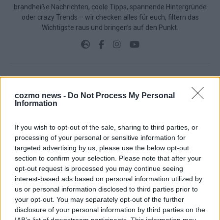
brandheiße Nachrichten, coole Tipps, spannende Hintergründe
oder crazy Trends – wir checken alles für euch, filtern das
Wichtigste raus und bringen’s auf den Punkt.
TOP STORIES
cozmo news -
Do Not Process My Personal
Information
EXTRA
If you wish to opt-out of the sale, sharing to third parties, or
processing of your personal or sensitive information for
Monaco, Sallys Café, Westernbrauerei – der
targeted advertising by us, please use the below opt-out
Europa-Park 2026 macht vieles neu
section to confirm your selection. Please note that after your
opt-out request is processed you may continue seeing
Juni 2026
interest-based ads based on personal information utilized by
us or personal information disclosed to third parties prior to
your opt-out. You may separately opt-out of the further
KOMMENTAR
disclosure of your personal information by third parties on the
IAB’s list of downstream participants. This information may