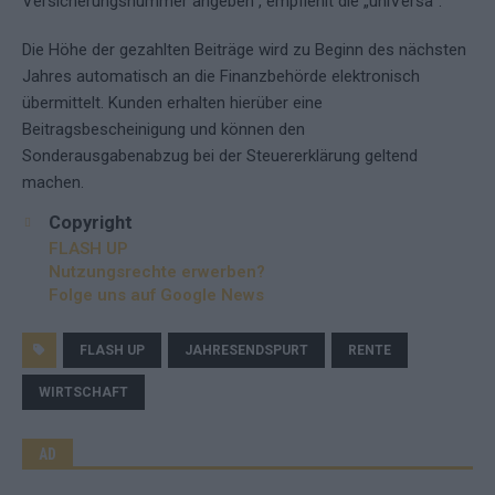
Versicherungsnummer angeben“, empfiehlt die „uniVersa“.
Die Höhe der gezahlten Beiträge wird zu Beginn des nächsten
Jahres automatisch an die Finanzbehörde elektronisch
übermittelt. Kunden erhalten hierüber eine
Beitragsbescheinigung und können den
Sonderausgabenabzug bei der Steuererklärung geltend
machen.
Copyright
FLASH UP
Nutzungsrechte erwerben?
Folge uns auf Google News
FLASH UP
JAHRESENDSPURT
RENTE
WIRTSCHAFT
AD