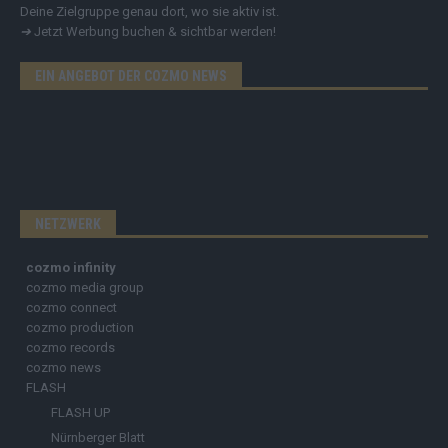
Deine Zielgruppe genau dort, wo sie aktiv ist.
➔
Jetzt Werbung buchen & sichtbar werden!
EIN ANGEBOT DER COZMO NEWS
NETZWERK
cozmo infinity
cozmo media group
cozmo connect
cozmo production
cozmo records
cozmo news
FLASH
FLASH UP
Nürnberger Blatt