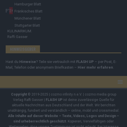
Hamburger Blatt
Fränkisches Blatt
Münchener Blatt
Stuttgarter Blatt
KULINARIKUM.
Raffi Gasser
HINWEISGEBER
Hast du
Hinweise
? Teile sie vertraulich mit
FLASH UP
– per Post, E-
Mail, Telefon oder anonymem Briefkasten –
Hier mehr erfahren
.
Copyright
© 2019-2025 | cozmo infinity n.e.V. | cozmo media group
Verlag Raffi Gasser |
FLASH UP
ist deine zuverlässige Quelle für
aktuelle Nachrichten aus Deutschland und der Welt. Wir berichten
unabhängig, fundiert und verständlich – online, mobil und crossmedial.
Alle Inhalte auf dieser Website – Texte, Videos, Logos und Design –
sind urheberrechtlich geschützt
. Kopieren, Vervielfältigen oder
Weitergeben ohne unsere Zustimmung ist nicht erlaubt. Bei Interesse