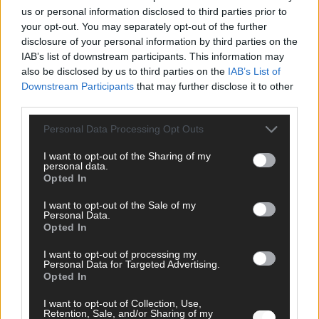
Mai 2026
us or personal information disclosed to third parties prior to
your opt-out. You may separately opt-out of the further
disclosure of your personal information by third parties on the
EXTRA
IAB’s list of downstream participants. This information may
ESC-Halbfinale 2: Das sagen die Wettquoten – vier sicher,
also be disclosed by us to third parties on the
IAB’s List of
sechs zittern, einer chancenlos!
Downstream Participants
that may further disclose it to other
Mai 2026
third parties.
Personal Data Processing Opt Outs
KOMMENTAR
Wer zahlt, steht im Finale – ist das beim ESC wirklich fair?
I want to opt-out of the Sharing of my
personal data.
Mai 2026
Opted In
I want to opt-out of the Sale of my
EXTRA
Personal Data.
Eurovision Song Contest 2026: Das erste Halbfinale – der
Opted In
Abend in Bildern
I want to opt-out of processing my
Mai 2026
Personal Data for Targeted Advertising.
Opted In
AD
I want to opt-out of Collection, Use,
Retention, Sale, and/or Sharing of my