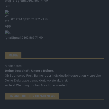
Telegram:
0162 862 71 99
WhatsApp:
0162 862 71 99
Signal:
0162 862 71 99
MEDIA
Mediadaten
Deine Botschaft. Unsere Bühne.
Ob Sponsored Post, Banner oder individuelle Kooperation – erreiche
Deine Zielgruppe genau dort, wo sie aktiv ist.
➔
Jetzt Werbung buchen & sichtbar werden!
EIN ANGEBOT DER COZMO NEWS