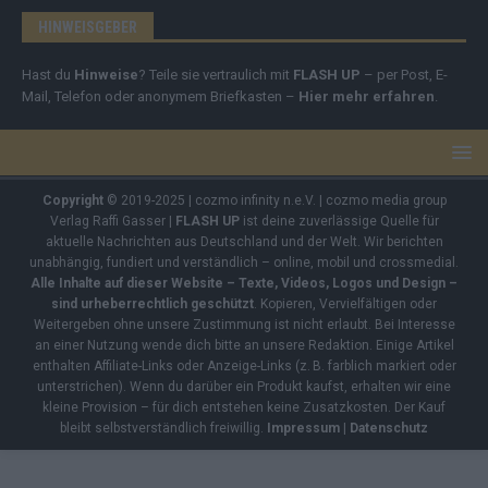
HINWEISGEBER
Hast du
Hinweise
? Teile sie vertraulich mit
FLASH UP
– per Post, E-
Mail, Telefon oder anonymem Briefkasten –
Hier mehr erfahren
.
Copyright
© 2019-2025 | cozmo infinity n.e.V. | cozmo media group
Verlag Raffi Gasser |
FLASH UP
ist deine zuverlässige Quelle für
aktuelle Nachrichten aus Deutschland und der Welt. Wir berichten
unabhängig, fundiert und verständlich – online, mobil und crossmedial.
Alle Inhalte auf dieser Website – Texte, Videos, Logos und Design –
sind urheberrechtlich geschützt
. Kopieren, Vervielfältigen oder
Weitergeben ohne unsere Zustimmung ist nicht erlaubt. Bei Interesse
an einer Nutzung wende dich bitte an unsere Redaktion. Einige Artikel
enthalten Affiliate-Links oder Anzeige-Links (z. B. farblich markiert oder
unterstrichen). Wenn du darüber ein Produkt kaufst, erhalten wir eine
kleine Provision – für dich entstehen keine Zusatzkosten. Der Kauf
bleibt selbstverständlich freiwillig.
Impressum
|
Datenschutz