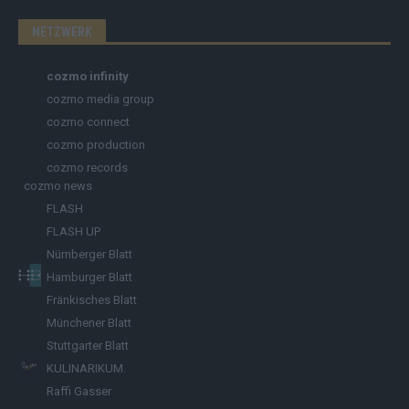
NETZWERK
cozmo infinity
cozmo media group
cozmo connect
cozmo production
cozmo records
cozmo news
FLASH
FLASH UP
Nürnberger Blatt
Hamburger Blatt
Fränkisches Blatt
Münchener Blatt
Stuttgarter Blatt
KULINARIKUM.
Raffi Gasser