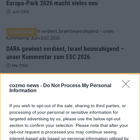
Europa-Park 2026 macht vieles neu
Juni 2026
KOMMENTAR
DARA gewinnt verdient, Israel beunruhigend –
unser Kommentar zum ESC 2026
Mai 2026
KOMMENTAR
cozmo news -
Do Not Process My Personal
ESC-Finale morgen: Finnland Favorit, Australien
Information
aufgestiegen – alle 25 Acts im Kurzcheck
Mai 2026
If you wish to opt-out of the sale, sharing to third parties, or
processing of your personal or sensitive information for
targeted advertising by us, please use the below opt-out
KOMMENTAR
section to confirm your selection. Please note that after your
JJ hat den Abend gerettet – der Rest des ESC-Halbfinales
opt-out request is processed you may continue seeing
war solide, aber kein Feuerwerk
interest-based ads based on personal information utilized by