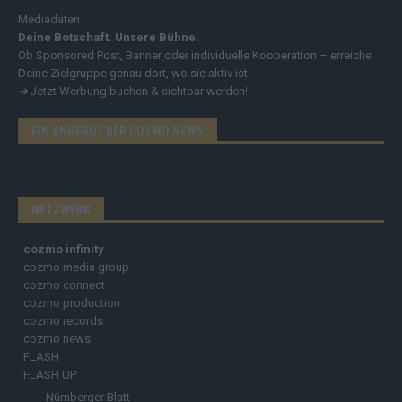
Mediadaten
Deine Botschaft. Unsere Bühne.
Ob Sponsored Post, Banner oder individuelle Kooperation – erreiche
Deine Zielgruppe genau dort, wo sie aktiv ist.
➔
Jetzt Werbung buchen & sichtbar werden!
EIN ANGEBOT DER COZMO NEWS
NETZWERK
cozmo infinity
cozmo media group
cozmo connect
cozmo production
cozmo records
cozmo news
FLASH
FLASH UP
Nürnberger Blatt