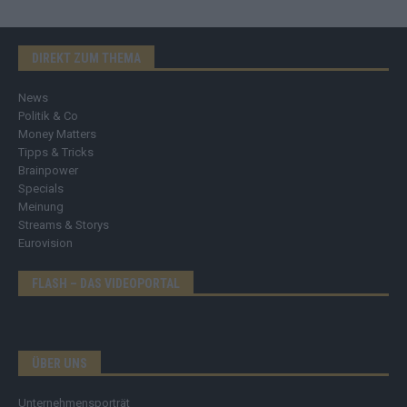
DIREKT ZUM THEMA
News
Politik & Co
Money Matters
Tipps & Tricks
Brainpower
Specials
Meinung
Streams & Storys
Eurovision
FLASH – DAS VIDEOPORTAL
ÜBER UNS
Unternehmensporträt