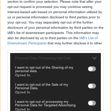
section to confirm your selection. Please note that after your
opt-out request is processed you may continue seeing
DARA gewinnt verdient, Israel beunruhigend –
interest-based ads based on personal information utilized by
unser Kommentar zum ESC 2026
us or personal information disclosed to third parties prior to
your opt-out. You may separately opt-out of the further
Mai 2026
disclosure of your personal information by third parties on the
IAB’s list of downstream participants. This information may
also be disclosed by us to third parties on the
IAB’s List of
KOMMENTAR
ESC-Finale morgen: Finnland Favorit, Australien
Downstream Participants
that may further disclose it to other
aufgestiegen – alle 25 Acts im Kurzcheck
third parties.
Mai 2026
Personal Data Processing Opt Outs
I want to opt-out of the Sharing of my
KOMMENTAR
personal data.
JJ hat den Abend gerettet – der Rest des ESC-Halbfinales
Opted In
war solide, aber kein Feuerwerk
Mai 2026
I want to opt-out of the Sale of my
Personal Data.
Opted In
EXTRA
I want to opt-out of processing my
ESC-Halbfinale 2: Das sagen die Wettquoten – vier sicher,
Personal Data for Targeted Advertising.
sechs zittern, einer chancenlos!
Opted In