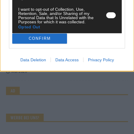
Mai 2026
I want to opt-out of Collection, Use,
Retention, Sale, and/or Sharing of my
Personal Data that Is Unrelated with the
Purposes for which it was collected.
KOMMENTAR
Wer zahlt, steht im Finale – ist das beim ESC wirklich fair?
Opted Out
Mai 2026
CONFIRM
EXTRA
Eurovision Song Contest 2026: Das erste Halbfinale – der
Data Deletion
Data Access
Privacy Policy
Abend in Bildern
Mai 2026
AD
WERBE BEI UNS!