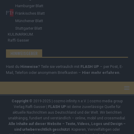
Hamburger Blatt
Fränkisches Blatt
Münchener Blatt
Stuttgarter Blatt
KULINARIKUM.
Raffi Gasser
HINWEISGEBER
Hast du
Hinweise
? Teile sie vertraulich mit
FLASH UP
– per Post, E-
Mail, Telefon oder anonymem Briefkasten –
Hier mehr erfahren
.
Copyright
© 2019-2025 | cozmo infinity n.e.V. | cozmo media group
Verlag Raffi Gasser |
FLASH UP
ist deine zuverlässige Quelle für
aktuelle Nachrichten aus Deutschland und der Welt. Wir berichten
unabhängig, fundiert und verständlich – online, mobil und crossmedial.
Alle Inhalte auf dieser Website – Texte, Videos, Logos und Design –
sind urheberrechtlich geschützt
. Kopieren, Vervielfältigen oder