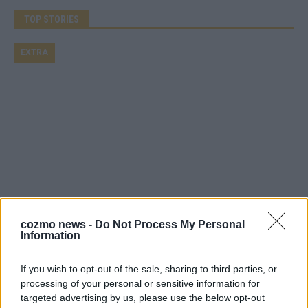
TOP STORIES
EXTRA
Monaco, Sallys Café, Westernbrauerei – der
cozmo news -
Do Not Process My Personal
Europa-Park 2026 macht vieles neu
Information
Juni 2026
If you wish to opt-out of the sale, sharing to third parties, or
processing of your personal or sensitive information for
targeted advertising by us, please use the below opt-out
KOMMENTAR