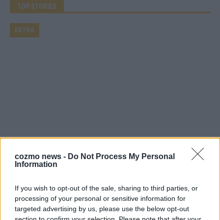
TOP STORIES
EXTRA
Monaco, Sallys Café, Westernbrauerei – der
cozmo news -
Do Not Process My Personal
Europa-Park 2026 macht vieles neu
Information
Juni 2026
If you wish to opt-out of the sale, sharing to third parties, or
processing of your personal or sensitive information for
KOMMENTAR
targeted advertising by us, please use the below opt-out
section to confirm your selection. Please note that after your