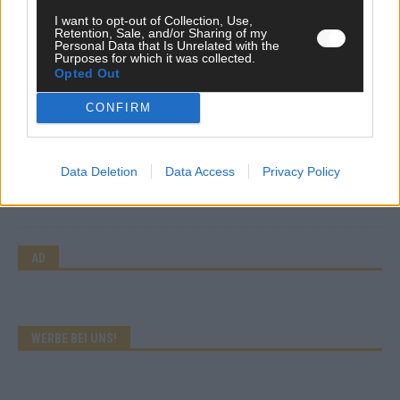
I want to opt-out of Collection, Use,
Retention, Sale, and/or Sharing of my
Personal Data that Is Unrelated with the
KOMMENTAR
Purposes for which it was collected.
Wer zahlt, steht im Finale – ist das beim ESC wirklich fair?
Opted Out
Mai 2026
CONFIRM
EXTRA
Eurovision Song Contest 2026: Das erste Halbfinale – der
Data Deletion
Data Access
Privacy Policy
Abend in Bildern
Mai 2026
AD
WERBE BEI UNS!