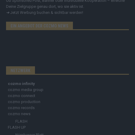
Ob Sponsored Post, Banner oder individuelle Kooperation – erreiche
Deine Zielgruppe genau dort, wo sie aktiv ist.
➔
Jetzt Werbung buchen & sichtbar werden!
EIN ANGEBOT DER COZMO NEWS
NETZWERK
cozmo infinity
cozmo media group
cozmo connect
cozmo production
cozmo records
cozmo news
FLASH
FLASH UP
Nürnberger Blatt