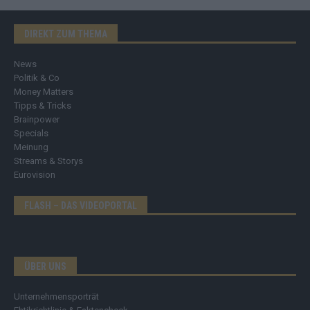
DIREKT ZUM THEMA
News
Politik & Co
Money Matters
Tipps & Tricks
Brainpower
Specials
Meinung
Streams & Storys
Eurovision
FLASH – DAS VIDEOPORTAL
ÜBER UNS
Unternehmensporträt