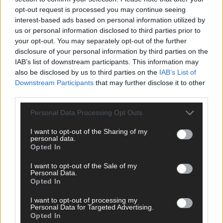
opt-out request is processed you may continue seeing
DARA gewinnt verdient, Israel beunruhigend –
interest-based ads based on personal information utilized by
unser Kommentar zum ESC 2026
us or personal information disclosed to third parties prior to
Mai 2026
your opt-out. You may separately opt-out of the further
disclosure of your personal information by third parties on the
IAB’s list of downstream participants. This information may
KOMMENTAR
also be disclosed by us to third parties on the
IAB’s List of
ESC-Finale morgen: Finnland Favorit, Australien
Downstream Participants
that may further disclose it to other
aufgestiegen – alle 25 Acts im Kurzcheck
third parties.
Mai 2026
Personal Data Processing Opt Outs
KOMMENTAR
I want to opt-out of the Sharing of my
JJ hat den Abend gerettet – der Rest des ESC-Halbfinales
personal data.
Opted In
war solide, aber kein Feuerwerk
Mai 2026
I want to opt-out of the Sale of my
Personal Data.
Opted In
EXTRA
ESC-Halbfinale 2: Das sagen die Wettquoten – vier sicher,
I want to opt-out of processing my
Personal Data for Targeted Advertising.
sechs zittern, einer chancenlos!
Opted In
Mai 2026