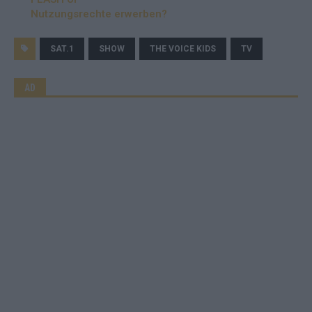
Nutzungsrechte erwerben?
SAT.1
SHOW
THE VOICE KIDS
TV
AD