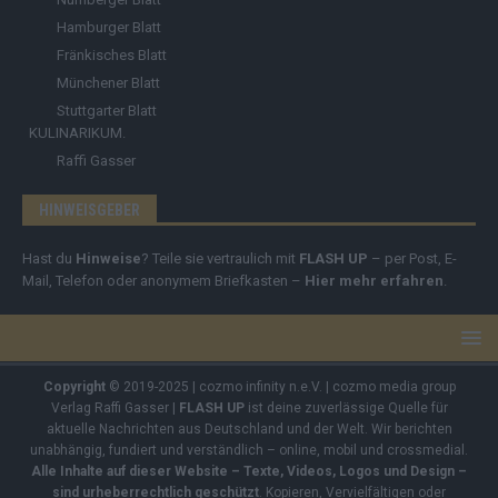
Hamburger Blatt
Fränkisches Blatt
Münchener Blatt
Stuttgarter Blatt
KULINARIKUM.
Raffi Gasser
HINWEISGEBER
Hast du
Hinweise
? Teile sie vertraulich mit
FLASH UP
– per Post, E-
Mail, Telefon oder anonymem Briefkasten –
Hier mehr erfahren
.
Copyright
© 2019-2025 | cozmo infinity n.e.V. | cozmo media group
Verlag Raffi Gasser |
FLASH UP
ist deine zuverlässige Quelle für
aktuelle Nachrichten aus Deutschland und der Welt. Wir berichten
unabhängig, fundiert und verständlich – online, mobil und crossmedial.
Alle Inhalte auf dieser Website – Texte, Videos, Logos und Design –
sind urheberrechtlich geschützt
. Kopieren, Vervielfältigen oder