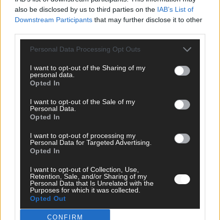
also be disclosed by us to third parties on the
IAB’s List of
Downstream Participants
that may further disclose it to other
third parties.
Personal Data Processing Opt Outs
TOP STORIES
I want to opt-out of the Sharing of my
personal data.
EXTRA
Opted In
Monaco, Sallys Café, Westernbrauerei – der
I want to opt-out of the Sale of my
Personal Data.
Europa-Park 2026 macht vieles neu
Opted In
Juni 2026
I want to opt-out of processing my
Personal Data for Targeted Advertising.
Opted In
KOMMENTAR
I want to opt-out of Collection, Use,
Retention, Sale, and/or Sharing of my
Personal Data that Is Unrelated with the
DARA gewinnt verdient, Israel beunruhigend –
Purposes for which it was collected.
unser Kommentar zum ESC 2026
Opted Out
Mai 2026
CONFIRM