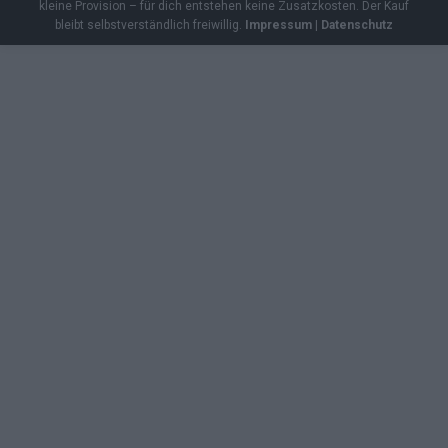
kleine Provision – für dich entstehen keine Zusatzkosten. Der Kauf
bleibt selbstverständlich freiwillig.
Impressum
|
Datenschutz