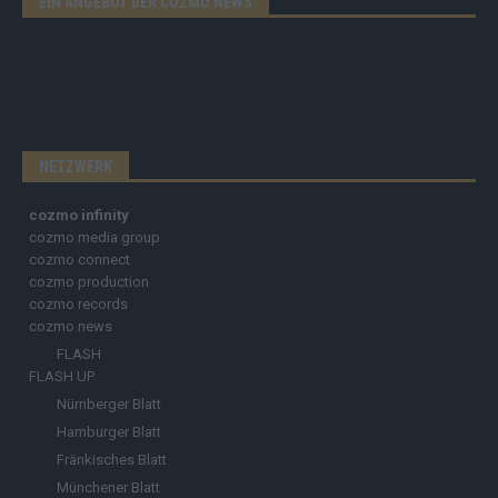
EIN ANGEBOT DER COZMO NEWS
NETZWERK
cozmo infinity
cozmo media group
cozmo connect
cozmo production
cozmo records
cozmo news
FLASH
FLASH UP
Nürnberger Blatt
Hamburger Blatt
Fränkisches Blatt
Münchener Blatt