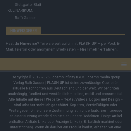
Stuttgarter Blatt
KULINARIKUM.
Raffi Gasser
HINWEISGEBER
Hast du
Hinweise
? Teile sie vertraulich mit
FLASH UP
– per Post, E-
Mail, Telefon oder anonymem Briefkasten –
Hier mehr erfahren
.
Copyright
© 2019-2025 | cozmo infinity n.e.V. | cozmo media group
Verlag Raffi Gasser |
FLASH UP
ist deine zuverlässige Quelle für
aktuelle Nachrichten aus Deutschland und der Welt. Wir berichten
unabhängig, fundiert und verständlich – online, mobil und crossmedial.
Alle Inhalte auf dieser Website – Texte, Videos, Logos und Design –
sind urheberrechtlich geschützt
. Kopieren, Vervielfältigen oder
Weitergeben ohne unsere Zustimmung ist nicht erlaubt. Bei Interesse
an einer Nutzung wende dich bitte an unsere Redaktion. Einige Artikel
enthalten Affiliate-Links oder Anzeige-Links (z. B. farblich markiert oder
unterstrichen). Wenn du darüber ein Produkt kaufst, erhalten wir eine