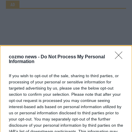
AD
cozmo news -
Do Not Process My Personal
Information
If you wish to opt-out of the sale, sharing to third parties, or
processing of your personal or sensitive information for
Über Redaktion | FLASH UP
22529 Artikel
targeted advertising by us, please use the below opt-out
Hier schreiben, posten und kuratieren unsere Redakteur alles,
section to confirm your selection. Please note that after your
was euch wirklich interessiert! Wir sind das Team hinter den
opt-out request is processed you may continue seeing
News, Storys und Videos, die ihr auf FLASH UP seht. Ob
interest-based ads based on personal information utilized by
brandheiße Nachrichten, coole Tipps, spannende Hintergründe
us or personal information disclosed to third parties prior to
oder crazy Trends – wir checken alles für euch, filtern das
your opt-out. You may separately opt-out of the further
Wichtigste raus und bringen’s auf den Punkt.
disclosure of your personal information by third parties on the
IAB’s list of downstream participants. This information may