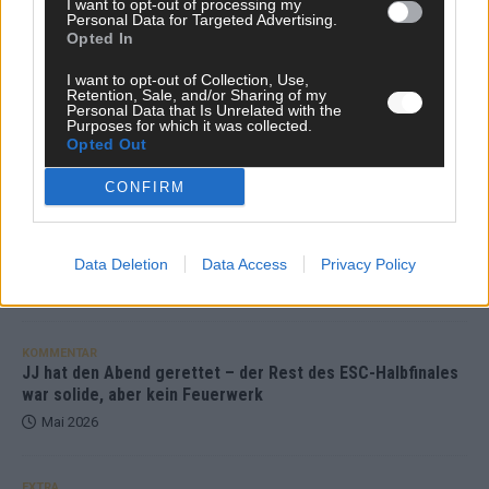
I want to opt-out of processing my
Personal Data for Targeted Advertising.
Juni 2026
Opted In
I want to opt-out of Collection, Use,
KOMMENTAR
Retention, Sale, and/or Sharing of my
DARA gewinnt verdient, Israel beunruhigend – unser
Personal Data that Is Unrelated with the
Kommentar zum ESC 2026
Purposes for which it was collected.
Opted Out
Mai 2026
CONFIRM
KOMMENTAR
ESC-Finale morgen: Finnland Favorit, Australien
aufgestiegen – alle 25 Acts im Kurzcheck
Data Deletion
Data Access
Privacy Policy
Mai 2026
KOMMENTAR
JJ hat den Abend gerettet – der Rest des ESC-Halbfinales
war solide, aber kein Feuerwerk
Mai 2026
EXTRA