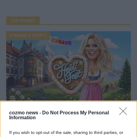
TOP STORIES
STREAMS & STORYS
Heidi ist zurück bei RTL – und feiert ihr
cozmo news -
Do Not Process My Personal
Oktoberfest-Fest erstmals auf neuem
Information
Sendeplatz
If you wish to opt-out of the sale, sharing to third parties, or
August 2026