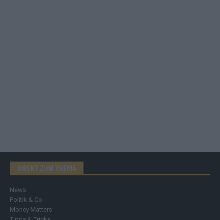
DIREKT ZUM THEMA
News
Politik & Co
Money Matters
Tipps & Tricks