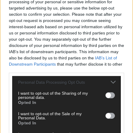
processing of your personal or sensitive information for
targeted advertising by us, please use the below opt-out
section to confirm your selection. Please note that after your
EXTRA
opt-out request is processed you may continue seeing
interest-based ads based on personal information utilized by
us or personal information disclosed to third parties prior to
your opt-out. You may separately opt-out of the further
disclosure of your personal information by third parties on the
IAB’s list of downstream participants. This information may
also be disclosed by us to third parties on the
IAB’s List of
Downstream Participants
that may further disclose it to other
third parties.
Personal Data Processing Opt Outs
ESC 2027 in Bulgarien – und Deutschland sucht
schon seinen Act
I want to opt-out of the Sharing of my
personal data.
August 2026
Opted In
I want to opt-out of the Sale of my
Personal Data.
EXTRA
Opted In
Monaco, Sallys Café, Westernbrauerei – der Europa-Park
2026 macht vieles neu