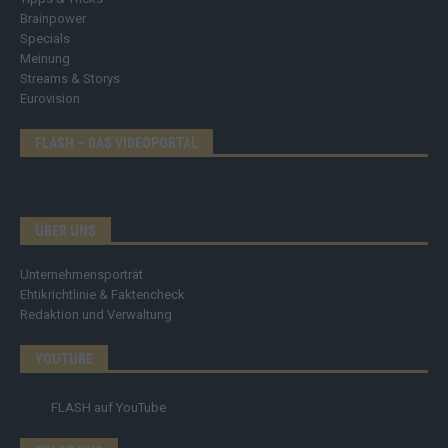
Brainpower
Specials
Meinung
Streams & Storys
Eurovision
FLASH – DAS VIDEOPORTAL
ÜBER UNS
Unternehmensporträt
Ehtikrichtlinie & Faktencheck
Redaktion und Verwaltung
YOUTUBE
FLASH
auf YouTube