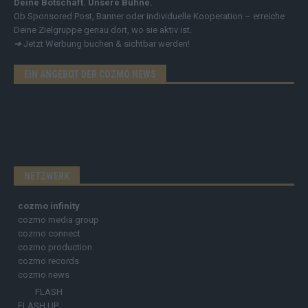
Deine Botschaft. Unsere Bühne.
Ob Sponsored Post, Banner oder individuelle Kooperation – erreiche
Deine Zielgruppe genau dort, wo sie aktiv ist.
➔
Jetzt Werbung buchen & sichtbar werden!
EIN ANGEBOT DER COZMO NEWS
NETZWERK
cozmo infinity
cozmo media group
cozmo connect
cozmo production
cozmo records
cozmo news
FLASH
FLASH UP