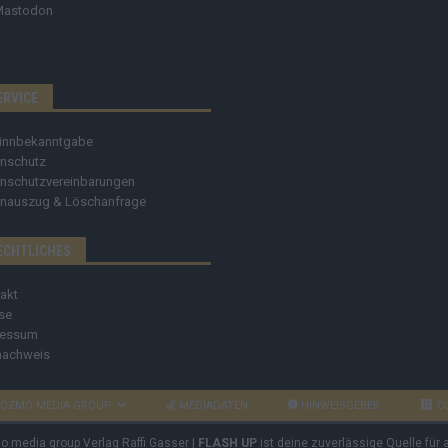
Mastodon
ERVICE
innbekanntgabe
nschutz
nschutzvereinbarungen
nauszug & Löschanfrage
ECHTLICHES
akt
se
ressum
nachweis
OZMO MEDIA GROUP
MEDIADATEN
HINWEISGEBER
C
mo media group Verlag Raffi Gasser |
FLASH UP
ist deine zuverlässige Quelle für