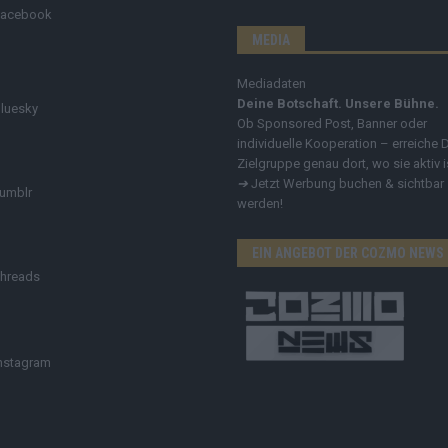
Facebook
MEDIA
Mediadaten
Deine Botschaft. Unsere Bühne.
luesky
Ob Sponsored Post, Banner oder
individuelle Kooperation – erreiche 
Zielgruppe genau dort, wo sie aktiv i
➔
Jetzt Werbung buchen & sichtbar
umblr
werden!
EIN ANGEBOT DER COZMO NEWS
hreads
nstagram