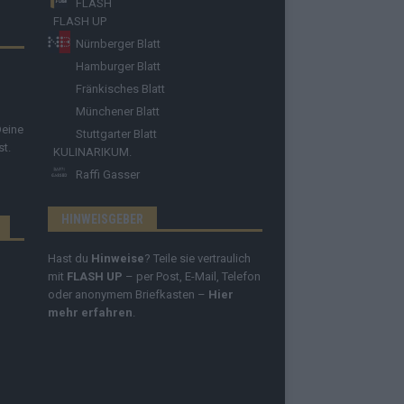
FLASH
FLASH UP
Nürnberger Blatt
Hamburger Blatt
Fränkisches Blatt
Münchener Blatt
Deine
Stuttgarter Blatt
st.
KULINARIKUM.
Raffi Gasser
HINWEISGEBER
Hast du
Hinweise
? Teile sie vertraulich
mit
FLASH UP
– per Post, E-Mail, Telefon
oder anonymem Briefkasten –
Hier
mehr erfahren
.