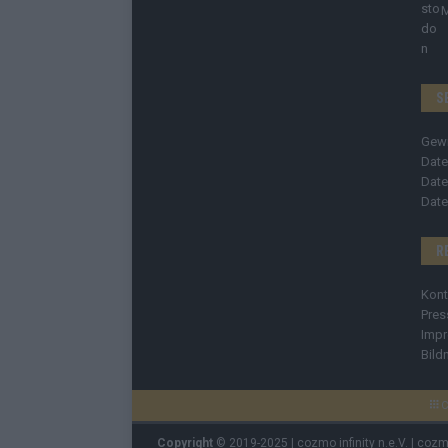
S
Gew
Date
Date
Date
R
Kont
Pres
Imp
Bild
C
Copyright
© 2019-2025 | cozmo infinity n.e.V. | coz