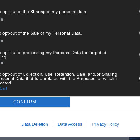
 FLASH UP
22529 Artikel
o opt-out of the Sharing of my personal data.
n und kuratieren unsere Redakteur alles, was euch wirklich
In
d das Team hinter den News, Storys und Videos, die ihr auf
randheiße Nachrichten, coole Tipps, spannende Hintergründe
ir checken alles für euch, filtern das Wichtigste raus und
o opt-out of the Sale of my Personal Data.
kt.
In
to opt-out of processing my Personal Data for Targeted
ing.
In
CH
o opt-out of Collection, Use, Retention, Sale, and/or Sharing
ersonal Data that Is Unrelated with the Purposes for which it
lected.
Out
CONFIRM
AD
Data Deletion
Data Access
Privacy Policy