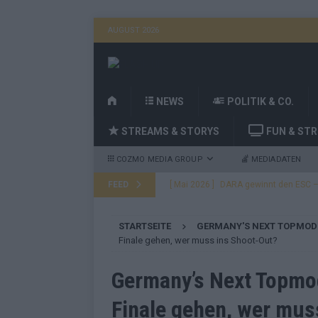
AUGUST 2026
H
NEWS
POLITIK & CO.
O
STREAMS & STORYS
FUN & ST
M
E
COZMO MEDIA GROUP
MEDIADATEN
FEED
[ Mai 2026 ]
DARA gewinnt den ESC – B
fast leer aus
EUROVISION
STARTSEITE
GERMANY'S NEXT TOPMOD
[ Mai 2026 ]
JJ, Lordi, Verka Serduchk
Finale gehen, wer muss ins Shoot-Out?
[ Mai 2026 ]
ESC-Finale heute Abend –
Germany’s Next Topmo
EUROVISION
Finale gehen, wer mus
[ Mai 2026 ]
ESC-Finale morgen: Finnl