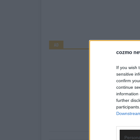
AD
cozmo ne
If you wish 
sensitive in
confirm you
continue se
information 
further disc
participants
Downstream 
Persona