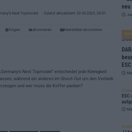
neu
many's Next Topmodel
· Zuletzt aktualisiert: 23.05.2025, 20:01
Ju
ne Zahl zur Ikone wurde: 70 Jahre ESC-Wertungsgeschichte!
folgen
abonnieren
Newsletter abonnieren
KO
ett – 26 Länder wollen den Sieg in Wien
EUROVISION
t – der Rest des ESC-Halbfinales war solide, aber kein Feuerwerk
DARA
beu
ESC
gen die Wettquoten – vier sicher, sechs zittern, einer chancenlos!
 „Germany’s Next Topmodel“ entscheidet jede Kleinigkeit.
Ma
assen, während ein anderes im Shoot-Out um den Verbleib
esternbrauerei – der Europa-Park 2026 macht vieles neu
EXTRA
berzeugen und wer muss die Koffer packen?
KOMM
 Israel beunruhigend – unser Kommentar zum ESC 2026
ESC-F
aufg
Ma
KOMM