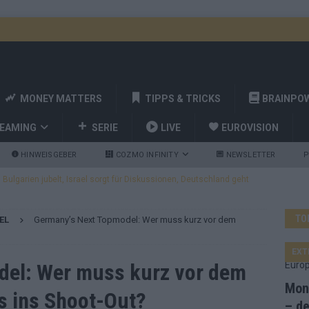
MONEY MATTERS
TIPPS & TRICKS
BRAINPO
REAMING
SERIE
LIVE
EUROVISION
HINWEISGEBER
COZMO INFINITY
NEWSLETTER
P
ulgarien jubelt, Israel sorgt für Diskussionen, Deutschland geht
TO
EL
Germany’s Next Topmodel: Wer muss kurz vor dem
a und Billy Joel – das ESC-Finale wird eine Party
EUROVISION
 Startreihenfolge steht, Deutschland singt als Zweites!
EXT
del: Wer muss kurz vor dem
Mona
s ins Shoot-Out?
and Favorit, Australien aufgestiegen – alle 25 Acts im Kurzcheck
– de