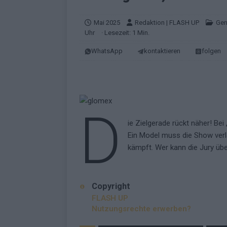
KOMMENTAR
Mai 2025
Redaktion | FLASH UP
Ger
[ Mai 2026 ]
„Douze Points“ – wie ei
Uhr
· Lesezeit: 1 Min.
EUROVISION
WhatsApp
kontaktieren
folgen
[ Mai 2026 ]
Das ESC-Finale ist kompl
[ Mai 2026 ]
JJ hat den Abend gerette
KOMMENTAR
D
[ Mai 2026 ]
ESC-Halbfinale 2: Das sa
ie Zielgerade rückt näher! Bei
EXTRA
Ein Model muss die Show verl
[ Juni 2026 ]
Monaco, Sallys Café, W
kämpft. Wer kann die Jury ü
[ Mai 2026 ]
DARA gewinnt verdient,
KOMMENTAR
Copyright
FLASH UP
Nutzungsrechte erwerben?