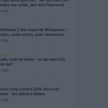
at den Abend gerettet – der Rest des ESC-
inales war solide, aber kein Feuerwerk
i 2026
Halbfinale 2: Das sagen die Wettquoten –
sicher, sechs zittern, einer chancenlos!
i 2026
ENTAR
ahlt, steht im Finale – ist das beim ESC
ich fair?
i 2026
vision Song Contest 2026: Das erste
inale – der Abend in Bildern
i 2026