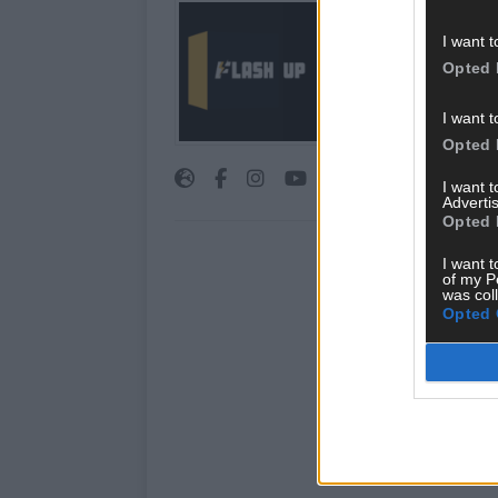
Über Redaktion |
I want t
Hier schreiben, poste
Opted 
interessiert! Wir sin
FLASH UP seht. Ob b
oder crazy Trends – w
I want t
bringen’s auf den Pun
Opted 
I want 
Advertis
Opted 
I want t
of my P
was col
Opted 