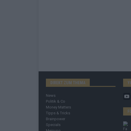
DIREKT ZUM THEMA
Y
News
Politik & Co
Money Matters
F
Tipps & Tricks
Brainpower
Specials
Meinung