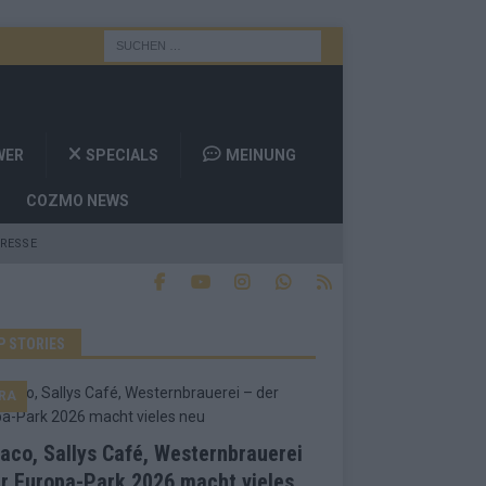
WER
SPECIALS
MEINUNG
COZMO NEWS
RESSE
P STORIES
RA
co, Sallys Café, Westernbrauerei
r Europa-Park 2026 macht vieles