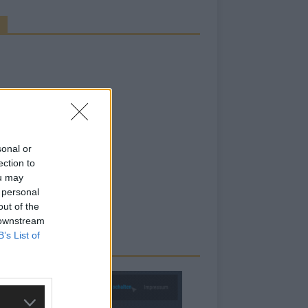
sonal or
ection to
ou may
 personal
out of the
 downstream
B’s List of
RBE BEI UNS!