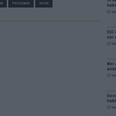
JJ h
TM
PROSIEBEN
SHOW
Halbf
Ma
EXTRA
ESC-
vier 
Ma
KOMM
Wer z
wirkl
Ma
EXTRA
Euro
Halbf
Ma