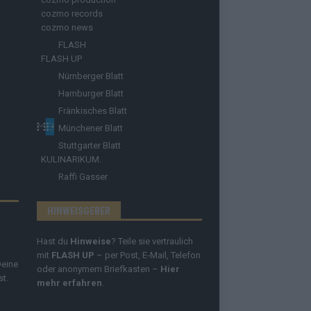
cozmo records
cozmo news
FLASH
FLASH UP
Nürnberger Blatt
Hamburger Blatt
Fränkisches Blatt
Münchener Blatt
Stuttgarter Blatt
KULINARIKUM.
Raffi Gasser
HINWEISGEBER
Hast du
Hinweise
? Teile sie vertraulich
mit
FLASH UP
– per Post, E-Mail, Telefon
Deine
oder anonymem Briefkasten –
Hier
st.
mehr erfahren
.