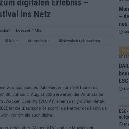
zum digitalen Erlebnis –
Mona
tival ins Netz
and Favorit, Australien aufgestiegen – alle 25 Acts im Kurzcheck
– de
neu
tschaft
· Lesezeit: 1 Min.
Ju
ne Zahl zur Ikone wurde: 70 Jahre ESC-Wertungsgeschichte!
folgen
abonnieren
Newsletter abonnieren
KO
ett – 26 Länder wollen den Sieg in Wien
EUROVISION
t – der Rest des ESC-Halbfinales war solide, aber kein Feuerwerk
DARA
beu
ESC
gen die Wettquoten – vier sicher, sechs zittern, einer chancenlos!
ein wird auch dieses Jahr wieder zum Treffpunkt der
Ma
m 30. Juli bis 2. August 2025 erwarten die Veranstalter
esternbrauerei – der Europa-Park 2026 macht vieles neu
EXTRA
m „Wacken Open Air (W:O:A)“, einem der größten Metal-
KOMM
2025 ist die „Deutsche Telekom“ als Partner des Festivals
 Israel beunruhigend – unser Kommentar zum ESC 2026
ESC-F
ohl vor Ort als auch digital.
aufg
Ma
kann, erhält über „MagentaTV“ und die Möglichkeit,