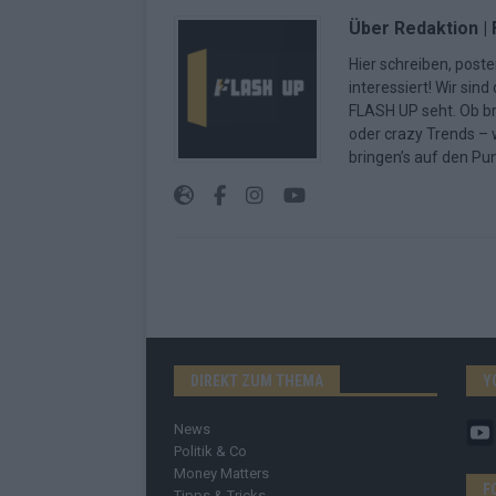
Über Redaktion |
Hier schreiben, poste
interessiert! Wir sin
FLASH UP seht. Ob b
oder crazy Trends – w
bringen’s auf den Pun
DIREKT ZUM THEMA
Y
News
Politik & Co
Money Matters
F
Tipps & Tricks