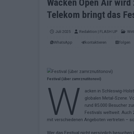
Wacken Open Air wird 
EUROVISION
Telekom bringt das Fes
[ Mai 2026 ]
ESC-Finale morgen: Finnl
KOMMENTAR
Juli 2025
Redaktion | FLASH UP
Wir
[ Mai 2026 ]
„Douze Points“ – wie ei
WhatsApp
kontaktieren
folgen
EUROVISION
[ Mai 2026 ]
Das ESC-Finale ist kompl
[ Mai 2026 ]
JJ hat den Abend gerette
KOMMENTAR
Festival (über zamrznutitonovi)
W
[ Mai 2026 ]
ESC-Halbfinale 2: Das sa
acken in Schleswig-Holst
EXTRA
globalen Metal-Szene. Vo
[ Juni 2026 ]
Monaco, Sallys Café, W
rund 85.000 Besucher zu
Festivals weltweit. Auch 
[ Mai 2026 ]
DARA gewinnt verdient,
mit verschiedenen Angeboten vertreten – sow
KOMMENTAR
Wer das Festival nicht persönlich besuchen 