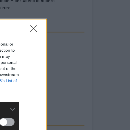
inale – der Abend in Bildern
i 2026
sonal or
ection to
ou may
 personal
out of the
 downstream
B’s List of
RBE BEI UNS!