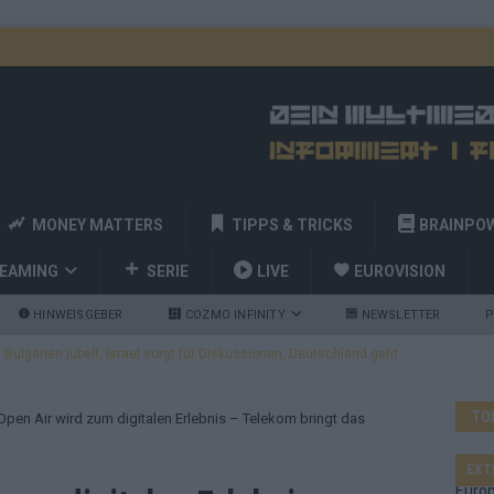
MONEY MATTERS
TIPPS & TRICKS
BRAINPO
REAMING
SERIE
LIVE
EUROVISION
HINWEISGEBER
COZMO INFINITY
NEWSLETTER
P
ulgarien jubelt, Israel sorgt für Diskussionen, Deutschland geht
TO
pen Air wird zum digitalen Erlebnis – Telekom bringt das
a und Billy Joel – das ESC-Finale wird eine Party
EUROVISION
 Startreihenfolge steht, Deutschland singt als Zweites!
EXT