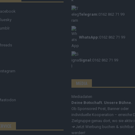
Facebook
Telegram:
0162 862 71 99
luesky
umblr
WhatsApp:
0162 862 71 99
hreads
Signal:
0162 862 71 99
nstagram
MEDIA
Mediadaten
Mastodon
Deine Botschaft. Unsere Bühne.
Ob Sponsored Post, Banner oder
individuelle Kooperation – erreiche 
Zielgruppe genau dort, wo sie aktiv i
ERVICE
➔
Jetzt Werbung buchen & sichtbar
werden!