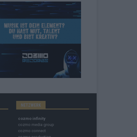
NETZWERK
cozmo infinity
cozmo media group
cozmo connect
cozmo production