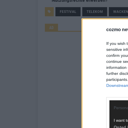
Nutzungsrechte erwerben?
FESTIVAL
TELEKOM
WACKEN
AD
cozmo ne
If you wish 
sensitive in
confirm you
continue se
information 
further disc
participants
Downstream 
Persona
I want t
Opted 