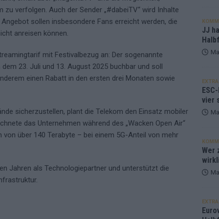
zu verfolgen. Auch der Sender „#dabeiTV“ wird Inhalte
e Angebot sollen insbesondere Fans erreicht werden, die
KOMM
JJ h
cht anreisen können.
Halbf
Ma
treamingtarif mit Festivalbezug an: Der sogenannte
 dem 23. Juli und 13. August 2025 buchbar und soll
r anderem einen Rabatt in den ersten drei Monaten sowie
EXTRA
ESC-
vier 
de sicherzustellen, plant die Telekom den Einsatz mobiler
Ma
eichnete das Unternehmen während des „Wacken Open Air“
 von über 140 Terabyte – bei einem 5G-Anteil von mehr
KOMM
Wer z
wirkl
en Jahren als Technologiepartner und unterstützt die
Ma
nfrastruktur.
EXTRA
Euro