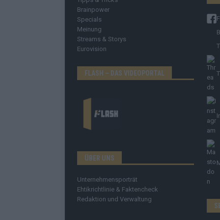
Brainpower
Specials
Meinung
B
Streams & Storys
T
Eurovision
FLASH – DAS VIDEOPORTAL
T
I
ÜBER UNS
Unternehmensporträt
Ehtikrichtlinie & Faktencheck
Redaktion und Verwaltung
S