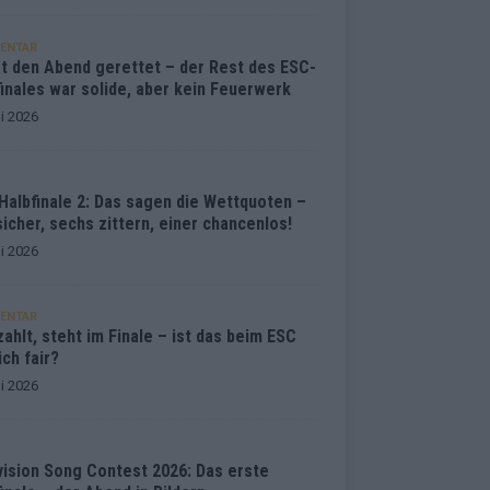
ENTAR
at den Abend gerettet – der Rest des ESC-
inales war solide, aber kein Feuerwerk
i 2026
Halbfinale 2: Das sagen die Wettquoten –
sicher, sechs zittern, einer chancenlos!
i 2026
ENTAR
ahlt, steht im Finale – ist das beim ESC
ich fair?
i 2026
vision Song Contest 2026: Das erste