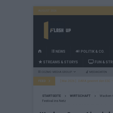
AUGUST 2026
H
NEWS
POLITIK & CO.
O
STREAMS & STORYS
FUN & ST
M
E
COZMO MEDIA GROUP
MEDIADATEN
FEED
[ Mai 2026 ]
DARA gewinnt den ESC – B
fast leer aus
EUROVISION
STARTSEITE
WIRTSCHAFT
Wacken O
[ Mai 2026 ]
JJ, Lordi, Verka Serduchk
Festival ins Netz
[ Mai 2026 ]
ESC-Finale heute Abend –