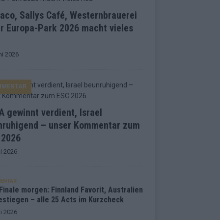
co, Sallys Café, Westernbrauerei
r Europa-Park 2026 macht vieles
ni 2026
MMENTAR
 gewinnt verdient, Israel
nruhigend – unser Kommentar zum
 2026
i 2026
ENTAR
inale morgen: Finnland Favorit, Australien
estiegen – alle 25 Acts im Kurzcheck
i 2026