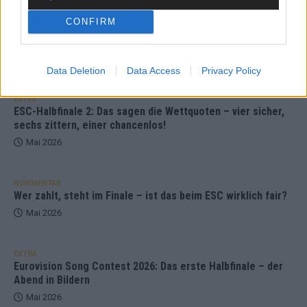
KOMMENTAR
CONFIRM
JJ hat den Abend gerettet – der Rest des ESC-Halbfinales
war solide, aber kein Feuerwerk
Mai 2026
Data Deletion
Data Access
Privacy Policy
EXTRA
ESC-Halbfinale 2: Das sagen die Wettquoten – vier sicher,
sechs zittern, einer chancenlos!
Mai 2026
KOMMENTAR
Wer zahlt, steht im Finale – ist das beim ESC wirklich fair?
Mai 2026
EXTRA
Eurovision Song Contest 2026: Das erste Halbfinale – der
Abend in Bildern
Mai 2026