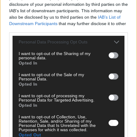
EXTRA
disclosure of your personal information by third parties on the
IAB’s list of downstream participants. This information may
also be disclosed by us to third parties on the
IAB’s List of
Monaco, Sallys Café, Westernbrauerei – der
Downstream Participants
that may further disclose it to other
Europa-Park 2026 macht vieles neu
third parties.
Juni 2026
Personal Data Processing Opt Outs
I want to opt-out of the Sharing of my
KOMMENTAR
personal data.
Opted In
DARA gewinnt verdient, Israel beunruhigend –
I want to opt-out of the Sale of my
unser Kommentar zum ESC 2026
Personal Data.
Opted In
Mai 2026
I want to opt-out of processing my
Personal Data for Targeted Advertising.
Opted In
KOMMENTAR
ESC-Finale morgen: Finnland Favorit, Australien
I want to opt-out of Collection, Use,
aufgestiegen – alle 25 Acts im Kurzcheck
Retention, Sale, and/or Sharing of my
Personal Data that Is Unrelated with the
Mai 2026
Purposes for which it was collected.
Opted Out