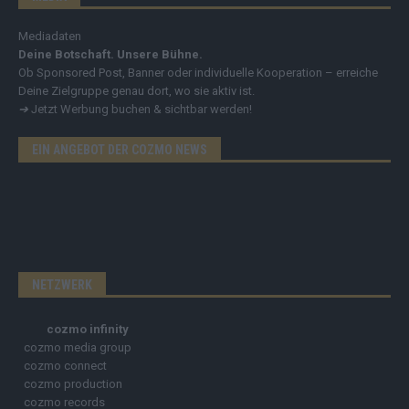
Mediadaten
Deine Botschaft. Unsere Bühne.
Ob Sponsored Post, Banner oder individuelle Kooperation – erreiche
Deine Zielgruppe genau dort, wo sie aktiv ist.
➔
Jetzt Werbung buchen & sichtbar werden!
EIN ANGEBOT DER COZMO NEWS
NETZWERK
cozmo infinity
cozmo media group
cozmo connect
cozmo production
cozmo records