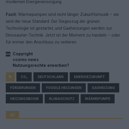
modernen Energieversorgung.
Fazit:
Wärmepumpen sind nicht länger Zukunftsmusik – sie
sind der neue Standard. Der Siegeszug der grünen
Technologie ist gestartet, und Gasheizungen werden zur
Dinosaurier-Technik. Jetzt ist der Moment zu handeln – oder
für immer den Anschluss zu verlieren.
Copyright
cozmo news
Nutzungsrechte erwerben?
CO₂
DEUTSCHLAND
ENERGIEZUKUNFT
FÖRDERUNGEN
FOSSILE HEIZUNGEN
GASHEIZUNG
HEIZUNGSBOOM
KLIMASCHUTZ
WÄRMEPUMPE
AD