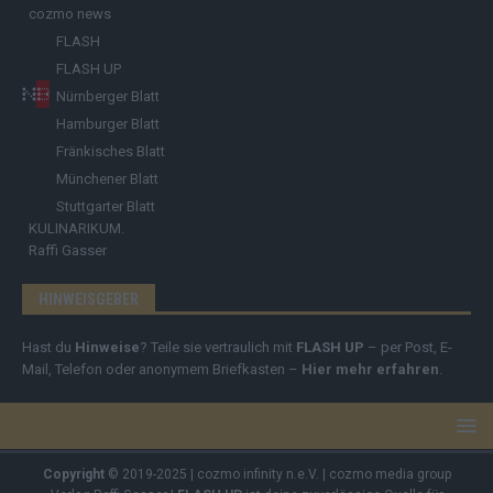
cozmo news
FLASH
FLASH UP
Nürnberger Blatt
Hamburger Blatt
Fränkisches Blatt
Münchener Blatt
Stuttgarter Blatt
KULINARIKUM.
Raffi Gasser
HINWEISGEBER
Hast du
Hinweise
? Teile sie vertraulich mit
FLASH UP
– per Post, E-
Mail, Telefon oder anonymem Briefkasten –
Hier mehr erfahren
.
Copyright
© 2019-2025 | cozmo infinity n.e.V. | cozmo media group