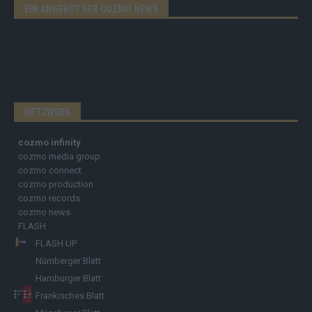
EIN ANGEBOT DER COZMO NEWS
NETZWERK
cozmo infinity
cozmo media group
cozmo connect
cozmo production
cozmo records
cozmo news
FLASH
FLASH UP
Nürnberger Blatt
Hamburger Blatt
Fränkisches Blatt