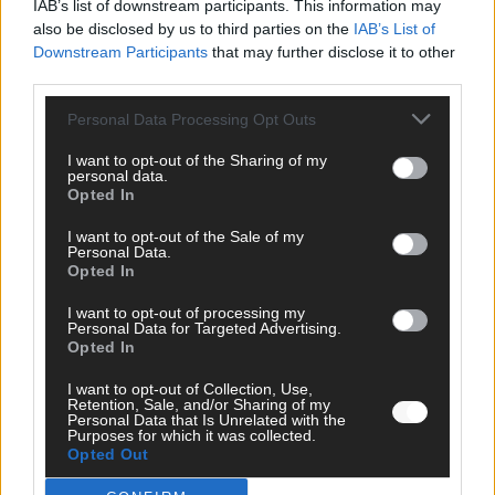
IAB’s list of downstream participants. This information may
also be disclosed by us to third parties on the
IAB’s List of
Benachrichtige mich über nachfolgende Kommentare via E-
Downstream Participants
that may further disclose it to other
Mail.
third parties.
Benachrichtige mich über neue Beiträge via E-Mail.
Personal Data Processing Opt Outs
I want to opt-out of the Sharing of my
personal data.
Opted In
TOP STORIES
I want to opt-out of the Sale of my
Personal Data.
Opted In
EXTRA
I want to opt-out of processing my
Personal Data for Targeted Advertising.
Monaco, Sallys Café, Westernbrauerei – der
Opted In
Europa-Park 2026 macht vieles neu
I want to opt-out of Collection, Use,
Juni 2026
Retention, Sale, and/or Sharing of my
Personal Data that Is Unrelated with the
Purposes for which it was collected.
Opted Out
KOMMENTAR