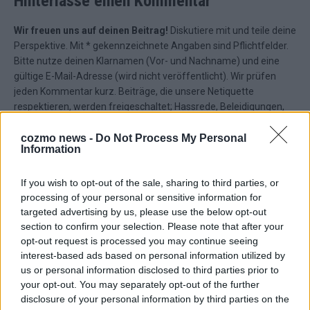
Hinterlasse einen Kommentar
Wir freuen uns auf deinen Beitrag!
Diskutiere mit und teile deine
Perspektive. Mit * gekennzeichnete Angaben sind Pflichtfelder.
Bitte nutze deinen Klarnamen (Vor- und Nachname) und eine
gültige E-Mail-Adresse (wird nicht veröffentlicht). Wir prüfen
jeden Kommentar kurz. Beiträge, die unsere
Netiquette
respektieren, werden freigeschaltet; Hassrede, Beleidigungen,
Hetze, Spam oder Werbung werden nicht veröffentlicht. Es
gelten unsere
Datenschutzvereinbarungen
.
cozmo news -
Do Not Process My Personal
Information
*
Kommentar
If you wish to opt-out of the sale, sharing to third parties, or
processing of your personal or sensitive information for
targeted advertising by us, please use the below opt-out
section to confirm your selection. Please note that after your
opt-out request is processed you may continue seeing
interest-based ads based on personal information utilized by
*
Vor- und Nachname
us or personal information disclosed to third parties prior to
your opt-out. You may separately opt-out of the further
disclosure of your personal information by third parties on the
*
E-Mail