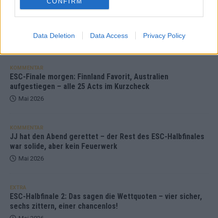
CONFIRM
DARA gewinnt verdient, Israel beunruhigend –
unser Kommentar zum ESC 2026
Data Deletion
Data Access
Privacy Policy
Mai 2026
KOMMENTAR
ESC-Finale morgen: Finnland Favorit, Australien
aufgestiegen – alle 25 Acts im Kurzcheck
Mai 2026
KOMMENTAR
JJ hat den Abend gerettet – der Rest des ESC-Halbfinales
war solide, aber kein Feuerwerk
Mai 2026
EXTRA
ESC-Halbfinale 2: Das sagen die Wettquoten – vier sicher,
sechs zittern, einer chancenlos!