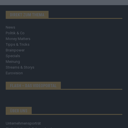
DIREKT ZUM THEMA
News
Politik & Co
Money Matters
Tipps & Tricks
Brainpower
Specials
Meinung
Streams & Storys
Eurovision
FLASH – DAS VIDEOPORTAL
ÜBER UNS
Unternehmensporträt