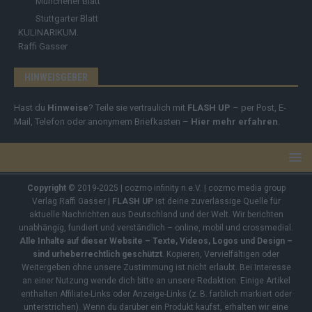
Münchener Blatt
Stuttgarter Blatt
KULINARIKUM.
Raffi Gasser
HINWEISGEBER
Hast du
Hinweise
? Teile sie vertraulich mit
FLASH UP
– per Post, E-
Mail, Telefon oder anonymem Briefkasten –
Hier mehr erfahren
.
Copyright
© 2019-2025 | cozmo infinity n.e.V. | cozmo media group
Verlag Raffi Gasser |
FLASH UP
ist deine zuverlässige Quelle für
aktuelle Nachrichten aus Deutschland und der Welt. Wir berichten
unabhängig, fundiert und verständlich – online, mobil und crossmedial.
Alle Inhalte auf dieser Website – Texte, Videos, Logos und Design –
sind urheberrechtlich geschützt
. Kopieren, Vervielfältigen oder
Weitergeben ohne unsere Zustimmung ist nicht erlaubt. Bei Interesse
an einer Nutzung wende dich bitte an unsere Redaktion. Einige Artikel
enthalten Affiliate-Links oder Anzeige-Links (z. B. farblich markiert oder
unterstrichen). Wenn du darüber ein Produkt kaufst, erhalten wir eine