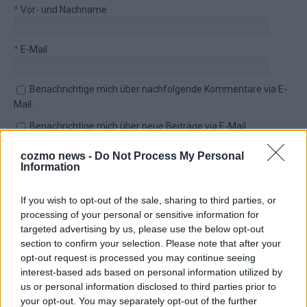
*
Vor- und Nachname
*
E-Mail
Benachrichtige mich über nachfolgende Kommentare via E-
Mail.
Benachrichtige mich über neue Beiträge via E-Mail.
cozmo news -
Do Not Process My Personal
Information
TOP STORIES
If you wish to opt-out of the sale, sharing to third parties, or
processing of your personal or sensitive information for
targeted advertising by us, please use the below opt-out
EXTRA
section to confirm your selection. Please note that after your
opt-out request is processed you may continue seeing
interest-based ads based on personal information utilized by
us or personal information disclosed to third parties prior to
your opt-out. You may separately opt-out of the further