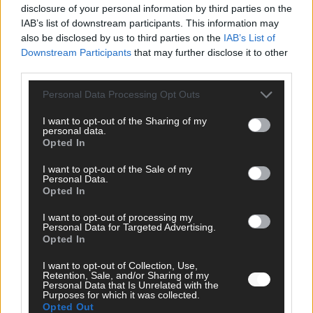
disclosure of your personal information by third parties on the
IAB’s list of downstream participants. This information may
also be disclosed by us to third parties on the
IAB’s List of
Downstream Participants
that may further disclose it to other
third parties.
Monaco, Sallys Café, Westernbrauerei – der
Personal Data Processing Opt Outs
Europa-Park 2026 macht vieles neu
I want to opt-out of the Sharing of my
Juni 2026
personal data.
Opted In
I want to opt-out of the Sale of my
KOMMENTAR
Personal Data.
Opted In
I want to opt-out of processing my
Personal Data for Targeted Advertising.
Opted In
I want to opt-out of Collection, Use,
Retention, Sale, and/or Sharing of my
Personal Data that Is Unrelated with the
Purposes for which it was collected.
Opted Out