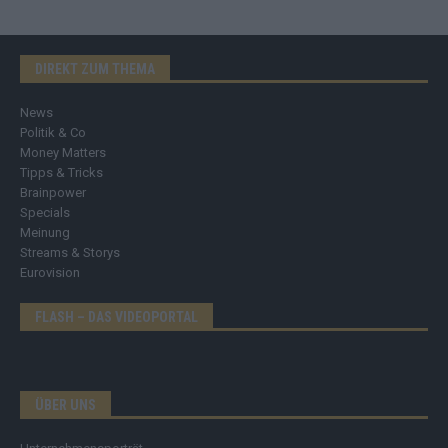
DIREKT ZUM THEMA
News
Politik & Co
Money Matters
Tipps & Tricks
Brainpower
Specials
Meinung
Streams & Storys
Eurovision
FLASH – DAS VIDEOPORTAL
ÜBER UNS