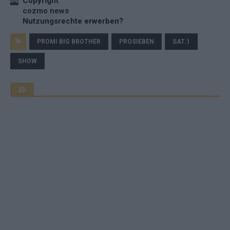
Copyright
cozmo news
Nutzungsrechte erwerben?
PROMI BIG BROTHER
PROSIEBEN
SAT.1
SHOW
AD