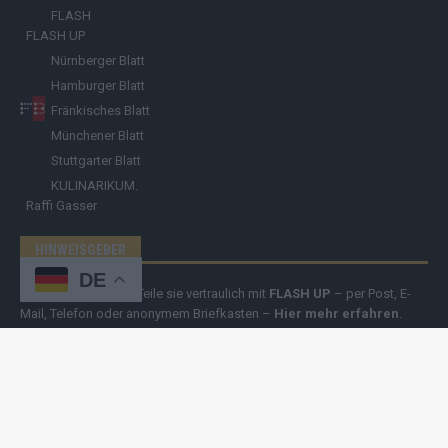
FLASH
FLASH UP
Nürnberger Blatt
Hamburger Blatt
Fränkisches Blatt
Münchener Blatt
Stuttgarter Blatt
KULINARIKUM.
Raffi Gasser
HINWEISGEBER
DE
Hast du
Hinweise
? Teile sie vertraulich mit
FLASH UP
– per Post, E-
Mail, Telefon oder anonymem Briefkasten –
Hier mehr erfahren
.
Copyright
© 2019-2025 | cozmo infinity n.e.V. | cozmo media group
Verlag Raffi Gasser |
FLASH UP
ist deine zuverlässige Quelle für
aktuelle Nachrichten aus Deutschland und der Welt. Wir berichten