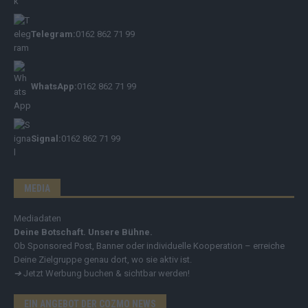
Telegram:
0162 862 71 99
WhatsApp:
0162 862 71 99
Signal:
0162 862 71 99
MEDIA
Mediadaten
Deine Botschaft. Unsere Bühne.
Ob Sponsored Post, Banner oder individuelle Kooperation – erreiche
Deine Zielgruppe genau dort, wo sie aktiv ist.
➔
Jetzt Werbung buchen & sichtbar werden!
EIN ANGEBOT DER COZMO NEWS