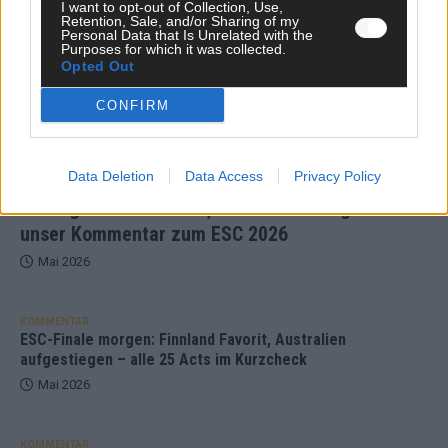
I want to opt-out of Collection, Use,
Retention, Sale, and/or Sharing of my
Monaco, Sallys Café, Westernbrauerei – der
Personal Data that Is Unrelated with the
Purposes for which it was collected.
Europa-Park 2026 macht vieles neu
Opted Out
Juni 2026
CONFIRM
KOMMENTAR
Data Deletion
Data Access
Privacy Policy
DARA gewinnt verdient, Israel beunruhigend –
unser Kommentar zum ESC 2026
Mai 2026
KOMMENTAR
ESC-Finale morgen: Finnland Favorit, Australien
aufgestiegen – alle 25 Acts im Kurzcheck
Mai 2026
KOMMENTAR