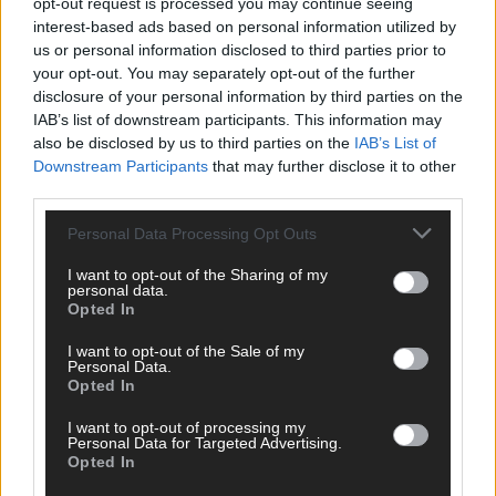
opt-out request is processed you may continue seeing
interest-based ads based on personal information utilized by
us or personal information disclosed to third parties prior to
your opt-out. You may separately opt-out of the further
disclosure of your personal information by third parties on the
IAB’s list of downstream participants. This information may
*
Vor- und Nachname
also be disclosed by us to third parties on the
IAB’s List of
Downstream Participants
that may further disclose it to other
*
E-Mail
third parties.
Personal Data Processing Opt Outs
Benachrichtige mich über nachfolgende Kommentare via E-
Mail.
I want to opt-out of the Sharing of my
personal data.
Opted In
Benachrichtige mich über neue Beiträge via E-Mail.
I want to opt-out of the Sale of my
Personal Data.
Opted In
TOP STORIES
I want to opt-out of processing my
Personal Data for Targeted Advertising.
Opted In
EXTRA