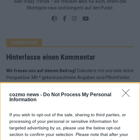
oder crazy Trends – wir checken alles für euch, filtern das
Wichtigste raus und bringen’s auf den Punkt.
KOMMENTARE
Hinterlasse einen Kommentar
Wir freuen uns auf deinen Beitrag!
Diskutiere mit und teile deine
Perspektive. Mit * gekennzeichnete Angaben sind Pflichtfelder.
Bitte nutze deinen Klarnamen (Vor- und Nachname) und eine
gültige E-Mail-Adresse (wird nicht veröffentlicht). Wir prüfen
cozmo news -
Do Not Process My Personal
jeden Kommentar kurz. Beiträge, die unsere
Netiquette
Information
respektieren, werden freigeschaltet; Hassrede, Beleidigungen,
Hetze, Spam oder Werbung werden nicht veröffentlicht. Es
If you wish to opt-out of the sale, sharing to third parties, or
gelten unsere
Datenschutzvereinbarungen
.
processing of your personal or sensitive information for
targeted advertising by us, please use the below opt-out
*
Kommentar
section to confirm your selection. Please note that after your