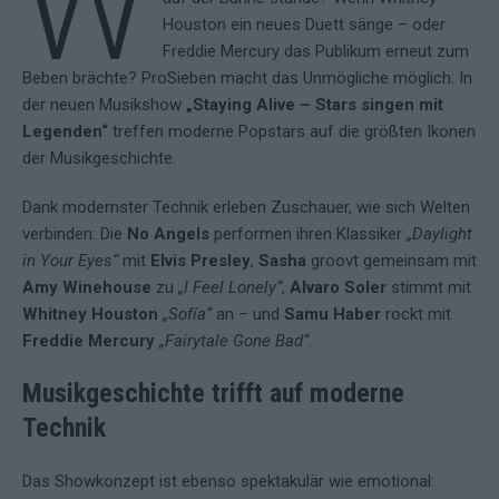
W
Houston ein neues Duett sänge – oder
Freddie Mercury das Publikum erneut zum
Beben brächte? ProSieben macht das Unmögliche möglich: In
der neuen Musikshow
„Staying Alive – Stars singen mit
Legenden“
treffen moderne Popstars auf die größten Ikonen
der Musikgeschichte.
Dank modernster Technik erleben Zuschauer, wie sich Welten
verbinden: Die
No Angels
performen ihren Klassiker
„Daylight
in Your Eyes“
mit
Elvis Presley
,
Sasha
groovt gemeinsam mit
Amy Winehouse
zu
„I Feel Lonely“
,
Alvaro Soler
stimmt mit
Whitney Houston
„Sofía“
an – und
Samu Haber
rockt mit
Freddie Mercury
„Fairytale Gone Bad“
.
Musikgeschichte trifft auf moderne
Technik
Das Showkonzept ist ebenso spektakulär wie emotional: