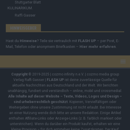
Stuttgarter Blatt
KULINARIKUM.
Raffi Gasser
HINWEISGEBER
Hast du
Hinweise
? Teile sie vertraulich mit
FLASH UP
– per Post, E-
Mail, Telefon oder anonymem Briefkasten –
Hier mehr erfahren
.
Copyright
© 2019-2025 | cozmo infinity n.e.V. | cozmo media group
Verlag Raffi Gasser |
FLASH UP
ist deine zuverlässige Quelle für
aktuelle Nachrichten aus Deutschland und der Welt. Wir berichten
unabhängig, fundiert und verständlich – online, mobil und crossmedial.
Alle Inhalte auf dieser Website – Texte, Videos, Logos und Design –
sind urheberrechtlich geschützt
. Kopieren, Vervielfältigen oder
Weitergeben ohne unsere Zustimmung ist nicht erlaubt. Bei Interesse
an einer Nutzung wende dich bitte an unsere Redaktion. Einige Artikel
enthalten Affiliate-Links oder Anzeige-Links (z. B. farblich markiert oder
unterstrichen). Wenn du darüber ein Produkt kaufst, erhalten wir eine
kleine Provision – für dich entstehen keine Zusatzkosten. Der Kauf