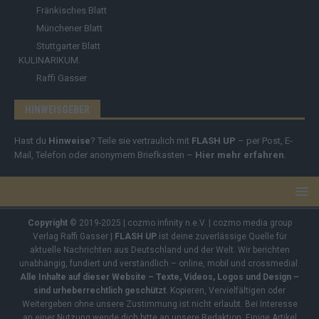
Fränkisches Blatt
Münchener Blatt
Stuttgarter Blatt
KULINARIKUM.
Raffi Gasser
HINWEISGEBER
Hast du
Hinweise
? Teile sie vertraulich mit
FLASH UP
– per Post, E-
Mail, Telefon oder anonymem Briefkasten –
Hier mehr erfahren
.
Copyright
© 2019-2025 | cozmo infinity n.e.V. | cozmo media group
Verlag Raffi Gasser |
FLASH UP
ist deine zuverlässige Quelle für
aktuelle Nachrichten aus Deutschland und der Welt. Wir berichten
unabhängig, fundiert und verständlich – online, mobil und crossmedial.
Alle Inhalte auf dieser Website – Texte, Videos, Logos und Design –
sind urheberrechtlich geschützt
. Kopieren, Vervielfältigen oder
Weitergeben ohne unsere Zustimmung ist nicht erlaubt. Bei Interesse
an einer Nutzung wende dich bitte an unsere Redaktion. Einige Artikel