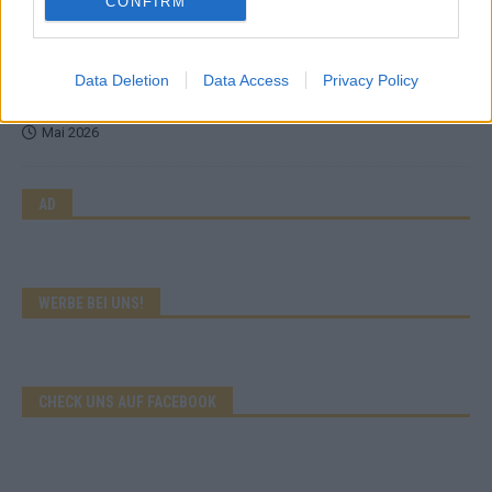
CONFIRM
EXTRA
Data Deletion
Data Access
Privacy Policy
Eurovision Song Contest 2026: Das erste Halbfinale – der
Abend in Bildern
Mai 2026
AD
WERBE BEI UNS!
CHECK UNS AUF FACEBOOK