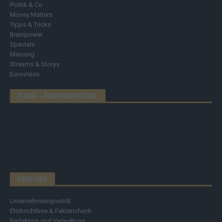
Politik & Co
Money Matters
Tipps & Tricks
Brainpower
Specials
Meinung
Streams & Storys
Eurovision
FLASH – DAS VIDEOPORTAL
ÜBER UNS
Unternehmensporträt
Ehtikrichtlinie & Faktencheck
Redaktion und Verwaltung