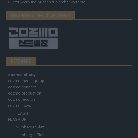
➔
Jetzt Werbung buchen & sichtbar werden!
EIN ANGEBOT DER COZMO NEWS
NETZWERK
cozmo infinity
cozmo media group
cozmo connect
cozmo production
cozmo records
cozmo news
FLASH
FLASH UP
Nürnberger Blatt
Hamburger Blatt