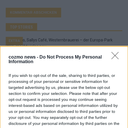
TOP STORIES
EXTRA
Monaco, Sallys Café, Westernbrauerei – der
cozmo news -
Do Not Process My Personal
Information
Europa-Park 2026 macht vieles neu
Juni 2026
If you wish to opt-out of the sale, sharing to third parties, or
processing of your personal or sensitive information for
targeted advertising by us, please use the below opt-out
KOMMENTAR
section to confirm your selection. Please note that after your
opt-out request is processed you may continue seeing
DARA gewinnt verdient, Israel beunruhigend –
interest-based ads based on personal information utilized by
us or personal information disclosed to third parties prior to
unser Kommentar zum ESC 2026
your opt-out. You may separately opt-out of the further
Mai 2026
disclosure of your personal information by third parties on the