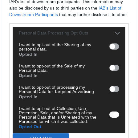
IAB’s list of downstream participants. This information may
also be disclosed by us to third parties on the
IAB’s List of
KOMMENTAR
Downstream Participants
that may further disclose it to other
ESC-Finale morgen: Finnland Favorit, Australien
third parties.
aufgestiegen – alle 25 Acts im Kurzcheck
Mai 2026
Personal Data Processing Opt Outs
I want to opt-out of the Sharing of my
KOMMENTAR
personal data.
JJ hat den Abend gerettet – der Rest des ESC-Halbfinales
Opted In
war solide, aber kein Feuerwerk
I want to opt-out of the Sale of my
Mai 2026
Personal Data.
Opted In
EXTRA
I want to opt-out of processing my
ESC-Halbfinale 2: Das sagen die Wettquoten – vier sicher,
Personal Data for Targeted Advertising.
Opted In
sechs zittern, einer chancenlos!
Mai 2026
I want to opt-out of Collection, Use,
Retention, Sale, and/or Sharing of my
Personal Data that Is Unrelated with the
Purposes for which it was collected.
KOMMENTAR
Opted Out
Wer zahlt, steht im Finale – ist das beim ESC wirklich fair?
Mai 2026