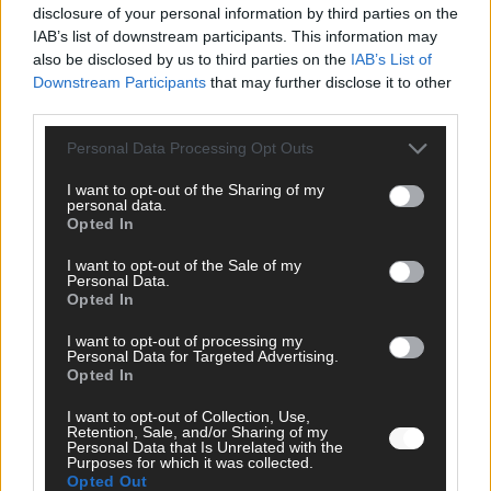
disclosure of your personal information by third parties on the
IAB’s list of downstream participants. This information may
also be disclosed by us to third parties on the
IAB’s List of
Downstream Participants
that may further disclose it to other
third parties.
Monaco, Sallys Café, Westernbrauerei – der
Personal Data Processing Opt Outs
Europa-Park 2026 macht vieles neu
I want to opt-out of the Sharing of my
Juni 2026
personal data.
Opted In
I want to opt-out of the Sale of my
KOMMENTAR
Personal Data.
Opted In
I want to opt-out of processing my
Personal Data for Targeted Advertising.
Opted In
I want to opt-out of Collection, Use,
Retention, Sale, and/or Sharing of my
Personal Data that Is Unrelated with the
Purposes for which it was collected.
Opted Out