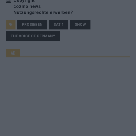
Copyright
cozmo news
Nutzungsrechte erwerben?
PROSIEBEN
SAT.1
SHOW
THE VOICE OF GERMANY
AD