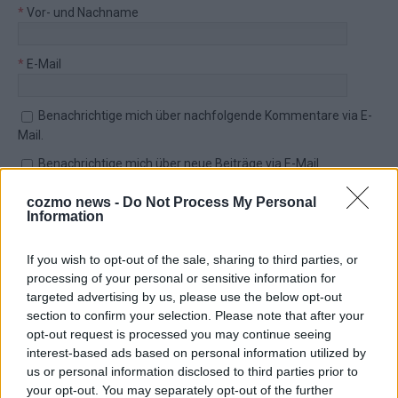
*
Vor- und Nachname
*
E-Mail
Benachrichtige mich über nachfolgende Kommentare via E-
Mail.
Benachrichtige mich über neue Beiträge via E-Mail.
cozmo news -
Do Not Process My Personal
Information
TOP STORIES
If you wish to opt-out of the sale, sharing to third parties, or
processing of your personal or sensitive information for
targeted advertising by us, please use the below opt-out
EXTRA
section to confirm your selection. Please note that after your
opt-out request is processed you may continue seeing
interest-based ads based on personal information utilized by
us or personal information disclosed to third parties prior to
your opt-out. You may separately opt-out of the further