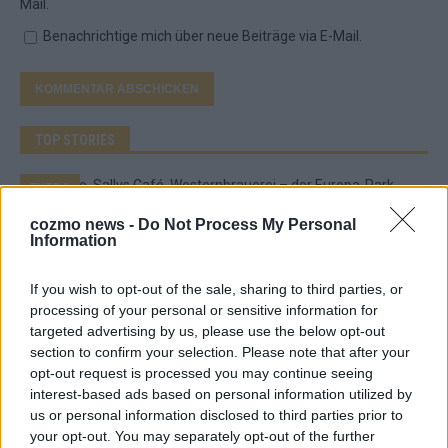
Mail.
Benachrichtige mich über neue Beiträge via E-Mail.
TOP STORIES
EXTRA
cozmo news -
Do Not Process My Personal
Monaco, Sallys Café, Westernbrauerei – der
Information
Europa-Park 2026 macht vieles neu
If you wish to opt-out of the sale, sharing to third parties, or
Juni 2026
processing of your personal or sensitive information for
targeted advertising by us, please use the below opt-out
section to confirm your selection. Please note that after your
KOMMENTAR
opt-out request is processed you may continue seeing
interest-based ads based on personal information utilized by
DARA gewinnt verdient, Israel beunruhigend –
us or personal information disclosed to third parties prior to
unser Kommentar zum ESC 2026
your opt-out. You may separately opt-out of the further