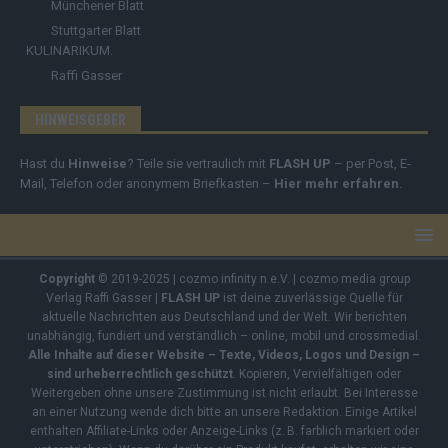
Münchener Blatt
Stuttgarter Blatt
KULINARIKUM.
Raffi Gasser
HINWEISGEBER
Hast du
Hinweise
? Teile sie vertraulich mit
FLASH UP
– per Post, E-
Mail, Telefon oder anonymem Briefkasten –
Hier mehr erfahren
.
Copyright
© 2019-2025 | cozmo infinity n.e.V. | cozmo media group
Verlag Raffi Gasser |
FLASH UP
ist deine zuverlässige Quelle für
aktuelle Nachrichten aus Deutschland und der Welt. Wir berichten
unabhängig, fundiert und verständlich – online, mobil und crossmedial.
Alle Inhalte auf dieser Website – Texte, Videos, Logos und Design –
sind urheberrechtlich geschützt
. Kopieren, Vervielfältigen oder
Weitergeben ohne unsere Zustimmung ist nicht erlaubt. Bei Interesse
an einer Nutzung wende dich bitte an unsere Redaktion. Einige Artikel
enthalten Affiliate-Links oder Anzeige-Links (z. B. farblich markiert oder