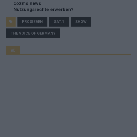
cozmo news
Nutzungsrechte erwerben?
PROSIEBEN
SAT.1
SHOW
THE VOICE OF GERMANY
AD