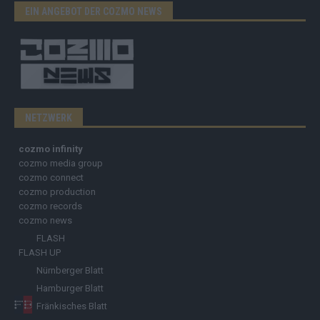
EIN ANGEBOT DER COZMO NEWS
NETZWERK
cozmo infinity
cozmo media group
cozmo connect
cozmo production
cozmo records
cozmo news
FLASH
FLASH UP
Nürnberger Blatt
Hamburger Blatt
Fränkisches Blatt