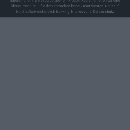
unterstrichen). Wenn du darüber ein Produkt kaufst, erhalten wir eine
kleine Provision – für dich entstehen keine Zusatzkosten. Der Kauf
bleibt selbstverständlich freiwillig.
Impressum
|
Datenschutz