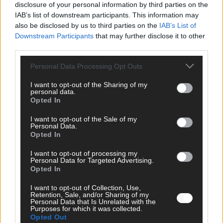
disclosure of your personal information by third parties on the
Mai 2026
IAB’s list of downstream participants. This information may
also be disclosed by us to third parties on the
IAB’s List of
Downstream Participants
that may further disclose it to other
KOMMENTAR
third parties.
ESC-Finale morgen: Finnland Favorit, Australien
aufgestiegen – alle 25 Acts im Kurzcheck
Personal Data Processing Opt Outs
Mai 2026
I want to opt-out of the Sharing of my
personal data.
Opted In
KOMMENTAR
JJ hat den Abend gerettet – der Rest des ESC-Halbfinales
war solide, aber kein Feuerwerk
I want to opt-out of the Sale of my
Personal Data.
Mai 2026
Opted In
I want to opt-out of processing my
Personal Data for Targeted Advertising.
EXTRA
Opted In
ESC-Halbfinale 2: Das sagen die Wettquoten – vier sicher,
sechs zittern, einer chancenlos!
I want to opt-out of Collection, Use,
Mai 2026
Retention, Sale, and/or Sharing of my
Personal Data that Is Unrelated with the
Purposes for which it was collected.
Opted Out
KOMMENTAR