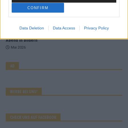
Wer zahlt, steht im Finale – ist das beim ESC wirklich fair?
CONFIRM
Mai 2026
Data Deletion
Data Access
Privacy Policy
EXTRA
Eurovision Song Contest 2026: Das erste Halbfinale – der
Abend in Bildern
Mai 2026
AD
WERBE BEI UNS!
CHECK UNS AUF FACEBOOK