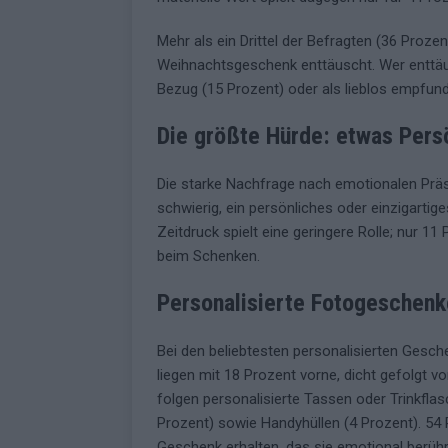
Mehr als ein Drittel der Befragten (36 Proz
Weihnachtsgeschenk enttäuscht. Wer enttäusc
Bezug (15 Prozent) oder als lieblos empfun
Die größte Hürde: etwas Persö
Die starke Nachfrage nach emotionalen Präs
schwierig, ein persönliches oder einzigartig
Zeitdruck spielt eine geringere Rolle; nur 1
beim Schenken.
Personalisierte Fotogeschenk
Bei den beliebtesten personalisierten Gesch
liegen mit 18 Prozent vorne, dicht gefolgt v
folgen personalisierte Tassen oder Trinkflas
Prozent) sowie Handyhüllen (4 Prozent). 54 
Geschenk erhalten, das sie emotional berühr