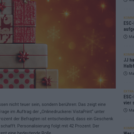
KOMM
ESC-F
aufg
Ma
KOMM
JJ h
Halbf
Ma
EXTRA
ESC-
vier 
n nicht teuer sein, sondern berühren: Das zeigt eine
Ma
age im Auftrag der „Onlinedruckerei VistaPrint“ unter
rozent der Befragten ist entscheidend, dass ein Geschenk
schafft. Personalisierung folgt mit 42 Prozent. Der
KOMM
zent eine bedeutende Rolle.
Wer z