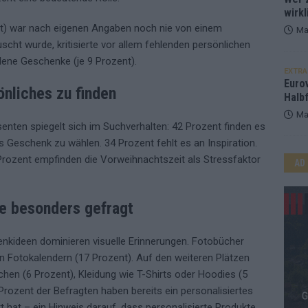
wirkl
ent) war nach eigenen Angaben noch nie von einem
Ma
ht wurde, kritisierte vor allem fehlenden persönlichen
dene Geschenke (je 9 Prozent).
EXTRA
Euro
nliches zu finden
Halbf
Ma
enten spiegelt sich im Suchverhalten: 42 Prozent finden es
es Geschenk zu wählen. 34 Prozent fehlt es an Inspiration.
1 Prozent empfinden die Vorweihnachtszeit als Stressfaktor
AD
e besonders gefragt
enkideen dominieren visuelle Erinnerungen. Fotobücher
on Fotokalendern (17 Prozent). Auf den weiteren Plätzen
chen (6 Prozent), Kleidung wie T-Shirts oder Hoodies (5
Prozent der Befragten haben bereits ein personalisiertes
t hat – ein Hinweis darauf, dass personalisierte Produkte