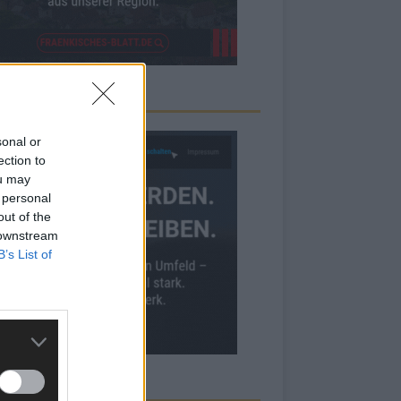
RBE BEI UNS!
sonal or
ection to
ou may
 personal
out of the
 downstream
B’s List of
ECK UNS AUF FACEBOOK