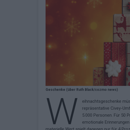
Geschenke (über Ruth Black/cozmo news)
W
eihnachtsgeschenke müsse
repräsentative Civey-Umfr
5.000 Personen. Für 50 P
emotionale Erinnerungen 
materielle Wert spielt dagegen nur für 4 Pro