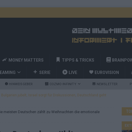
MONEY MATTERS
TIPPS & TRICKS
BRAINPO
REAMING
SERIE
LIVE
EUROVISION
HINWEISGEBER
COZMO INFINITY
NEWSLETTER
P
ulgarien jubelt, Israel sorgt für Diskussionen, Deutschland geht
TO
ie meisten Deutschen zählt zu Weihnachten die emotionale
a und Billy Joel – das ESC-Finale wird eine Party
EUROVISION
 Startreihenfolge steht, Deutschland singt als Zweites!
EXT