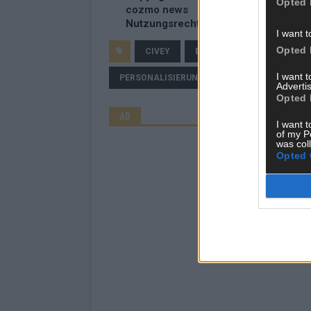
Opted 
cozmo news
Nutzungsrechte erwerben?
I want t
Opted 
CIVEY
EMOTIONALE BINDUNG
I want 
PERSONALISIERUNG
UMFRAGE
WE
Advertis
Opted 
AD
I want t
of my P
was col
Opted 