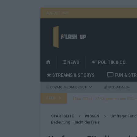
AUGUST 2026
H
NEWS
POLITIK & CO.
O
STREAMS & STORYS
FUN & ST
M
E
COZMO MEDIA GROUP
MEDIADATEN
FEED
[ Mai 2026 ]
DARA gewinnt den ESC – B
fast leer aus
EUROVISION
STARTSEITE
WISSEN
Umfrage: Für d
[ Mai 2026 ]
JJ, Lordi, Verka Serduchk
Bedeutung – nicht der Preis
[ Mai 2026 ]
ESC-Finale heute Abend –