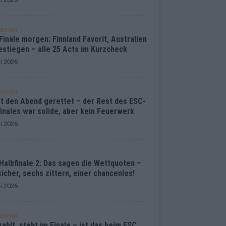
ENTAR
inale morgen: Finnland Favorit, Australien
estiegen – alle 25 Acts im Kurzcheck
i 2026
ENTAR
at den Abend gerettet – der Rest des ESC-
inales war solide, aber kein Feuerwerk
i 2026
Halbfinale 2: Das sagen die Wettquoten –
sicher, sechs zittern, einer chancenlos!
i 2026
ENTAR
ahlt, steht im Finale – ist das beim ESC