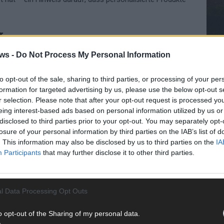
r
ws -
Do Not Process My Personal Information
WE
r: 47 Prozent geben zwischen 20 und 100 Euro pro
 50 Euro, weitere 20 Prozent 51 bis 100 Euro. Hochpreisige
to opt-out of the sale, sharing to third parties, or processing of your per
 Rolle. Entscheidend sind Inhalt und Beziehung, nicht der
formation for targeted advertising by us, please use the below opt-out s
r selection. Please note that after your opt-out request is processed y
eing interest-based ads based on personal information utilized by us or
rk – besonders bei Jüngeren
disclosed to third parties prior to your opt-out. You may separately opt-
losure of your personal information by third parties on the IAB’s list of
. This information may also be disclosed by us to third parties on the
IA
m November mit den Einkäufen, 12 Prozent sogar schon im
Participants
that may further disclose it to other third parties.
rst spät: 31 Prozent im Dezember, 7 Prozent in der letzten
 am 24. Dezember.
nd bei jungen Erwachsenen: 15 Prozent der 18- bis 29-
l Data Processing Opt Outs
er Woche vor Weihnachten, weitere 6 Prozent am Vortag.
o opt-out of the Sharing of my personal data.
CH