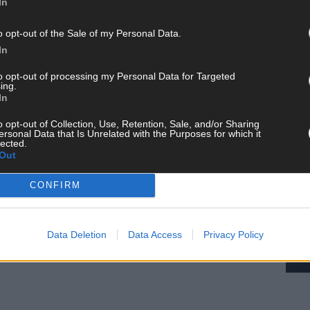
In
o opt-out of the Sale of my Personal Data.
In
FOTOGESCHENKE
KONSUMVERHALTEN
to opt-out of processing my Personal Data for Targeted
AD
IHNACHTSGESCHENKE
ing.
In
o opt-out of Collection, Use, Retention, Sale, and/or Sharing
ersonal Data that Is Unrelated with the Purposes for which it
lected.
Out
CONFIRM
Data Deletion
Data Access
Privacy Policy