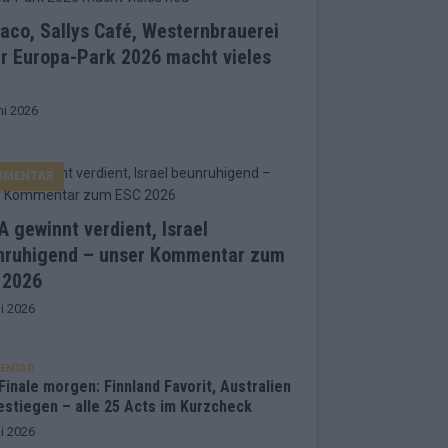
co, Sallys Café, Westernbrauerei
r Europa-Park 2026 macht vieles
ni 2026
MMENTAR
 gewinnt verdient, Israel
nruhigend – unser Kommentar zum
 2026
i 2026
ENTAR
inale morgen: Finnland Favorit, Australien
estiegen – alle 25 Acts im Kurzcheck
i 2026