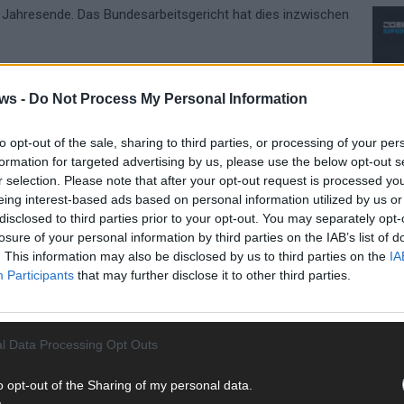
Jahresende. Das Bundesarbeitsgericht hat dies inzwischen
n beachten
ws -
Do Not Process My Personal Information
 haben, sollte zuerst das Gespräch suchen und freundlich
to opt-out of the sale, sharing to third parties, or processing of your per
ben Zweifel, lohnt ein Blick in die Unterlagen:
formation for targeted advertising by us, please use the below opt-out s
ifverträge und Gehaltsabrechnungen. Besonders wichtig
r selection. Please note that after your opt-out request is processed y
. Wer sie verpasst, verliert den Anspruch allein aus
eing interest-based ads based on personal information utilized by us or
eiten rechtzeitig fachkundigen Rat einholen.
disclosed to third parties prior to your opt-out. You may separately opt-
losure of your personal information by third parties on the IAB’s list of
. This information may also be disclosed by us to third parties on the
IA
CH
Participants
that may further disclose it to other third parties.
BETRIEBLICHE ÜBUNG
BUNDESARBEITSGERICHT
l Data Processing Opt Outs
WEIHNACHTSGELD
AD
o opt-out of the Sharing of my personal data.