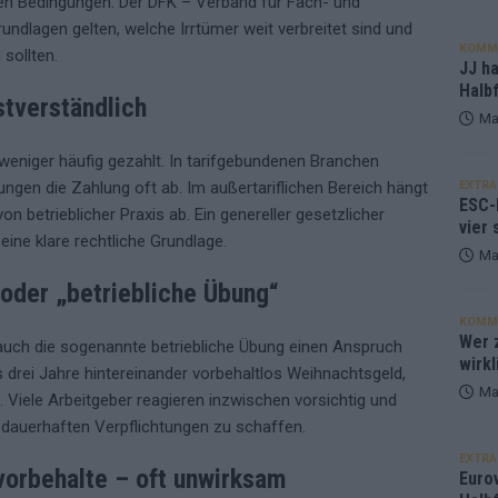
en Bedingungen. Der DFK – Verband für Fach- und
rundlagen gelten, welche Irrtümer weit verbreitet sind und
KOMM
 sollten.
JJ h
Halbf
stverständlich
Ma
weniger häufig gezahlt. In tarifgebundenen Branchen
EXTRA
ungen die Zahlung oft ab. Im außertariflichen Bereich hängt
ESC-
on betrieblicher Praxis ab. Ein genereller gesetzlicher
vier 
eine klare rechtliche Grundlage.
Ma
 oder „betriebliche Übung“
KOMM
Wer z
 auch die sogenannte betriebliche Übung einen Anspruch
wirkl
 drei Jahre hintereinander vorbehaltlos Weihnachtsgeld,
Ma
. Viele Arbeitgeber reagieren inzwischen vorsichtig und
 dauerhaften Verpflichtungen zu schaffen.
EXTRA
svorbehalte – oft unwirksam
Euro