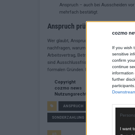
Anspruch – auch bei Ausscheiden vor 
mehrfach bestätigt.
Anspruch prüfen – und Friste
cozmo ne
Wer glaubt, Anspruch auf Weihnachtsgeld zu
If you wish 
nachfragen, warum die Zahlung ausbleibt. Blei
sensitive in
Arbeitsvertrag, Betriebsvereinbarungen, Tar
confirm you
sind Ausschlussfristen – oft nur drei Monate
continue se
formalen Gründen. Der DFK rät: Bei Unsicherh
information 
further disc
Copyright
participants
cozmo news
Downstream 
Nutzungsrechte erwerben?
ANSPRUCH
ARBEITSRECHT
Persona
SONDERZAHLUNG
TARIFVERTRAG
I want t
AD