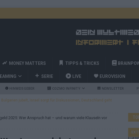
MONEY MATTERS
TIPPS & TRICKS
BRAINPO
REAMING
SERIE
LIVE
EUROVISION
HINWEISGEBER
COZMO INFINITY
NEWSLETTER
P
ulgarien jubelt, Israel sorgt für Diskussionen, Deutschland geht
TO
eld 2025: Wer Anspruch hat – und warum viele Klauseln vor
a und Billy Joel – das ESC-Finale wird eine Party
EUROVISION
 Startreihenfolge steht, Deutschland singt als Zweites!
EXT