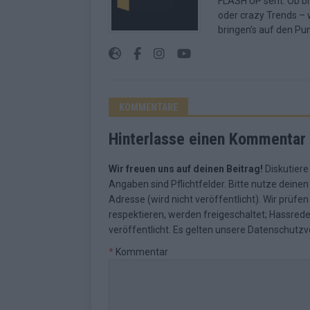
FLASH UP seht. Ob b
oder crazy Trends – w
bringen’s auf den Pun
KOMMENTARE
Hinterlasse einen Kommentar
Wir freuen uns auf deinen Beitrag!
Diskutiere
Angaben sind Pflichtfelder. Bitte nutze deine
Adresse (wird nicht veröffentlicht). Wir prüf
respektieren, werden freigeschaltet; Hassred
veröffentlicht. Es gelten unsere
Datenschutzv
*
Kommentar