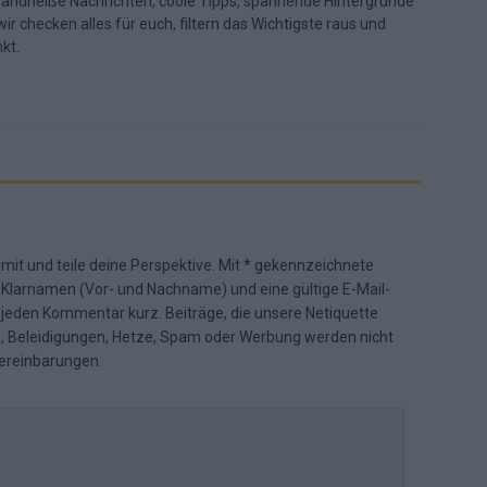
randheiße Nachrichten, coole Tipps, spannende Hintergründe
ir checken alles für euch, filtern das Wichtigste raus und
kt.
 mit und teile deine Perspektive. Mit * gekennzeichnete
n Klarnamen (Vor- und Nachname) und eine gültige E-Mail-
en jeden Kommentar kurz. Beiträge, die unsere
Netiquette
e, Beleidigungen, Hetze, Spam oder Werbung werden nicht
ereinbarungen
.