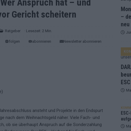
 Wer Anspruch hat – und
Mona
or Gericht scheitern
and Favorit, Australien aufgestiegen – alle 25 Acts im Kurzcheck
– de
neu
Ratgeber
· Lesezeit: 2 Min.
Ju
ne Zahl zur Ikone wurde: 70 Jahre ESC-Wertungsgeschichte!
folgen
abonnieren
Newsletter abonnieren
KO
ett – 26 Länder wollen den Sieg in Wien
EUROVISION
t – der Rest des ESC-Halbfinales war solide, aber kein Feuerwerk
DARA
beu
ESC
gen die Wettquoten – vier sicher, sechs zittern, einer chancenlos!
Ma
esternbrauerei – der Europa-Park 2026 macht vieles neu
EXTRA
KOMM
Jahresabschluss ansteht und Projekte in den Endspurt
 Israel beunruhigend – unser Kommentar zum ESC 2026
ESC-F
age nach dem Weihnachtsgeld näher. Viele Fach- und
aufg
ch, ob sie überhaupt Anspruch auf die Sonderzahlung
Ma