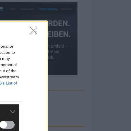
sonal or
ection to
ou may
 personal
out of the
 downstream
B’s List of
ECK UNS AUF FACEBOOK