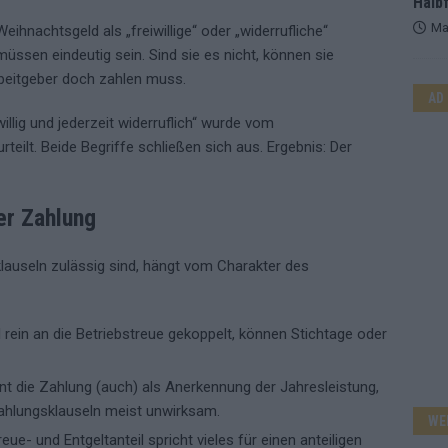
Halbf
Ma
Weihnachtsgeld als „freiwillige“ oder „widerrufliche“
üssen eindeutig sein. Sind sie es nicht, können sie
rbeitgeber doch zahlen muss.
AD
willig und jederzeit widerruflich“ wurde vom
teilt. Beide Begriffe schließen sich aus. Ergebnis: Der
er Zahlung
auseln zulässig sind, hängt vom Charakter des
 rein an die Betriebstreue gekoppelt, können Stichtage oder
ent die Zahlung (auch) als Anerkennung der Jahresleistung,
ahlungsklauseln meist unwirksam.
WE
eue- und Entgeltanteil spricht vieles für einen anteiligen