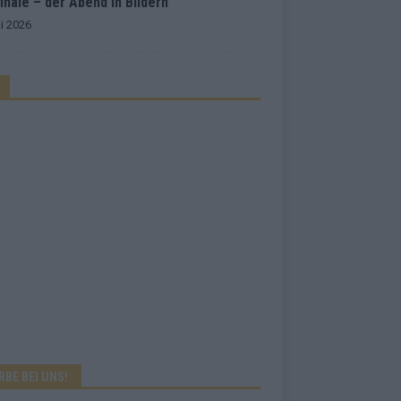
inale – der Abend in Bildern
i 2026
RBE BEI UNS!