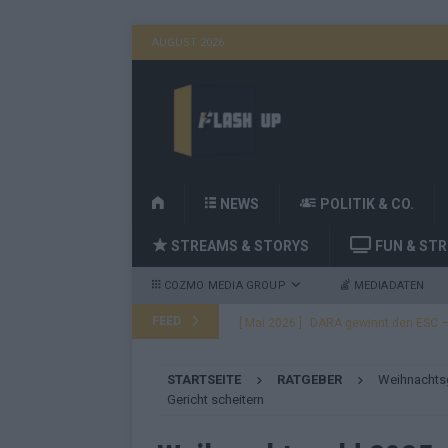
AUGUST 2026
H
NEWS
POLITIK & CO.
O
STREAMS & STORYS
FUN & ST
M
E
COZMO MEDIA GROUP
MEDIADATEN
FEED
[ Mai 2026 ]
DARA gewinnt den ESC – B
fast leer aus
EUROVISION
STARTSEITE
RATGEBER
Weihnachtsg
[ Mai 2026 ]
JJ, Lordi, Verka Serduchk
Gericht scheitern
[ Mai 2026 ]
ESC-Finale heute Abend –