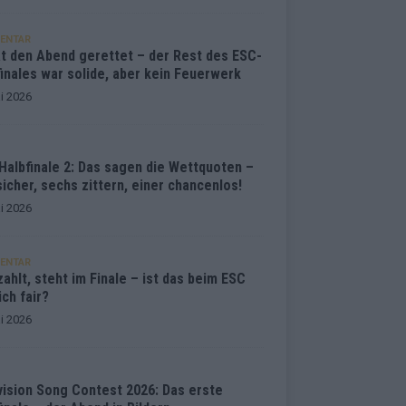
ENTAR
at den Abend gerettet – der Rest des ESC-
inales war solide, aber kein Feuerwerk
i 2026
Halbfinale 2: Das sagen die Wettquoten –
sicher, sechs zittern, einer chancenlos!
i 2026
ENTAR
ahlt, steht im Finale – ist das beim ESC
ich fair?
i 2026
vision Song Contest 2026: Das erste