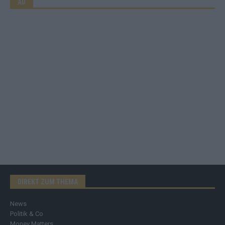
AD
DIREKT ZUM THEMA
News
Politik & Co
Money Matters