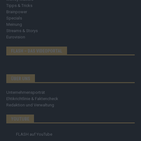
Tipps & Tricks
Brainpower
Specials
Meinung
Streams & Storys
Eurovision
FLASH – DAS VIDEOPORTAL
ÜBER UNS
Unternehmensporträt
Ehtikrichtlinie & Faktencheck
Redaktion und Verwaltung
YOUTUBE
FLASH
auf YouTube