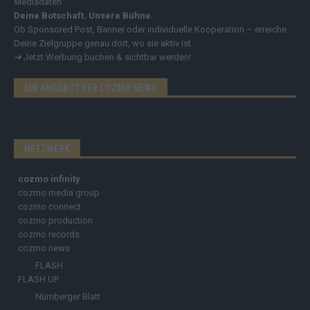
Mediadaten
Deine Botschaft. Unsere Bühne.
Ob Sponsored Post, Banner oder individuelle Kooperation – erreiche
Deine Zielgruppe genau dort, wo sie aktiv ist.
➔
Jetzt Werbung buchen & sichtbar werden!
EIN ANGEBOT DER COZMO NEWS
NETZWERK
cozmo infinity
cozmo media group
cozmo connect
cozmo production
cozmo records
cozmo news
FLASH
FLASH UP
Nürnberger Blatt