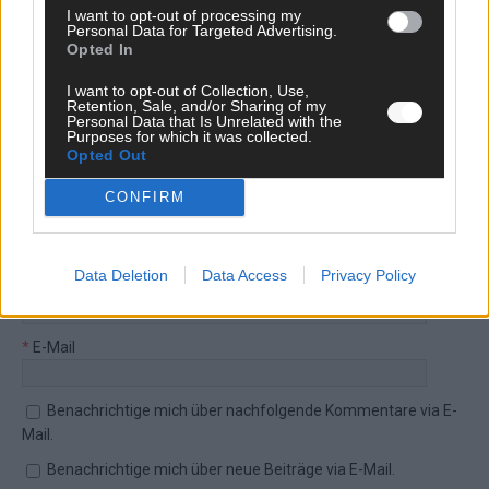
I want to opt-out of processing my
jeden Kommentar kurz. Beiträge, die unsere
Netiquette
Personal Data for Targeted Advertising.
respektieren, werden freigeschaltet; Hassrede, Beleidigungen,
Opted In
Hetze, Spam oder Werbung werden nicht veröffentlicht. Es
I want to opt-out of Collection, Use,
gelten unsere
Datenschutzvereinbarungen
.
Retention, Sale, and/or Sharing of my
Personal Data that Is Unrelated with the
*
Kommentar
Purposes for which it was collected.
Opted Out
CONFIRM
Data Deletion
Data Access
Privacy Policy
*
Vor- und Nachname
*
E-Mail
Benachrichtige mich über nachfolgende Kommentare via E-
Mail.
Benachrichtige mich über neue Beiträge via E-Mail.