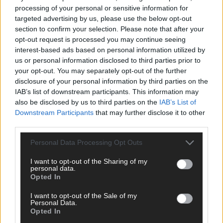
processing of your personal or sensitive information for
targeted advertising by us, please use the below opt-out
Über Redaktion | FLASH UP
22532 Artikel
section to confirm your selection. Please note that after your
Hier schreiben, posten und kuratieren unsere Redakteur alles,
opt-out request is processed you may continue seeing
was euch wirklich interessiert! Wir sind das Team hinter den
interest-based ads based on personal information utilized by
News, Storys und Videos, die ihr auf FLASH UP seht. Ob
us or personal information disclosed to third parties prior to
brandheiße Nachrichten, coole Tipps, spannende Hintergründe
your opt-out. You may separately opt-out of the further
oder crazy Trends – wir checken alles für euch, filtern das
disclosure of your personal information by third parties on the
Wichtigste raus und bringen’s auf den Punkt.
IAB’s list of downstream participants. This information may
also be disclosed by us to third parties on the
IAB’s List of
Downstream Participants
that may further disclose it to other
third parties.
Personal Data Processing Opt Outs
KOMMENTARE
I want to opt-out of the Sharing of my
Hinterlasse einen Kommentar
personal data.
Opted In
Wir freuen uns auf deinen Beitrag!
Diskutiere mit und teile deine
I want to opt-out of the Sale of my
Perspektive. Mit * gekennzeichnete Angaben sind Pflichtfelder.
Personal Data.
Bitte nutze deinen Klarnamen (Vor- und Nachname) und eine
Opted In
gültige E-Mail-Adresse (wird nicht veröffentlicht). Wir prüfen