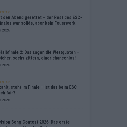
ENTAR
at den Abend gerettet – der Rest des ESC-
inales war solide, aber kein Feuerwerk
i 2026
Halbfinale 2: Das sagen die Wettquoten –
sicher, sechs zittern, einer chancenlos!
i 2026
ENTAR
ahlt, steht im Finale – ist das beim ESC
ich fair?
i 2026
vision Song Contest 2026: Das erste