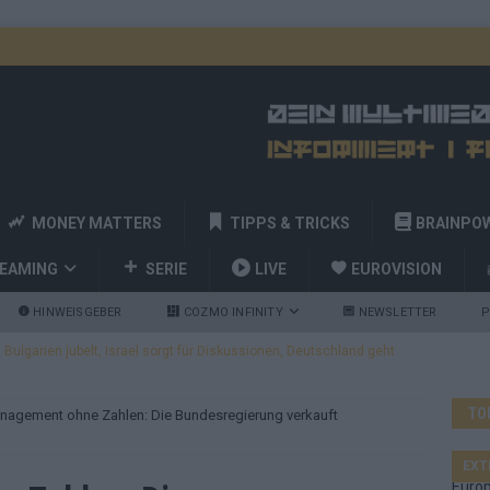
MONEY MATTERS
TIPPS & TRICKS
BRAINPO
REAMING
SERIE
LIVE
EUROVISION
HINWEISGEBER
COZMO INFINITY
NEWSLETTER
P
ulgarien jubelt, Israel sorgt für Diskussionen, Deutschland geht
TO
agement ohne Zahlen: Die Bundesregierung verkauft
a und Billy Joel – das ESC-Finale wird eine Party
EUROVISION
 Startreihenfolge steht, Deutschland singt als Zweites!
EXT