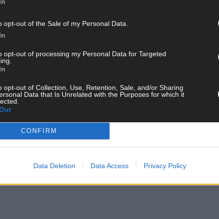
In
cht
o opt-out of the Sale of my Personal Data.
eiterhin nicht. Solange Bundesregierung und Länder keine
In
gung“ ein leeres Versprechen – und das Problem ungelöst.
to opt-out of processing my Personal Data for Targeted
 bäuerliche Betriebe erhalten will, braucht
ehrliche
ing.
In
o opt-out of Collection, Use, Retention, Sale, and/or Sharing
ersonal Data that Is Unrelated with the Purposes for which it
lected.
Out
LANDWIRTSCHAFT
NATURSCHUTZRECHT
CONFIRM
Data Deletion
Data Access
Privacy Policy