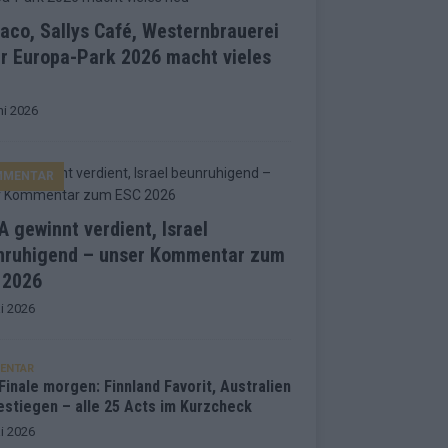
co, Sallys Café, Westernbrauerei
r Europa-Park 2026 macht vieles
ni 2026
MMENTAR
 gewinnt verdient, Israel
nruhigend – unser Kommentar zum
 2026
i 2026
ENTAR
inale morgen: Finnland Favorit, Australien
estiegen – alle 25 Acts im Kurzcheck
i 2026