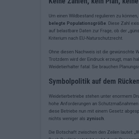
Keine Zahlen, kein Plan, kein
Um einen Wildbestand regulieren zu können, 
belegte Populationsgröße
. Diese Zahl exi
auf belastbare Daten zur Frage, ob der „güns
Kriterium nach EU-Naturschutzrecht.
Ohne diesen Nachweis ist die gewünschte W
Trotzdem wird der Eindruck erzeugt, man hab
Weidetierhalter fatal. Sie brauchen Planungs
Symbolpolitik auf dem Rücken
Weidetierbetriebe stehen unter enormem Dru
hohe Anforderungen an Schutzmaßnahmen – 
diese Betriebe nun mit einem Gesetz abgesp
nichts weniger als
zynisch
.
Die Botschaft zwischen den Zeilen lautet: „W