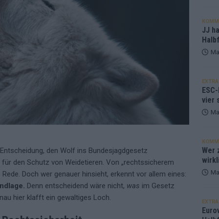
KOMM
JJ h
Halbf
Ma
EXTRA
ESC-
vier 
Ma
KOMM
Wer z
e Entscheidung, den Wolf ins Bundesjagdgesetz
wirkl
für den Schutz von Weidetieren. Von „rechtssicherem
Ma
Rede. Doch wer genauer hinsieht, erkennt vor allem eines:
ndlage.
Denn entscheidend wäre nicht,
was
im Gesetz
nau hier klafft ein gewaltiges Loch.
EXTRA
Euro