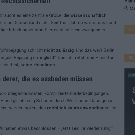
e Rechtssicherheit
Halbf
Ma
braucht es eine zentrale Größe: die
wissenschaftlich
stiert in Deutschland nicht. Seit fünf Jahren wartet das Land
tige Erhaltungszustand“ erreicht ist – ein zwingendes
AD
olfsbejagung schlicht
nicht zulässig
. Und das weiß Berlin.
e „die Bejagung ermöglicht“. Das ist irreführend – und für
WE
sicherheit,
keine Headlines.
 derer, die es ausbaden müssen
ck: steigende Kosten, komplizierte Förderbedingungen,
und gleichzeitig Schäden durch Wolfsrisse. Dass genau
eist werden sollen, das
rechtlich kaum anwendbar
ist, ist
ir haben etwas beschlossen – jetzt seid ihr wieder ruhig.“