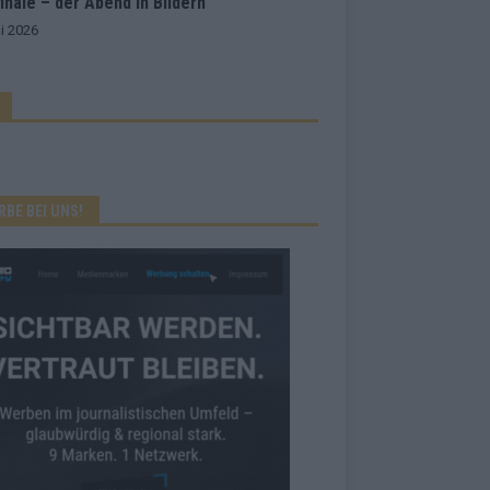
inale – der Abend in Bildern
i 2026
RBE BEI UNS!