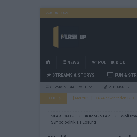
AUGUST 2026
H
NEWS
POLITIK & CO.
O
STREAMS & STORYS
FUN & ST
M
E
COZMO MEDIA GROUP
MEDIADATEN
FEED
[ Mai 2026 ]
DARA gewinnt den ESC – B
fast leer aus
EUROVISION
STARTSEITE
KOMMENTAR
Wolfsman
[ Mai 2026 ]
JJ, Lordi, Verka Serduchk
Symbolpolitik als Lösung
[ Mai 2026 ]
ESC-Finale heute Abend –