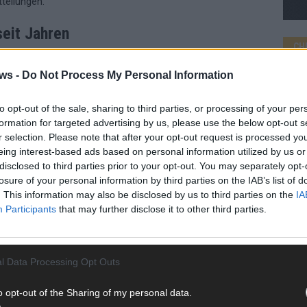
teilungen.
eit Jahren
CH
desweite Grundlage für das Wolfsmanagement zu
ws -
Do Not Process My Personal Information
aten. Keine Referenzwerte. Keine praktikablen Verfahren.
to opt-out of the sale, sharing to third parties, or processing of your per
ss Länder und Weidetierhalter mit einem „Management“
formation for targeted advertising by us, please use the below opt-out s
AD
abgesichert ist.
r selection. Please note that after your opt-out request is processed y
eing interest-based ads based on personal information utilized by us or
disclosed to third parties prior to your opt-out. You may separately opt-
losure of your personal information by third parties on the IAB’s list of
. This information may also be disclosed by us to third parties on the
IA
öffentlicht, nachvollziehbar, wissenschaftlich.
Participants
that may further disclose it to other third parties.
wie Entnahmen erfolgen dürfen.
 nicht nach drei Klagen zusammenbrechen.
lter
, statt politischer Gesten.
l Data Processing Opt Outs
o opt-out of the Sharing of my personal data.