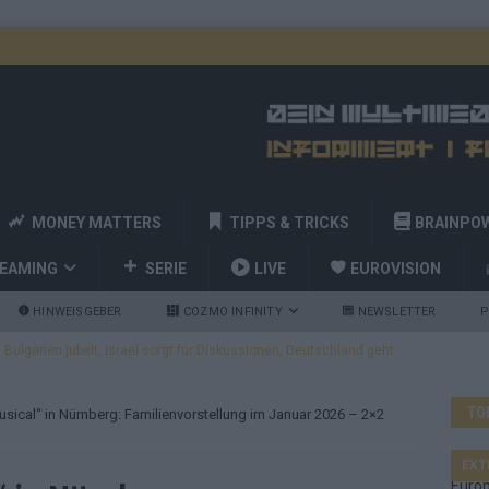
MONEY MATTERS
TIPPS & TRICKS
BRAINPO
REAMING
SERIE
LIVE
EUROVISION
HINWEISGEBER
COZMO INFINITY
NEWSLETTER
P
ulgarien jubelt, Israel sorgt für Diskussionen, Deutschland geht
TO
sical“ in Nürnberg: Familienvorstellung im Januar 2026 – 2×2
a und Billy Joel – das ESC-Finale wird eine Party
EUROVISION
 Startreihenfolge steht, Deutschland singt als Zweites!
EXT