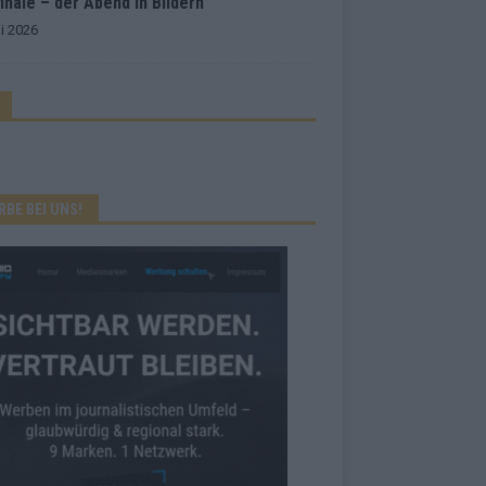
inale – der Abend in Bildern
i 2026
RBE BEI UNS!