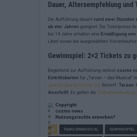
Dauer, Altersempfehlung und 
Die Aufführung dauert
rund zwei Stunden i
ab vier Jahren
geeignet. Die Ticketpreise l
bis 14 Jahre erhalten eine
Ermäßigung von 
Liberi sowie bei ausgewählten Vorverkaufsste
Gewinnspiel: 2×2 Tickets zu 
Begleitend zur Aufführung verlost
cozmo n
Eintrittskarten
für „Tarzan – das Musical“ i
gewinnspiel@cozmo.eu
. Betreff:
Tarzan
.
Anschrift
. Es gelten die
Teilnahmebeding
Copyright
cozmo news
Nutzungsrechte erwerben?
FAMILIENMUSICAL
GEWINNSPIEL