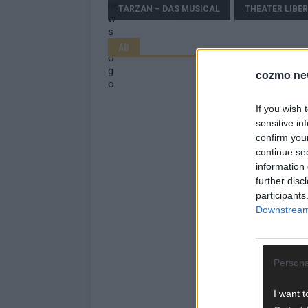
TARZAN – DAS MUSICAL
THEATER LIBER
AD
cozmo ne
If you wish 
sensitive in
confirm you
continue se
information 
further disc
participants
Downstream 
Persona
I want t