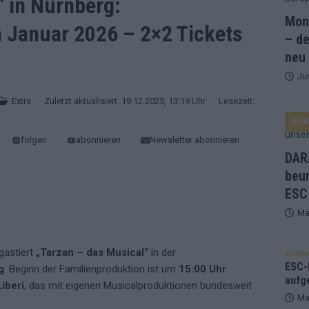
“ in Nürnberg:
Mona
m Januar 2026 – 2×2 Tickets
and Favorit, Australien aufgestiegen – alle 25 Acts im Kurzcheck
– de
neu
Ju
ne Zahl zur Ikone wurde: 70 Jahre ESC-Wertungsgeschichte!
Extra
· Zuletzt aktualisiert: 19.12.2025, 13:19 Uhr
· Lesezeit:
KO
ett – 26 Länder wollen den Sieg in Wien
EUROVISION
folgen
abonnieren
Newsletter abonnieren
t – der Rest des ESC-Halbfinales war solide, aber kein Feuerwerk
DARA
beu
ESC
gen die Wettquoten – vier sicher, sechs zittern, einer chancenlos!
Ma
esternbrauerei – der Europa-Park 2026 macht vieles neu
EXTRA
 gastiert
„Tarzan – das Musical“
in der
KOMM
 Israel beunruhigend – unser Kommentar zum ESC 2026
ESC-F
g
. Beginn der Familienproduktion ist um
15:00 Uhr
.
aufg
iberi
, das mit eigenen Musicalproduktionen bundesweit
Ma