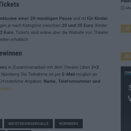
Halbf
Tickets
Ma
nklusive einer 20-minütigen Pause
und ist
für Kinder
iegen je nach Kategorie zwischen
20 und 35 Euro
. Kinder
AD
2 Euro
. Tickets sind online über die Website von Theater
llen erhältlich.
gewinnen
WE
ews
in Zusammenarbeit mit dem Theater Liberi
2×2
n Nürnberg. Die Teilnahme ist per
E-Mail
möglich an
 Erforderliche Angaben:
Name, Telefonnummer und
ungen
.
MEISTERSINGERHALLE
NÜRNBERG