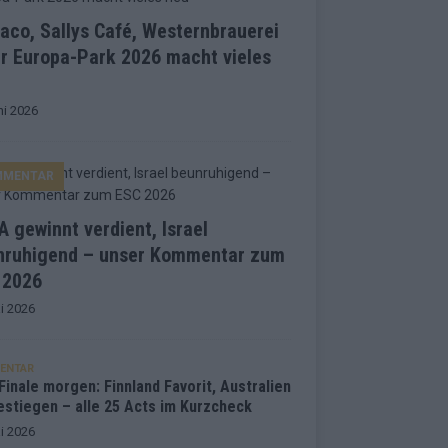
co, Sallys Café, Westernbrauerei
r Europa-Park 2026 macht vieles
ni 2026
MMENTAR
 gewinnt verdient, Israel
nruhigend – unser Kommentar zum
 2026
i 2026
ENTAR
inale morgen: Finnland Favorit, Australien
estiegen – alle 25 Acts im Kurzcheck
i 2026