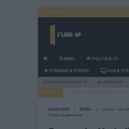
AUGUST 2026
H
NEWS
POLITIK & CO.
O
STREAMS & STORYS
FUN & ST
M
E
COZMO MEDIA GROUP
MEDIADATEN
FEED
[ Mai 2026 ]
DARA gewinnt den ESC – B
fast leer aus
EUROVISION
STARTSEITE
EXTRA
„Tarzan – das Mu
[ Mai 2026 ]
JJ, Lordi, Verka Serduchk
Tickets zu gewinnen
[ Mai 2026 ]
ESC-Finale heute Abend –