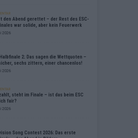
ENTAR
at den Abend gerettet – der Rest des ESC-
inales war solide, aber kein Feuerwerk
i 2026
Halbfinale 2: Das sagen die Wettquoten –
sicher, sechs zittern, einer chancenlos!
i 2026
ENTAR
ahlt, steht im Finale – ist das beim ESC
ich fair?
i 2026
vision Song Contest 2026: Das erste