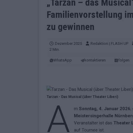
„Tarzan – das Musical
EUROVISION
Familienvorstellung i
[ Mai 2026 ]
ESC-Finale morgen: Finnl
KOMMENTAR
zu gewinnen
[ Mai 2026 ]
„Douze Points“ – wie ei
EUROVISION
Dezember 2025
Redaktion | FLASH UP
2 Min.
[ Mai 2026 ]
Das ESC-Finale ist kompl
WhatsApp
kontaktieren
folgen
[ Mai 2026 ]
JJ hat den Abend gerette
KOMMENTAR
[ Mai 2026 ]
ESC-Halbfinale 2: Das sa
EXTRA
Tarzan - Das Musical (über Theater Liberi)
A
[ Juni 2026 ]
Monaco, Sallys Café, W
m
Sonntag, 4. Januar 2026
,
[ Mai 2026 ]
DARA gewinnt verdient,
Meistersingerhalle Nürnber
Veranstalter ist das
Theater L
KOMMENTAR
auf Tournee ist.