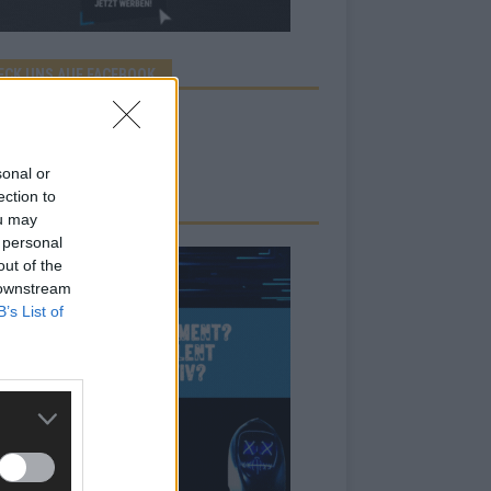
ECK UNS AUF FACEBOOK
sonal or
ection to
ou may
 personal
out of the
 downstream
B’s List of