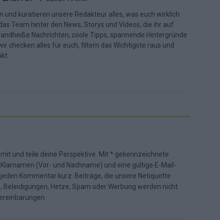
n und kuratieren unsere Redakteur alles, was euch wirklich
d das Team hinter den News, Storys und Videos, die ihr auf
randheiße Nachrichten, coole Tipps, spannende Hintergründe
ir checken alles für euch, filtern das Wichtigste raus und
kt.
 mit und teile deine Perspektive. Mit * gekennzeichnete
n Klarnamen (Vor- und Nachname) und eine gültige E-Mail-
en jeden Kommentar kurz. Beiträge, die unsere
Netiquette
e, Beleidigungen, Hetze, Spam oder Werbung werden nicht
ereinbarungen
.