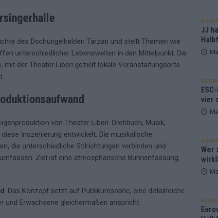
rsingerhalle
KOMM
JJ h
Halbf
hichte des Dschungelhelden Tarzan und stellt Themen wie
Ma
en unterschiedlicher Lebenswelten in den Mittelpunkt. Die
, mit der Theater Liberi gezielt lokale Veranstaltungsorte
t.
EXTRA
ESC-
roduktionsaufwand
vier 
Ma
 Eigenproduktion von Theater Liberi. Drehbuch, Musik,
diese Inszenierung entwickelt. Die musikalische
KOMM
, die unterschiedliche Stilrichtungen verbinden und
Wer z
mfassen. Ziel ist eine atmosphärische Bühnenfassung,
wirkl
Ma
nd
. Das Konzept setzt auf Publikumsnähe, eine detailreiche
EXTRA
der und Erwachsene gleichermaßen anspricht.
Euro