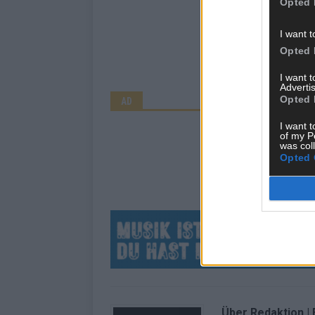
Opted 
I want t
Opted 
I want 
Advertis
Opted 
AD
I want t
of my P
was col
Opted 
Über Redaktion |