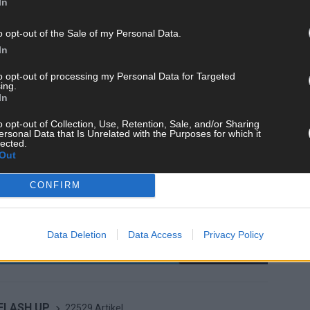
In
o opt-out of the Sale of my Personal Data.
In
to opt-out of processing my Personal Data for Targeted
ing.
In
o opt-out of Collection, Use, Retention, Sale, and/or Sharing
ersonal Data that Is Unrelated with the Purposes for which it
lected.
Out
CONFIRM
Data Deletion
Data Access
Privacy Policy
 FLASH UP
22529 Artikel