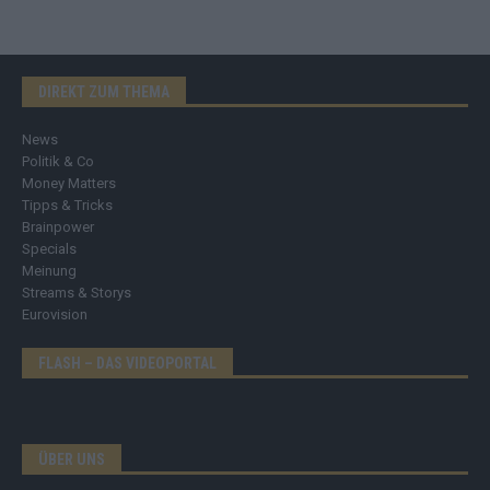
DIREKT ZUM THEMA
News
Politik & Co
Money Matters
Tipps & Tricks
Brainpower
Specials
Meinung
Streams & Storys
Eurovision
FLASH – DAS VIDEOPORTAL
ÜBER UNS