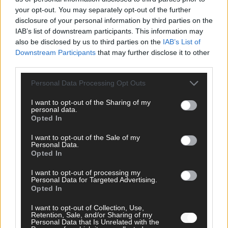
KOMMENTAR
your opt-out. You may separately opt-out of the further
disclosure of your personal information by third parties on the
DARA gewinnt verdient, Israel beunruhigend –
IAB’s list of downstream participants. This information may
unser Kommentar zum ESC 2026
also be disclosed by us to third parties on the
IAB’s List of
Downstream Participants
that may further disclose it to other
Mai 2026
third parties.
Personal Data Processing Opt Outs
KOMMENTAR
ESC-Finale morgen: Finnland Favorit, Australien
I want to opt-out of the Sharing of my
aufgestiegen – alle 25 Acts im Kurzcheck
personal data.
Opted In
Mai 2026
I want to opt-out of the Sale of my
Personal Data.
KOMMENTAR
Opted In
JJ hat den Abend gerettet – der Rest des ESC-Halbfinales
war solide, aber kein Feuerwerk
I want to opt-out of processing my
Personal Data for Targeted Advertising.
Mai 2026
Opted In
I want to opt-out of Collection, Use,
EXTRA
Retention, Sale, and/or Sharing of my
ESC-Halbfinale 2: Das sagen die Wettquoten – vier sicher,
Personal Data that Is Unrelated with the