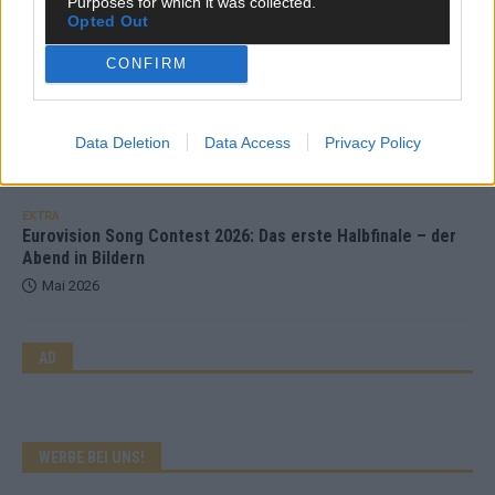
Purposes for which it was collected.
sechs zittern, einer chancenlos!
Opted Out
Mai 2026
CONFIRM
KOMMENTAR
Wer zahlt, steht im Finale – ist das beim ESC wirklich fair?
Data Deletion
Data Access
Privacy Policy
Mai 2026
EXTRA
Eurovision Song Contest 2026: Das erste Halbfinale – der
Abend in Bildern
Mai 2026
AD
WERBE BEI UNS!