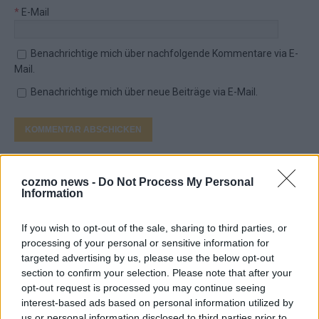
*
E-Mail
Benachrichtige mich über nachfolgende Kommentare via E-
Mail.
Benachrichtige mich über neue Beiträge via E-Mail.
TOP STORIES
cozmo news -
Do Not Process My Personal
Information
EXTRA
If you wish to opt-out of the sale, sharing to third parties, or
Monaco, Sallys Café, Westernbrauerei – der
processing of your personal or sensitive information for
Europa-Park 2026 macht vieles neu
targeted advertising by us, please use the below opt-out
section to confirm your selection. Please note that after your
Juni 2026
opt-out request is processed you may continue seeing
interest-based ads based on personal information utilized by
us or personal information disclosed to third parties prior to