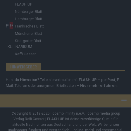
FLASH UP
Nürnberger Blatt
Hamburger Blatt
Fränkisches Blatt
Münchener Blatt
Stuttgarter Blatt
KULINARIKUM.
Raffi Gasser
HINWEISGEBER
Hast du
Hinweise
? Teile sie vertraulich mit
FLASH UP
– per Post, E-
Mail, Telefon oder anonymem Briefkasten –
Hier mehr erfahren
.
Copyright
© 2019-2025 | cozmo infinity n.e.V. | cozmo media group
Verlag Raffi Gasser |
FLASH UP
ist deine zuverlässige Quelle für
aktuelle Nachrichten aus Deutschland und der Welt. Wir berichten
unabhängig, fundiert und verständlich – online, mobil und crossmedial.