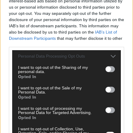
interest-based ads based on personal information utilized by
KOMMENTAR
us or personal information disclosed to third parties prior to
ESC-Finale morgen: Finnland Favorit, Australien
your opt-out. You may separately opt-out of the further
aufgestiegen – alle 25 Acts im Kurzcheck
disclosure of your personal information by third parties on the
Mai 2026
IAB’s list of downstream participants. This information may
also be disclosed by us to third parties on the
IAB’s List of
Downstream Participants
that may further disclose it to other
KOMMENTAR
third parties.
JJ hat den Abend gerettet – der Rest des ESC-Halbfinales
war solide, aber kein Feuerwerk
Personal Data Processing Opt Outs
Mai 2026
I want to opt-out of the Sharing of my
personal data.
Opted In
EXTRA
ESC-Halbfinale 2: Das sagen die Wettquoten – vier sicher,
I want to opt-out of the Sale of my
sechs zittern, einer chancenlos!
Personal Data.
Mai 2026
Opted In
I want to opt-out of processing my
Personal Data for Targeted Advertising.
KOMMENTAR
Opted In
Wer zahlt, steht im Finale – ist das beim ESC wirklich fair?
Mai 2026
I want to opt-out of Collection, Use,
Retention, Sale, and/or Sharing of my