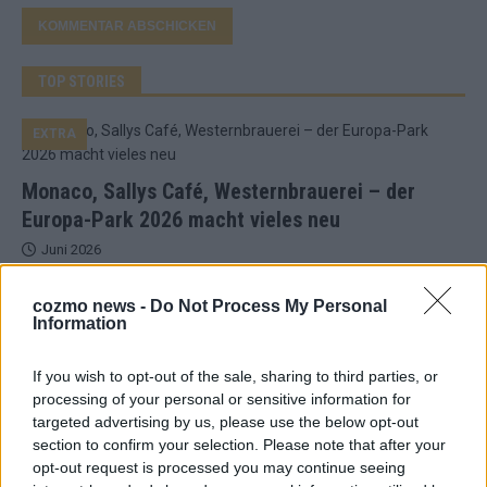
TOP STORIES
EXTRA
Monaco, Sallys Café, Westernbrauerei – der
Europa-Park 2026 macht vieles neu
Juni 2026
cozmo news -
Do Not Process My Personal
KOMMENTAR
Information
DARA gewinnt verdient, Israel beunruhigend –
If you wish to opt-out of the sale, sharing to third parties, or
processing of your personal or sensitive information for
unser Kommentar zum ESC 2026
targeted advertising by us, please use the below opt-out
Mai 2026
section to confirm your selection. Please note that after your
opt-out request is processed you may continue seeing