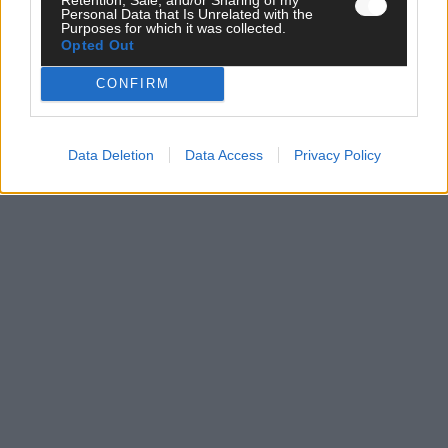
Personal Data that Is Unrelated with the
Purposes for which it was collected.
EXTRA
Opted Out
Eurovision Song Contest 2026: Das erste Halbfinale – der
Abend in Bildern
CONFIRM
Mai 2026
Data Deletion
Data Access
Privacy Policy
AD