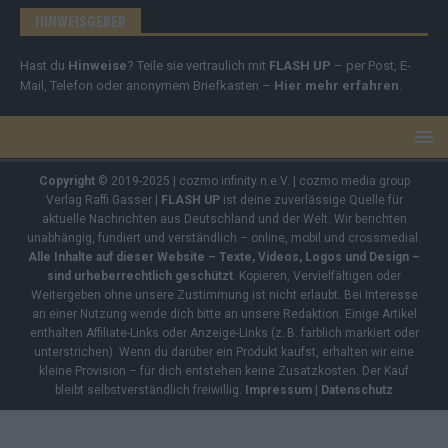
HINWEISGEBER
Hast du
Hinweise
? Teile sie vertraulich mit
FLASH UP
– per Post, E-
Mail, Telefon oder anonymem Briefkasten –
Hier mehr erfahren
.
Copyright
© 2019-2025 | cozmo infinity n.e.V. | cozmo media group
Verlag Raffi Gasser |
FLASH UP
ist deine zuverlässige Quelle für
aktuelle Nachrichten aus Deutschland und der Welt. Wir berichten
unabhängig, fundiert und verständlich – online, mobil und crossmedial.
Alle Inhalte auf dieser Website – Texte, Videos, Logos und Design –
sind urheberrechtlich geschützt
. Kopieren, Vervielfältigen oder
Weitergeben ohne unsere Zustimmung ist nicht erlaubt. Bei Interesse
an einer Nutzung wende dich bitte an unsere Redaktion. Einige Artikel
enthalten Affiliate-Links oder Anzeige-Links (z. B. farblich markiert oder
unterstrichen). Wenn du darüber ein Produkt kaufst, erhalten wir eine
kleine Provision – für dich entstehen keine Zusatzkosten. Der Kauf
bleibt selbstverständlich freiwillig.
Impressum
|
Datenschutz