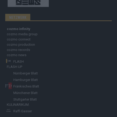
NETZWERK
cozmo infinity
cozmo media group
cozmo connect
cozmo production
cozmo records
cozmo news
FLASH
FLASH UP
Nürnberger Blatt
Hamburger Blatt
Fränkisches Blatt
Münchener Blatt
Stuttgarter Blatt
KULINARIKUM.
Raffi Gasser