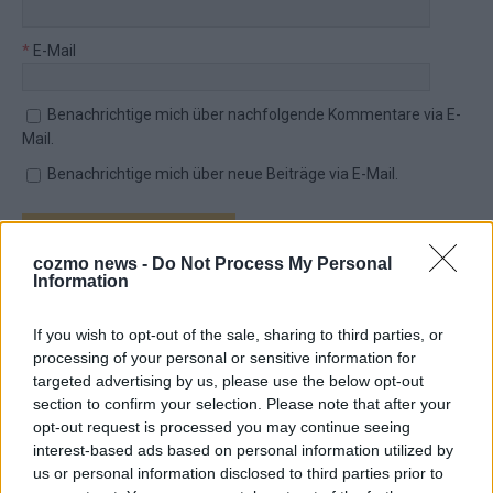
*
E-Mail
Benachrichtige mich über nachfolgende Kommentare via E-
Mail.
Benachrichtige mich über neue Beiträge via E-Mail.
cozmo news -
Do Not Process My Personal
Information
TOP STORIES
If you wish to opt-out of the sale, sharing to third parties, or
EXTRA
processing of your personal or sensitive information for
targeted advertising by us, please use the below opt-out
section to confirm your selection. Please note that after your
opt-out request is processed you may continue seeing
interest-based ads based on personal information utilized by
us or personal information disclosed to third parties prior to