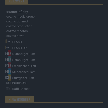
NETZWERK
cozmo infinity
cozmo media group
cozmo connect
cozmo production
cozmo records
cozmo news
FLASH
FLASH UP
Nürnberger Blatt
Hamburger Blatt
Fränkisches Blatt
Münchener Blatt
Stuttgarter Blatt
KULINARIKUM.
Raffi Gasser
HINWEISGEBER