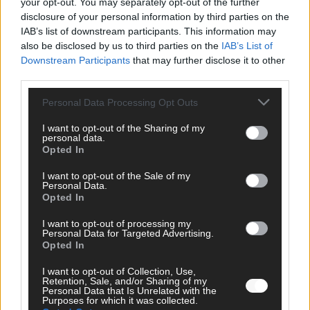
your opt-out. You may separately opt-out of the further
disclosure of your personal information by third parties on the
IAB’s list of downstream participants. This information may
also be disclosed by us to third parties on the
IAB’s List of
Downstream Participants
that may further disclose it to other
Monaco, Sallys Café, Westernbrauerei – der
third parties.
Europa-Park 2026 macht vieles neu
Personal Data Processing Opt Outs
Juni 2026
I want to opt-out of the Sharing of my
personal data.
Opted In
KOMMENTAR
I want to opt-out of the Sale of my
Personal Data.
Opted In
I want to opt-out of processing my
Personal Data for Targeted Advertising.
Opted In
I want to opt-out of Collection, Use,
Retention, Sale, and/or Sharing of my
Personal Data that Is Unrelated with the
Purposes for which it was collected.