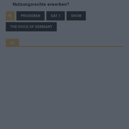
Nutzungsrechte erwerben?
PROSIEBEN
SAT.1
SHOW
THE VOICE OF GERMANY
AD