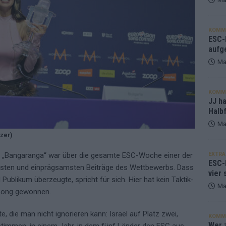
KOMM
ESC-F
aufg
Ma
KOMM
JJ h
Halbf
Ma
zer)
 „Bangaranga“ war über die gesamte ESC-Woche einer der
EXTRA
ESC-
hsten und einprägsamsten Beiträge des Wettbewerbs. Dass
vier 
 Publikum überzeugte, spricht für sich. Hier hat kein Taktik-
Ma
 Song gewonnen.
, die man nicht ignorieren kann: Israel auf Platz zwei,
KOMM
Wer z
stimmen, in einem Jahr, in dem fünf Länder den ESC aus