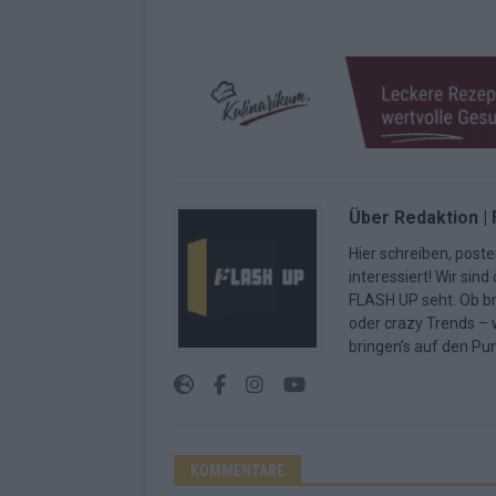
Über Redaktion |
Hier schreiben, poste
interessiert! Wir sin
FLASH UP seht. Ob b
oder crazy Trends – w
bringen’s auf den Pun
KOMMENTARE