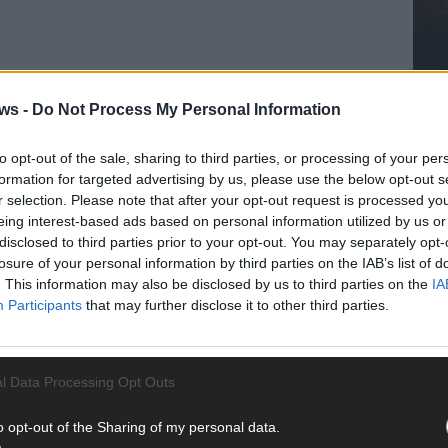
ws -
Do Not Process My Personal Information
WE
EN SIEGER
ESC 2026 ERGEBNIS
to opt-out of the sale, sharing to third parties, or processing of your per
D ESC PLATZ 6
ISRAEL ESC ZWEITER
formation for targeted advertising by us, please use the below opt-out s
r selection. Please note that after your opt-out request is processed y
eing interest-based ads based on personal information utilized by us or
disclosed to third parties prior to your opt-out. You may separately opt-
losure of your personal information by third parties on the IAB’s list of
. This information may also be disclosed by us to third parties on the
IA
Participants
that may further disclose it to other third parties.
l Data Processing Opt Outs
o opt-out of the Sharing of my personal data.
CH