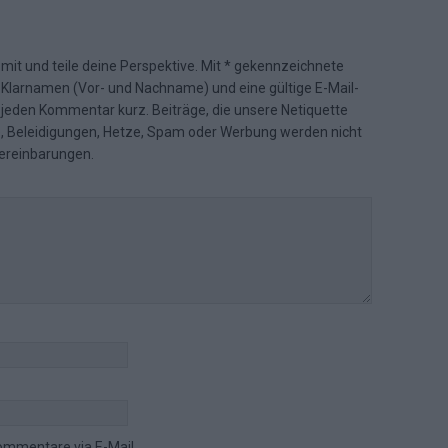
 mit und teile deine Perspektive. Mit * gekennzeichnete
n Klarnamen (Vor- und Nachname) und eine gültige E-Mail-
en jeden Kommentar kurz. Beiträge, die unsere
Netiquette
e, Beleidigungen, Hetze, Spam oder Werbung werden nicht
ereinbarungen
.
ommentare via E-Mail.