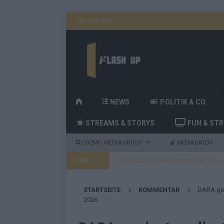
AUGUST 2026
H
NEWS
POLITIK & CO.
O
STREAMS & STORYS
FUN & ST
M
E
COZMO MEDIA GROUP
MEDIADATEN
FEED
[ Mai 2026 ]
DARA gewinnt den ESC – B
fast leer aus
EUROVISION
STARTSEITE
KOMMENTAR
DARA gew
[ Mai 2026 ]
JJ, Lordi, Verka Serduchk
2026
[ Mai 2026 ]
ESC-Finale heute Abend –