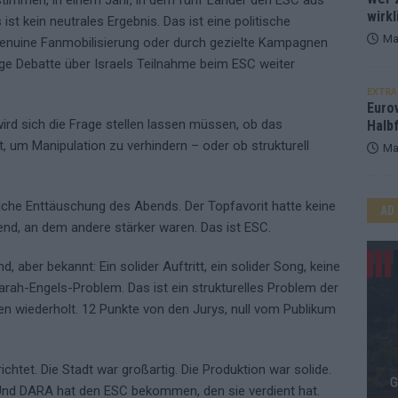
wirkl
ist kein neutrales Ergebnis. Das ist eine politische
Ma
genuine Fanmobilisierung oder durch gezielte Kampagnen
zige Debatte über Israels Teilnahme beim ESC weiter
EXTRA
Euro
wird sich die Frage stellen lassen müssen, ob das
Halbf
, um Manipulation zu verhindern – oder ob strukturell
Ma
tliche Enttäuschung des Abends. Der Topfavorit hatte keine
AD
end, an dem andere stärker waren. Das ist ESC.
, aber bekannt: Ein solider Auftritt, ein solider Song, keine
arah-Engels-Problem. Das ist ein strukturelles Problem der
en wiederholt. 12 Punkte von den Jurys, null vom Publikum
htet. Die Stadt war großartig. Die Produktion war solide.
Und DARA hat den ESC bekommen, den sie verdient hat.