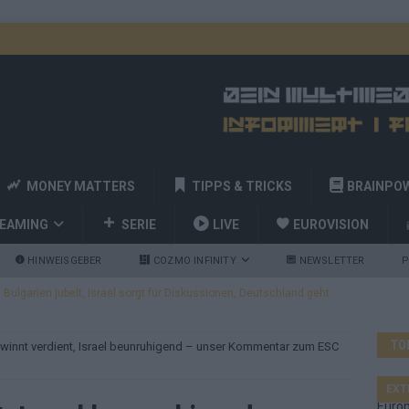
MONEY MATTERS
TIPPS & TRICKS
BRAINPO
REAMING
SERIE
LIVE
EUROVISION
HINWEISGEBER
COZMO INFINITY
NEWSLETTER
P
ulgarien jubelt, Israel sorgt für Diskussionen, Deutschland geht
TO
innt verdient, Israel beunruhigend – unser Kommentar zum ESC
a und Billy Joel – das ESC-Finale wird eine Party
EUROVISION
 Startreihenfolge steht, Deutschland singt als Zweites!
EXT