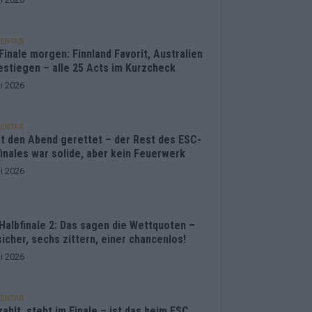
ENTAR
inale morgen: Finnland Favorit, Australien
estiegen – alle 25 Acts im Kurzcheck
i 2026
ENTAR
at den Abend gerettet – der Rest des ESC-
inales war solide, aber kein Feuerwerk
i 2026
Halbfinale 2: Das sagen die Wettquoten –
sicher, sechs zittern, einer chancenlos!
i 2026
ENTAR
ahlt, steht im Finale – ist das beim ESC