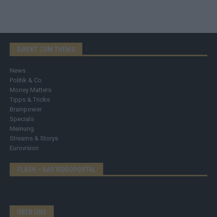
DIREKT ZUM THEMA
News
Politik & Co
Money Matters
Tipps & Tricks
Brainpower
Specials
Meinung
Streams & Storys
Eurovision
FLASH – DAS VIDEOPORTAL
ÜBER UNS