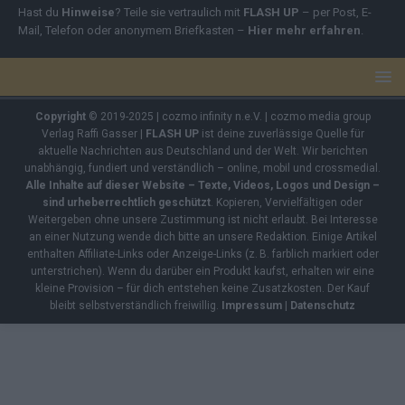
Hast du
Hinweise
? Teile sie vertraulich mit
FLASH UP
– per Post, E-
Mail, Telefon oder anonymem Briefkasten –
Hier mehr erfahren
.
Copyright
© 2019-2025 | cozmo infinity n.e.V. | cozmo media group
Verlag Raffi Gasser |
FLASH UP
ist deine zuverlässige Quelle für
aktuelle Nachrichten aus Deutschland und der Welt. Wir berichten
unabhängig, fundiert und verständlich – online, mobil und crossmedial.
Alle Inhalte auf dieser Website – Texte, Videos, Logos und Design –
sind urheberrechtlich geschützt
. Kopieren, Vervielfältigen oder
Weitergeben ohne unsere Zustimmung ist nicht erlaubt. Bei Interesse
an einer Nutzung wende dich bitte an unsere Redaktion. Einige Artikel
enthalten Affiliate-Links oder Anzeige-Links (z. B. farblich markiert oder
unterstrichen). Wenn du darüber ein Produkt kaufst, erhalten wir eine
kleine Provision – für dich entstehen keine Zusatzkosten. Der Kauf
bleibt selbstverständlich freiwillig.
Impressum
|
Datenschutz