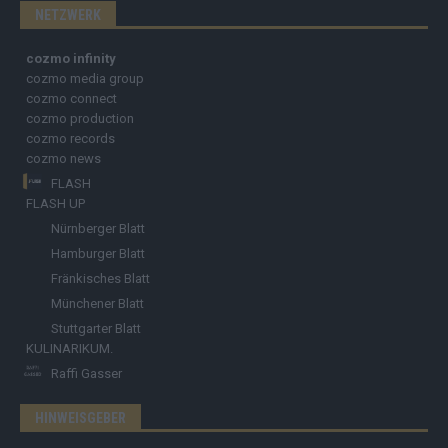
NETZWERK
cozmo infinity
cozmo media group
cozmo connect
cozmo production
cozmo records
cozmo news
FLASH
FLASH UP
Nürnberger Blatt
Hamburger Blatt
Fränkisches Blatt
Münchener Blatt
Stuttgarter Blatt
KULINARIKUM.
Raffi Gasser
HINWEISGEBER