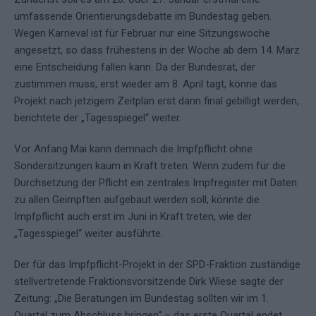
umfassende Orientierungsdebatte im Bundestag geben.
Wegen Karneval ist für Februar nur eine Sitzungswoche
angesetzt, so dass frühestens in der Woche ab dem 14. März
eine Entscheidung fallen kann. Da der Bundesrat, der
zustimmen muss, erst wieder am 8. April tagt, könne das
Projekt nach jetzigem Zeitplan erst dann final gebilligt werden,
berichtete der „Tagesspiegel“ weiter.
Vor Anfang Mai kann demnach die Impfpflicht ohne
Sondersitzungen kaum in Kraft treten. Wenn zudem für die
Durchsetzung der Pflicht ein zentrales Impfregister mit Daten
zu allen Geimpften aufgebaut werden soll, könnte die
Impfpflicht auch erst im Juni in Kraft treten, wie der
„Tagesspiegel“ weiter ausführte.
Der für das Impfpflicht-Projekt in der SPD-Fraktion zuständige
stellvertretende Fraktionsvorsitzende Dirk Wiese sagte der
Zeitung: „Die Beratungen im Bundestag sollten wir im 1.
Quartal zum Abschluss bringen“ – das erste Quartal endet