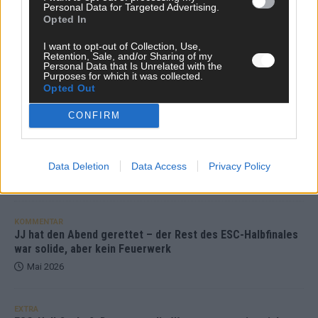
Personal Data for Targeted Advertising.
KOMMENTAR
Opted In
I want to opt-out of Collection, Use,
DARA gewinnt verdient, Israel beunruhigend –
Retention, Sale, and/or Sharing of my
Personal Data that Is Unrelated with the
unser Kommentar zum ESC 2026
Purposes for which it was collected.
Opted Out
Mai 2026
CONFIRM
KOMMENTAR
ESC-Finale morgen: Finnland Favorit, Australien
aufgestiegen – alle 25 Acts im Kurzcheck
Data Deletion
Data Access
Privacy Policy
Mai 2026
KOMMENTAR
JJ hat den Abend gerettet – der Rest des ESC-Halbfinales
war solide, aber kein Feuerwerk
Mai 2026
EXTRA