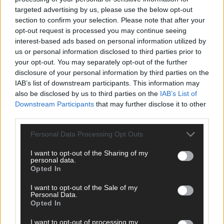
targeted advertising by us, please use the below opt-out
section to confirm your selection. Please note that after your
opt-out request is processed you may continue seeing
TOP STORIES
interest-based ads based on personal information utilized by
us or personal information disclosed to third parties prior to
EXTRA
your opt-out. You may separately opt-out of the further
disclosure of your personal information by third parties on the
IAB’s list of downstream participants. This information may
also be disclosed by us to third parties on the
IAB’s List of
Downstream Participants
that may further disclose it to other
third parties.
Personal Data Processing Opt Outs
I want to opt-out of the Sharing of my
personal data.
Opted In
Monaco, Sallys Café, Westernbrauerei – der
Europa-Park 2026 macht vieles neu
I want to opt-out of the Sale of my
Personal Data.
Opted In
Juni 2026
I want to opt-out of processing my