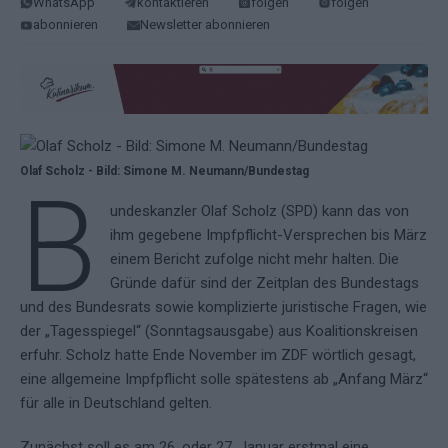
WhatsApp
kontaktieren
folgen
folgen
abonnieren
Newsletter abonnieren
Olaf Scholz - Bild: Simone M. Neumann/Bundestag
B
undeskanzler Olaf Scholz (SPD) kann das von
ihm gegebene Impfpflicht-Versprechen bis März
einem Bericht zufolge nicht mehr halten. Die
Gründe dafür sind der Zeitplan des Bundestags
und des Bundesrats sowie komplizierte juristische Fragen, wie
der „Tagesspiegel“ (Sonntagsausgabe) aus Koalitionskreisen
erfuhr. Scholz hatte Ende November im ZDF wörtlich gesagt,
eine allgemeine Impfpflicht solle spätestens ab „Anfang März“
für alle in Deutschland gelten.
Zunächst soll es am 26. oder 27. Januar erstmal eine