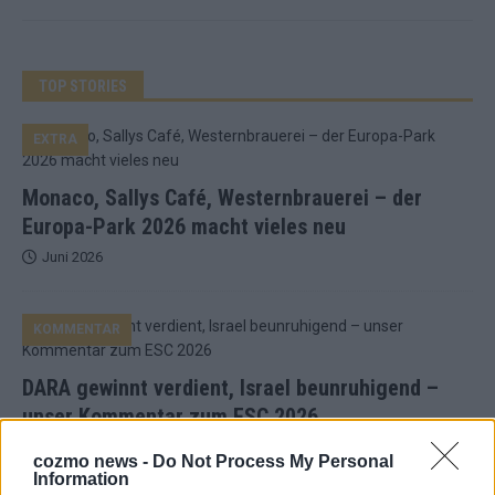
TOP STORIES
EXTRA
Monaco, Sallys Café, Westernbrauerei – der
Europa-Park 2026 macht vieles neu
Juni 2026
KOMMENTAR
DARA gewinnt verdient, Israel beunruhigend –
unser Kommentar zum ESC 2026
Mai 2026
cozmo news -
Do Not Process My Personal
Information