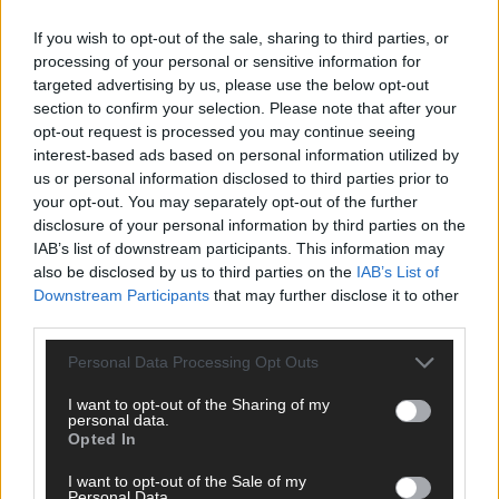
KOMMENTAR
ESC-Finale morgen: Finnland Favorit, Australien
If you wish to opt-out of the sale, sharing to third parties, or
aufgestiegen – alle 25 Acts im Kurzcheck
processing of your personal or sensitive information for
targeted advertising by us, please use the below opt-out
Mai 2026
section to confirm your selection. Please note that after your
opt-out request is processed you may continue seeing
interest-based ads based on personal information utilized by
KOMMENTAR
JJ hat den Abend gerettet – der Rest des ESC-Halbfinales
us or personal information disclosed to third parties prior to
war solide, aber kein Feuerwerk
your opt-out. You may separately opt-out of the further
disclosure of your personal information by third parties on the
Mai 2026
IAB’s list of downstream participants. This information may
also be disclosed by us to third parties on the
IAB’s List of
EXTRA
Downstream Participants
that may further disclose it to other
ESC-Halbfinale 2: Das sagen die Wettquoten – vier sicher,
third parties.
sechs zittern, einer chancenlos!
Personal Data Processing Opt Outs
Mai 2026
I want to opt-out of the Sharing of my
personal data.
KOMMENTAR
Opted In
Wer zahlt, steht im Finale – ist das beim ESC wirklich fair?
Mai 2026
I want to opt-out of the Sale of my
Personal Data.