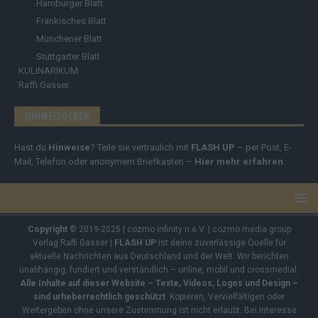
Hamburger Blatt
Fränkisches Blatt
Münchener Blatt
Stuttgarter Blatt
KULINARIKUM.
Raffi Gasser
HINWEISGEBER
Hast du
Hinweise
? Teile sie vertraulich mit
FLASH UP
– per Post, E-
Mail, Telefon oder anonymem Briefkasten –
Hier mehr erfahren
.
Copyright
© 2019-2025 | cozmo infinity n.e.V. | cozmo media group
Verlag Raffi Gasser |
FLASH UP
ist deine zuverlässige Quelle für
aktuelle Nachrichten aus Deutschland und der Welt. Wir berichten
unabhängig, fundiert und verständlich – online, mobil und crossmedial.
Alle Inhalte auf dieser Website – Texte, Videos, Logos und Design –
sind urheberrechtlich geschützt
. Kopieren, Vervielfältigen oder
Weitergeben ohne unsere Zustimmung ist nicht erlaubt. Bei Interesse