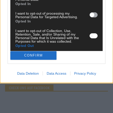
Opted In
EXTRA
I want to opt-out of processing my
Eurovision Song Contest 2026: Das erste Halbfinale – der
Personal Data for Targeted Advertising.
Abend in Bildern
Opted In
Mai 2026
I want to opt-out of Collection, Use,
Retention, Sale, and/or Sharing of my
Personal Data that Is Unrelated with the
Purposes for which it was collected.
AD
Opted Out
CONFIRM
WERBE BEI UNS!
Data Deletion
Data Access
Privacy Policy
CHECK UNS AUF FACEBOOK