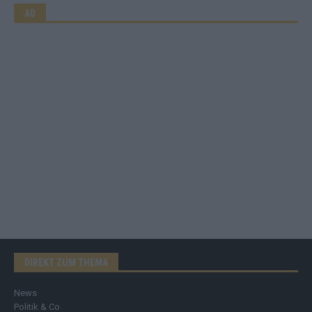
AD
DIREKT ZUM THEMA
News
Politik & Co