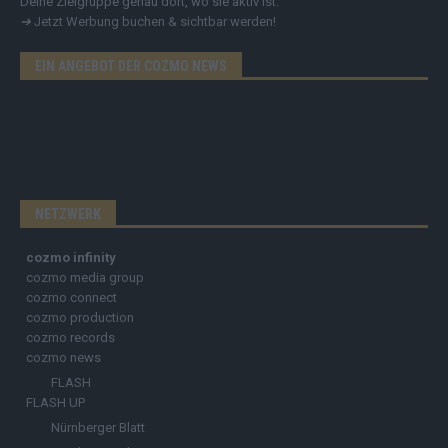
Deine Zielgruppe genau dort, wo sie aktiv ist.
➔
Jetzt Werbung buchen & sichtbar werden!
EIN ANGEBOT DER COZMO NEWS
NETZWERK
cozmo infinity
cozmo media group
cozmo connect
cozmo production
cozmo records
cozmo news
FLASH
FLASH UP
Nürnberger Blatt