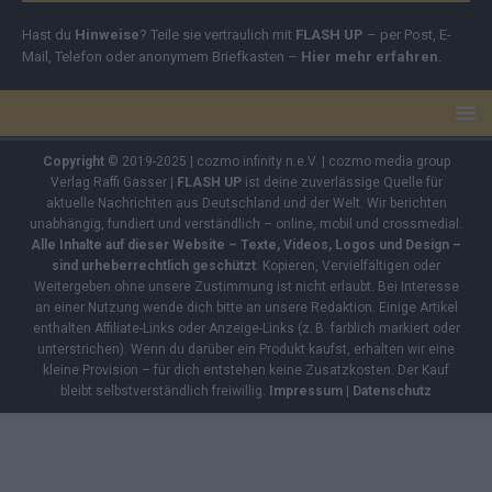
Hast du
Hinweise
? Teile sie vertraulich mit
FLASH UP
– per Post, E-
Mail, Telefon oder anonymem Briefkasten –
Hier mehr erfahren
.
Copyright
© 2019-2025 | cozmo infinity n.e.V. | cozmo media group
Verlag Raffi Gasser |
FLASH UP
ist deine zuverlässige Quelle für
aktuelle Nachrichten aus Deutschland und der Welt. Wir berichten
unabhängig, fundiert und verständlich – online, mobil und crossmedial.
Alle Inhalte auf dieser Website – Texte, Videos, Logos und Design –
sind urheberrechtlich geschützt
. Kopieren, Vervielfältigen oder
Weitergeben ohne unsere Zustimmung ist nicht erlaubt. Bei Interesse
an einer Nutzung wende dich bitte an unsere Redaktion. Einige Artikel
enthalten Affiliate-Links oder Anzeige-Links (z. B. farblich markiert oder
unterstrichen). Wenn du darüber ein Produkt kaufst, erhalten wir eine
kleine Provision – für dich entstehen keine Zusatzkosten. Der Kauf
bleibt selbstverständlich freiwillig.
Impressum
|
Datenschutz