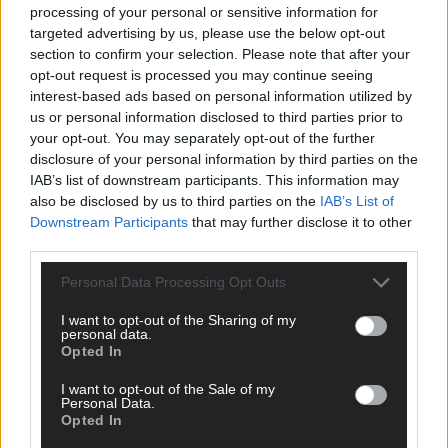
processing of your personal or sensitive information for
targeted advertising by us, please use the below opt-out
EXTRA
section to confirm your selection. Please note that after your
opt-out request is processed you may continue seeing
Monaco, Sallys Café, Westernbrauerei – der
interest-based ads based on personal information utilized by
Europa-Park 2026 macht vieles neu
us or personal information disclosed to third parties prior to
your opt-out. You may separately opt-out of the further
Juni 2026
disclosure of your personal information by third parties on the
IAB’s list of downstream participants. This information may
also be disclosed by us to third parties on the
IAB’s List of
KOMMENTAR
Downstream Participants
that may further disclose it to other
third parties.
DARA gewinnt verdient, Israel beunruhigend –
Personal Data Processing Opt Outs
unser Kommentar zum ESC 2026
Mai 2026
I want to opt-out of the Sharing of my
personal data.
Opted In
KOMMENTAR
I want to opt-out of the Sale of my
ESC-Finale morgen: Finnland Favorit, Australien
Personal Data.
aufgestiegen – alle 25 Acts im Kurzcheck
Opted In
Mai 2026