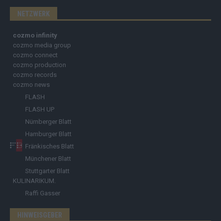
NETZWERK
cozmo infinity
cozmo media group
cozmo connect
cozmo production
cozmo records
cozmo news
FLASH
FLASH UP
Nürnberger Blatt
Hamburger Blatt
Fränkisches Blatt
Münchener Blatt
Stuttgarter Blatt
KULINARIKUM.
Raffi Gasser
HINWEISGEBER