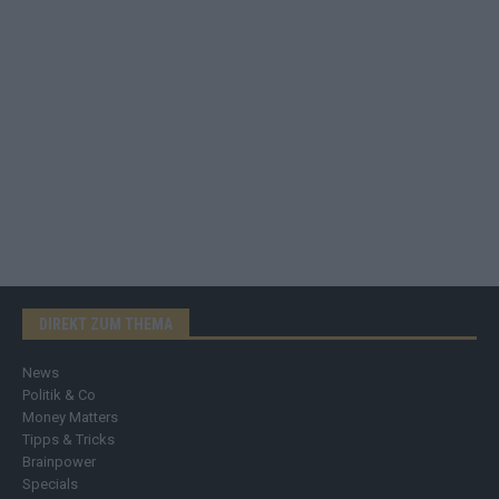
DIREKT ZUM THEMA
News
Politik & Co
Money Matters
Tipps & Tricks
Brainpower
Specials