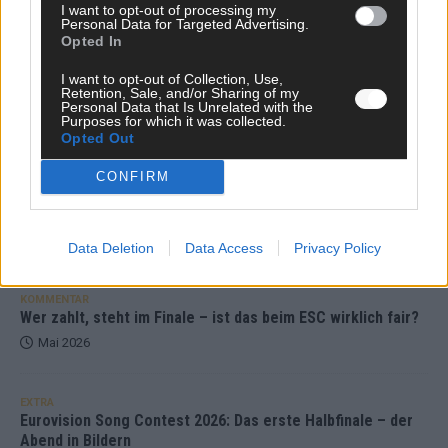
I want to opt-out of processing my
Personal Data for Targeted Advertising.
Opted In
KOMMENTAR
JJ hat den Abend gerettet – der Rest des ESC-Halbfinales
I want to opt-out of Collection, Use,
war solide, aber kein Feuerwerk
Retention, Sale, and/or Sharing of my
Personal Data that Is Unrelated with the
Mai 2026
Purposes for which it was collected.
Opted Out
CONFIRM
EXTRA
ESC-Halbfinale 2: Das sagen die Wettquoten – vier sicher,
sechs zittern, einer chancenlos!
Mai 2026
Data Deletion
Data Access
Privacy Policy
KOMMENTAR
Wer zahlt, steht im Finale – ist das beim ESC wirklich fair?
Mai 2026
EXTRA
Eurovision Song Contest 2026: Das erste Halbfinale – der
Abend in Bildern