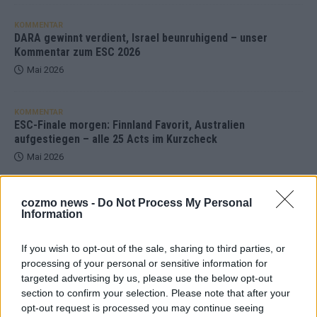
KOMMENTAR
DARA gewinnt verdient, Israel beunruhigend – unser
Kommentar zum ESC 2026
Mai 2026
KOMMENTAR
ESC-Finale morgen: Finnland Favorit, Australien
aufgestiegen – alle 25 Acts im Kurzcheck
Mai 2026
KOMMENTAR
cozmo news -
Do Not Process My Personal
JJ hat den Abend gerettet – der Rest des ESC-Halbfinales
Information
war solide, aber kein Feuerwerk
Mai 2026
If you wish to opt-out of the sale, sharing to third parties, or
processing of your personal or sensitive information for
targeted advertising by us, please use the below opt-out
AD
section to confirm your selection. Please note that after your
opt-out request is processed you may continue seeing