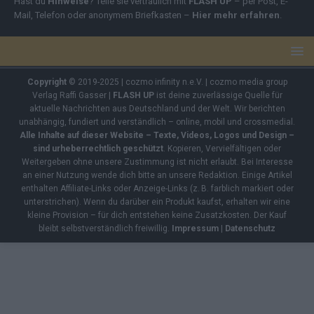
Hast du
Hinweise
? Teile sie vertraulich mit
FLASH UP
– per Post, E-
Mail, Telefon oder anonymem Briefkasten –
Hier mehr erfahren
.
Copyright
© 2019-2025 | cozmo infinity n.e.V. | cozmo media group
Verlag Raffi Gasser |
FLASH UP
ist deine zuverlässige Quelle für
aktuelle Nachrichten aus Deutschland und der Welt. Wir berichten
unabhängig, fundiert und verständlich – online, mobil und crossmedial.
Alle Inhalte auf dieser Website – Texte, Videos, Logos und Design –
sind urheberrechtlich geschützt
. Kopieren, Vervielfältigen oder
Weitergeben ohne unsere Zustimmung ist nicht erlaubt. Bei Interesse
an einer Nutzung wende dich bitte an unsere Redaktion. Einige Artikel
enthalten Affiliate-Links oder Anzeige-Links (z. B. farblich markiert oder
unterstrichen). Wenn du darüber ein Produkt kaufst, erhalten wir eine
kleine Provision – für dich entstehen keine Zusatzkosten. Der Kauf
bleibt selbstverständlich freiwillig.
Impressum
|
Datenschutz