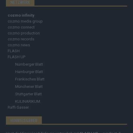
NETZWERK
cozmo infinity
cozmo media group
cozmo connect
cozmo production
cozmo records
cozmo news
FLASH
FLASH UP
Nürnberger Blatt
Hamburger Blatt
Fränkisches Blatt
Münchener Blatt
Stuttgarter Blatt
KULINARIKUM.
Raffi Gasser
HINWEISGEBER