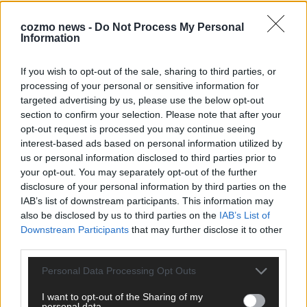
cozmo news -
Do Not Process My Personal
Information
If you wish to opt-out of the sale, sharing to third parties, or
processing of your personal or sensitive information for
Über Redaktion | FLASH UP
targeted advertising by us, please use the below opt-out
22529 Artikel
section to confirm your selection. Please note that after your
Hier schreiben, posten und kuratieren unsere Redakteur alles,
opt-out request is processed you may continue seeing
was euch wirklich interessiert! Wir sind das Team hinter den
interest-based ads based on personal information utilized by
News, Storys und Videos, die ihr auf FLASH UP seht. Ob
us or personal information disclosed to third parties prior to
brandheiße Nachrichten, coole Tipps, spannende Hintergründe
your opt-out. You may separately opt-out of the further
oder crazy Trends – wir checken alles für euch, filtern das
disclosure of your personal information by third parties on the
Wichtigste raus und bringen’s auf den Punkt.
IAB’s list of downstream participants. This information may
also be disclosed by us to third parties on the
IAB’s List of
Downstream Participants
that may further disclose it to other
third parties.
Personal Data Processing Opt Outs
TOP STORIES
I want to opt-out of the Sharing of my
personal data.