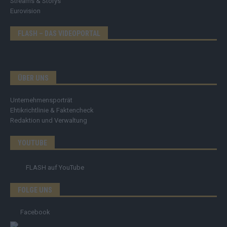
Streams & Storys
Eurovision
FLASH – DAS VIDEOPORTAL
ÜBER UNS
Unternehmensporträt
Ehtikrichtlinie & Faktencheck
Redaktion und Verwaltung
YOUTUBE
FLASH
auf YouTube
FOLGE UNS
Facebook