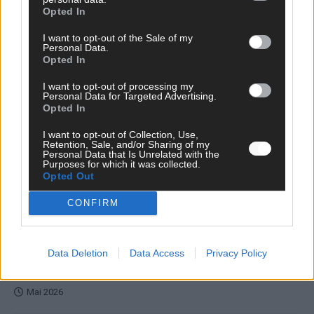
Opted In
EXTRA
I want to opt-out of the Sale of my
Monaco, Sallys Café, Westernbrauerei – der
Personal Data.
Opted In
Europa-Park 2026 macht vieles neu
Juni 2026
I want to opt-out of processing my
Personal Data for Targeted Advertising.
Opted In
KOMMENTAR
I want to opt-out of Collection, Use,
Retention, Sale, and/or Sharing of my
Personal Data that Is Unrelated with the
Purposes for which it was collected.
DARA gewinnt verdient, Israel beunruhigend –
Opted Out
unser Kommentar zum ESC 2026
CONFIRM
Mai 2026
KOMMENTAR
Data Deletion
Data Access
Privacy Policy
ESC-Finale morgen: Finnland Favorit, Australien
aufgestiegen – alle 25 Acts im Kurzcheck
Mai 2026