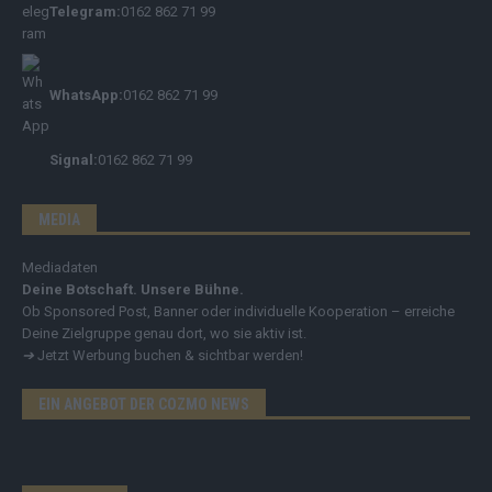
Telegram:
0162 862 71 99
WhatsApp:
0162 862 71 99
Signal:
0162 862 71 99
MEDIA
Mediadaten
Deine Botschaft. Unsere Bühne.
Ob Sponsored Post, Banner oder individuelle Kooperation – erreiche
Deine Zielgruppe genau dort, wo sie aktiv ist.
➔
Jetzt Werbung buchen & sichtbar werden!
EIN ANGEBOT DER COZMO NEWS