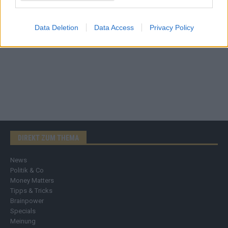
Data Deletion
Data Access
Privacy Policy
DIREKT ZUM THEMA
News
Politik & Co
Money Matters
Tipps & Tricks
Brainpower
Specials
Meinung