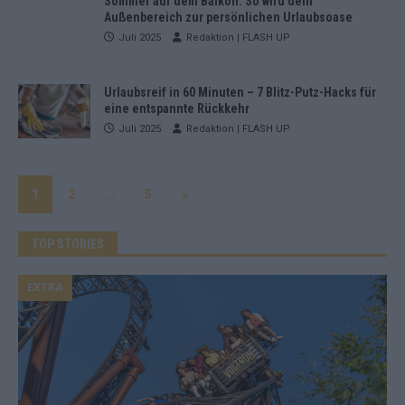
Sommer auf dem Balkon: So wird dein
Außenbereich zur persönlichen Urlaubsoase
Juli 2025
Redaktion | FLASH UP
Urlaubsreif in 60 Minuten – 7 Blitz-Putz-Hacks für
eine entspannte Rückkehr
Juli 2025
Redaktion | FLASH UP
1
2
…
5
»
TOP STORIES
EXTRA