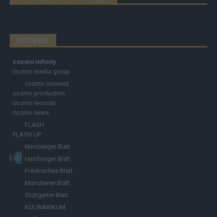
NETZWERK
cozmo infinity
cozmo media group
cozmo connect
cozmo production
cozmo records
cozmo news
FLASH
FLASH UP
Nürnberger Blatt
Hamburger Blatt
Fränkisches Blatt
Münchener Blatt
Stuttgarter Blatt
KULINARIKUM.