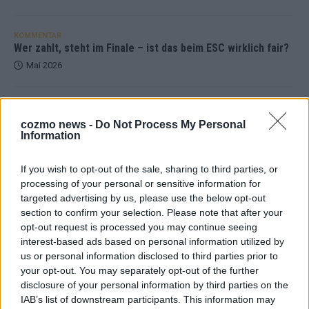
KOMMENTAR
Wer zahlt, steht im Finale – ist das beim ESC wirklich fair?
Mai 2026
EXTRA
Eurovision Song Contest 2026: Das erste Halbfinale – der
cozmo news -
Do Not Process My Personal
Abend in Bildern
Information
Mai 2026
If you wish to opt-out of the sale, sharing to third parties, or
processing of your personal or sensitive information for
AD
targeted advertising by us, please use the below opt-out
section to confirm your selection. Please note that after your
opt-out request is processed you may continue seeing
interest-based ads based on personal information utilized by
us or personal information disclosed to third parties prior to
your opt-out. You may separately opt-out of the further
disclosure of your personal information by third parties on the
IAB’s list of downstream participants. This information may