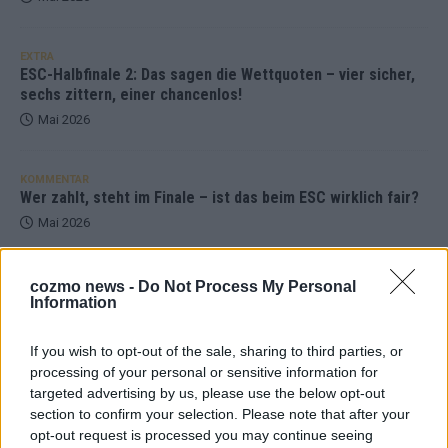
EXTRA
ESC-Halbfinale 2: Das sagen die Wettquoten – vier sicher,
sechs zittern, einer chancenlos!
Mai 2026
KOMMENTAR
Wer zahlt, steht im Finale – ist das beim ESC wirklich fair?
Mai 2026
EXTRA
cozmo news -
Do Not Process My Personal
Eurovision Song Contest 2026: Das erste Halbfinale – der
Information
Abend in Bildern
Mai 2026
If you wish to opt-out of the sale, sharing to third parties, or
processing of your personal or sensitive information for
targeted advertising by us, please use the below opt-out
AD
section to confirm your selection. Please note that after your
opt-out request is processed you may continue seeing