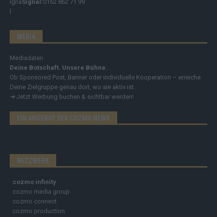
Signal:
0162 862 71 99
MEDIA
Mediadaten
Deine Botschaft. Unsere Bühne.
Ob Sponsored Post, Banner oder individuelle Kooperation – erreiche
Deine Zielgruppe genau dort, wo sie aktiv ist.
➔
Jetzt Werbung buchen & sichtbar werden!
EIN ANGEBOT DER COZMO NEWS
NETZWERK
cozmo infinity
cozmo media group
cozmo connect
cozmo production