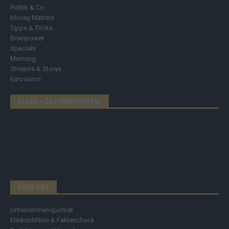
Politik & Co
Money Matters
Tipps & Tricks
Brainpower
Specials
Meinung
Streams & Storys
Eurovision
FLASH – DAS VIDEOPORTAL
ÜBER UNS
Unternehmensporträt
Ehtikrichtlinie & Faktencheck