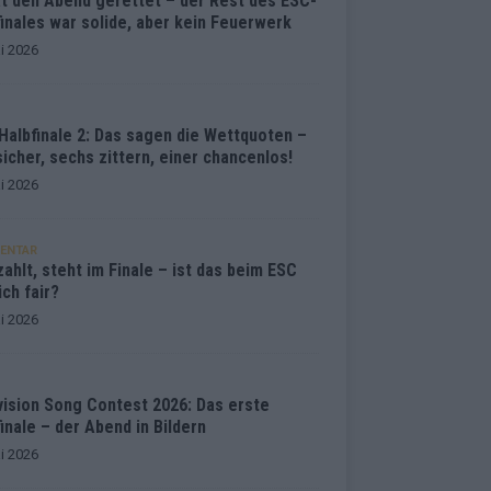
at den Abend gerettet – der Rest des ESC-
inales war solide, aber kein Feuerwerk
i 2026
Halbfinale 2: Das sagen die Wettquoten –
sicher, sechs zittern, einer chancenlos!
i 2026
ENTAR
ahlt, steht im Finale – ist das beim ESC
ich fair?
i 2026
vision Song Contest 2026: Das erste
inale – der Abend in Bildern
i 2026