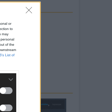
sonal or
ection to
ou may
 personal
out of the
 downstream
B’s List of
RBE BEI UNS!