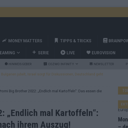
MONEY MATTERS
TIPPS & TRICKS
BRAINPO
REAMING
SERIE
LIVE
EUROVISION
HINWEISGEBER
COZMO INFINITY
NEWSLETTER
P
ulgarien jubelt, Israel sorgt für Diskussionen, Deutschland geht
TO
Promi Big Brother 2022: „Endlich mal Kartoffeln“: Das essen die
a und Billy Joel – das ESC-Finale wird eine Party
EUROVISION
 Startreihenfolge steht, Deutschland singt als Zweites!
EXT
: „Endlich mal Kartoffeln“:
Mona
nach ihrem Auszug!
and Favorit, Australien aufgestiegen – alle 25 Acts im Kurzcheck
– de