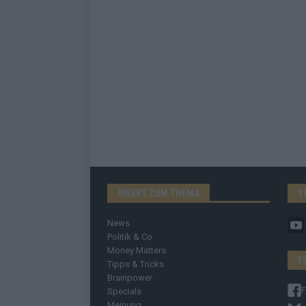
DIREKT ZUM THEMA
Y
News
Politik & Co
Money Matters
F
Tipps & Tricks
Brainpower
Specials
Meinung