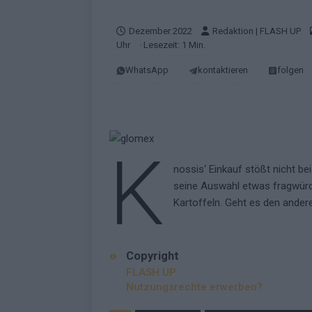
KOMMENTAR
Dezember 2022
Redaktion | FLASH UP
[ Mai 2026 ]
„Douze Points“ – wie ei
Uhr
· Lesezeit: 1 Min.
EUROVISION
WhatsApp
kontaktieren
folgen
[ Mai 2026 ]
Das ESC-Finale ist kompl
[ Mai 2026 ]
JJ hat den Abend gerette
KOMMENTAR
K
[ Mai 2026 ]
ESC-Halbfinale 2: Das sa
nossis‘ Einkauf stößt nicht b
EXTRA
seine Auswahl etwas fragwürdi
[ Juni 2026 ]
Monaco, Sallys Café, W
Kartoffeln. Geht es den ander
[ Mai 2026 ]
DARA gewinnt verdient,
KOMMENTAR
Copyright
FLASH UP
Nutzungsrechte erwerben?