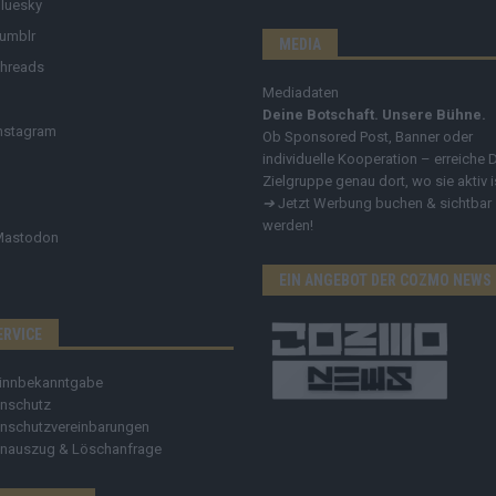
luesky
umblr
MEDIA
hreads
Mediadaten
Deine Botschaft. Unsere Bühne.
nstagram
Ob Sponsored Post, Banner oder
individuelle Kooperation – erreiche 
Zielgruppe genau dort, wo sie aktiv i
➔
Jetzt Werbung buchen & sichtbar
werden!
Mastodon
EIN ANGEBOT DER COZMO NEWS
ERVICE
innbekanntgabe
nschutz
nschutzvereinbarungen
nauszug & Löschanfrage