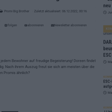
neu
Promi Big Brother
· Zuletzt aktualisiert: 06.12.2022, 00:16
Ju
ne Zahl zur Ikone wurde: 70 Jahre ESC-Wertungsgeschichte!
folgen
abonnieren
Newsletter abonnieren
KO
ett – 26 Länder wollen den Sieg in Wien
EUROVISION
t – der Rest des ESC-Halbfinales war solide, aber kein Feuerwerk
DARA
beu
ESC
gen die Wettquoten – vier sicher, sechs zittern, einer chancenlos!
ei jedem Bewohner auf freudige Begeisterung! Doreen findet
Ma
g. Nach ihrem Auszug freut sie sich am meisten über die
esternbrauerei – der Europa-Park 2026 macht vieles neu
EXTRA
en Promis ähnlich?
KOMM
 Israel beunruhigend – unser Kommentar zum ESC 2026
ESC-F
aufg
Ma
KOMM