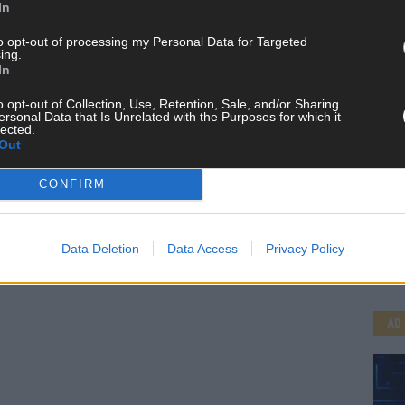
In
n und kuratieren unsere Redakteur alles, was euch wirklich
to opt-out of processing my Personal Data for Targeted
d das Team hinter den News, Storys und Videos, die ihr auf
ing.
randheiße Nachrichten, coole Tipps, spannende Hintergründe
In
ir checken alles für euch, filtern das Wichtigste raus und
kt.
o opt-out of Collection, Use, Retention, Sale, and/or Sharing
ersonal Data that Is Unrelated with the Purposes for which it
lected.
Out
CONFIRM
CH
Data Deletion
Data Access
Privacy Policy
AD