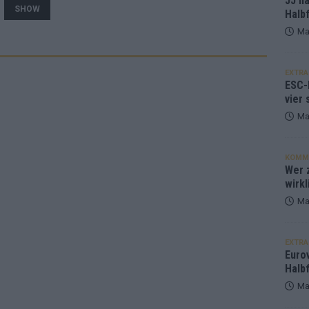
JJ h
SHOW
Halbf
Ma
EXTRA
ESC-
vier 
Ma
KOMM
Wer z
wirkl
Ma
EXTRA
Euro
Halbf
Ma