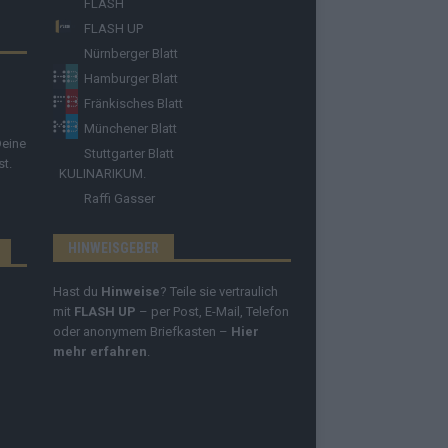
FLASH
FLASH UP
Nürnberger Blatt
Hamburger Blatt
Fränkisches Blatt
Münchener Blatt
Deine
Stuttgarter Blatt
st.
KULINARIKUM.
Raffi Gasser
HINWEISGEBER
Hast du
Hinweise
? Teile sie vertraulich
mit
FLASH UP
– per Post, E-Mail, Telefon
oder anonymem Briefkasten –
Hier
mehr erfahren
.