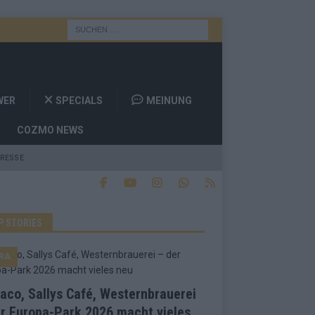
WER
SPECIALS
MEINUNG
COZMO NEWS
RESSE
P STORIES
RA
co, Sallys Café, Westernbrauerei
r Europa-Park 2026 macht vieles