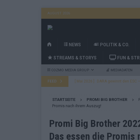
AUGUST 2026
H
NEWS
POLITIK & CO.
O
STREAMS & STORYS
FUN & ST
M
E
COZMO MEDIA GROUP
MEDIADATEN
FEED
[ Mai 2026 ]
DARA gewinnt den ESC – B
fast leer aus
EUROVISION
STARTSEITE
PROMI BIG BROTHER
[ Mai 2026 ]
JJ, Lordi, Verka Serduchk
Promis nach ihrem Auszug!
[ Mai 2026 ]
ESC-Finale heute Abend –
Promi Big Brother 2022
EUROVISION
Das essen die Promis 
[ Mai 2026 ]
ESC-Finale morgen: Finnl