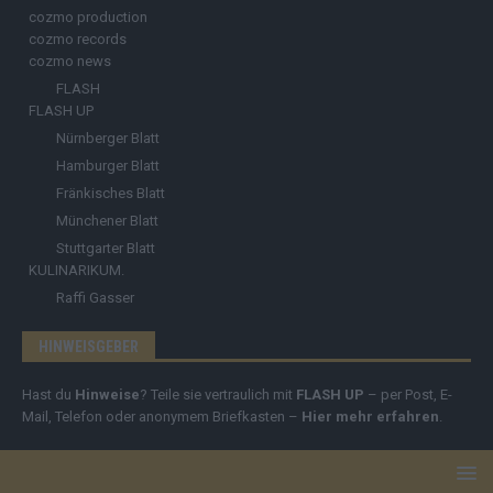
cozmo production
cozmo records
cozmo news
FLASH
FLASH UP
Nürnberger Blatt
Hamburger Blatt
Fränkisches Blatt
Münchener Blatt
Stuttgarter Blatt
KULINARIKUM.
Raffi Gasser
HINWEISGEBER
Hast du
Hinweise
? Teile sie vertraulich mit
FLASH UP
– per Post, E-
Mail, Telefon oder anonymem Briefkasten –
Hier mehr erfahren
.