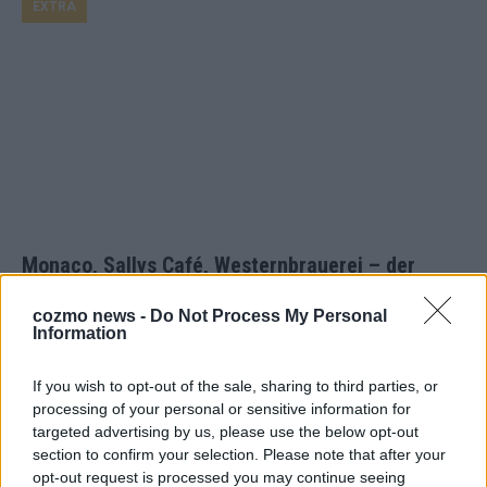
EXTRA
Monaco, Sallys Café, Westernbrauerei – der
Europa-Park 2026 macht vieles neu
cozmo news -
Do Not Process My Personal
Juni 2026
Information
If you wish to opt-out of the sale, sharing to third parties, or
KOMMENTAR
processing of your personal or sensitive information for
targeted advertising by us, please use the below opt-out
DARA gewinnt verdient, Israel beunruhigend –
section to confirm your selection. Please note that after your
unser Kommentar zum ESC 2026
opt-out request is processed you may continue seeing