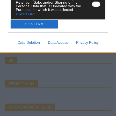
KOMMENTAR
Retention, Sale, and/or Sharing of my
Wer zahlt, steht im Finale – ist das beim ESC wirklich fair?
Personal Data that Is Unrelated with the
Purposes for which it was collected.
Mai 2026
Opted Out
CONFIRM
EXTRA
Eurovision Song Contest 2026: Das erste Halbfinale – der
Abend in Bildern
Data Deletion
Data Access
Privacy Policy
Mai 2026
AD
WERBE BEI UNS!
CHECK UNS AUF FACEBOOK