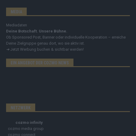
MEDIA
Mediadaten
Deine Botschaft. Unsere Bühne.
Ob Sponsored Post, Banner oder individuelle Kooperation – erreiche
Deine Zielgruppe genau dort, wo sie aktiv ist.
➔
Jetzt Werbung buchen & sichtbar werden!
EIN ANGEBOT DER COZMO NEWS
NETZWERK
cozmo infinity
cozmo media group
cozmo connect