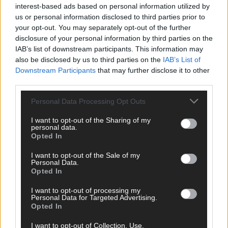
interest-based ads based on personal information utilized by
Mai 2026
us or personal information disclosed to third parties prior to
your opt-out. You may separately opt-out of the further
disclosure of your personal information by third parties on the
KOMMENTAR
IAB’s list of downstream participants. This information may
ESC-Finale morgen: Finnland Favorit, Australien
also be disclosed by us to third parties on the
IAB’s List of
aufgestiegen – alle 25 Acts im Kurzcheck
Downstream Participants
that may further disclose it to other
Mai 2026
third parties.
Personal Data Processing Opt Outs
KOMMENTAR
JJ hat den Abend gerettet – der Rest des ESC-Halbfinales
I want to opt-out of the Sharing of my
war solide, aber kein Feuerwerk
personal data.
Opted In
Mai 2026
I want to opt-out of the Sale of my
Personal Data.
EXTRA
Opted In
ESC-Halbfinale 2: Das sagen die Wettquoten – vier sicher,
sechs zittern, einer chancenlos!
I want to opt-out of processing my
Personal Data for Targeted Advertising.
Mai 2026
Opted In
I want to opt-out of Collection, Use,