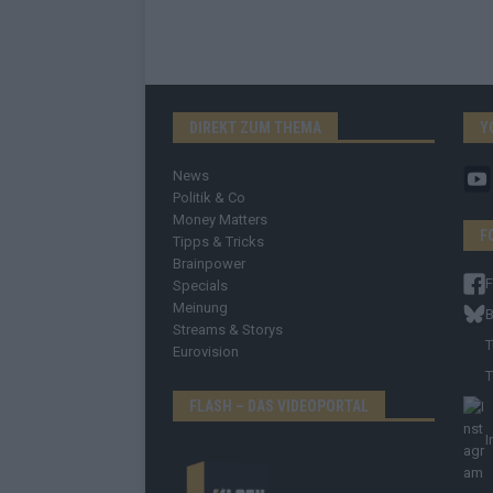
DIREKT ZUM THEMA
Y
News
Politik & Co
Money Matters
F
Tipps & Tricks
Brainpower
Specials
Meinung
B
Streams & Storys
T
Eurovision
T
FLASH – DAS VIDEOPORTAL
I