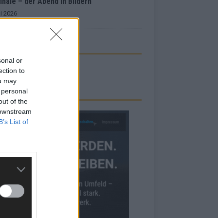
inale – der Abend in Bildern
i 2026
sonal or
ection to
ou may
 personal
RBE BEI UNS!
out of the
 downstream
B’s List of