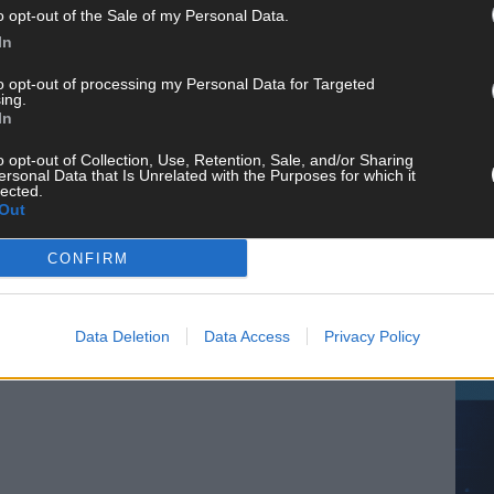
o opt-out of the Sale of my Personal Data.
In
 FLASH UP
22529 Artikel
CH
to opt-out of processing my Personal Data for Targeted
ing.
n und kuratieren unsere Redakteur alles, was euch wirklich
In
d das Team hinter den News, Storys und Videos, die ihr auf
randheiße Nachrichten, coole Tipps, spannende Hintergründe
o opt-out of Collection, Use, Retention, Sale, and/or Sharing
ir checken alles für euch, filtern das Wichtigste raus und
ersonal Data that Is Unrelated with the Purposes for which it
lected.
kt.
Out
AD
CONFIRM
Data Deletion
Data Access
Privacy Policy