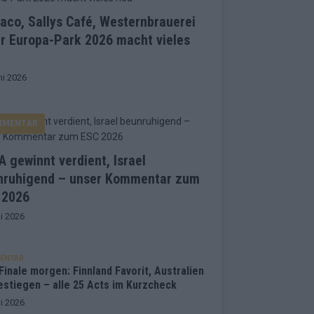
co, Sallys Café, Westernbrauerei
r Europa-Park 2026 macht vieles
ni 2026
MMENTAR
 gewinnt verdient, Israel
nruhigend – unser Kommentar zum
 2026
i 2026
ENTAR
inale morgen: Finnland Favorit, Australien
estiegen – alle 25 Acts im Kurzcheck
i 2026