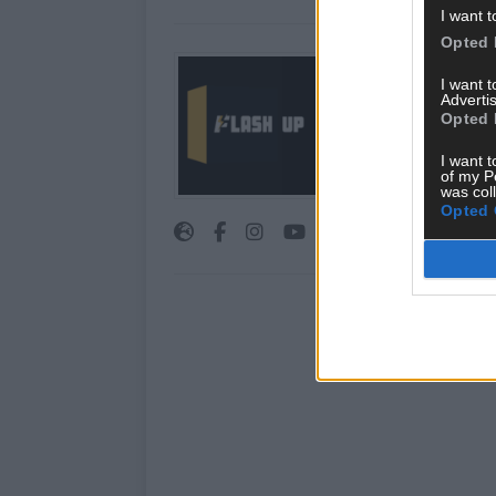
I want t
Opted 
Über Redaktion |
I want 
Advertis
Hier schreiben, poste
Opted 
interessiert! Wir sin
FLASH UP seht. Ob b
I want t
oder crazy Trends – w
of my P
was col
bringen’s auf den Pun
Opted 