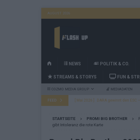
AUGUST 2026
H
NEWS
POLITIK & CO.
O
STREAMS & STORYS
FUN & ST
M
E
COZMO MEDIA GROUP
MEDIADATEN
FEED
[ Mai 2026 ]
DARA gewinnt den ESC – B
fast leer aus
EUROVISION
STARTSEITE
PROMI BIG BROTHER
[ Mai 2026 ]
JJ, Lordi, Verka Serduchk
gibt Intoleranz die rote Karte
[ Mai 2026 ]
ESC-Finale heute Abend –