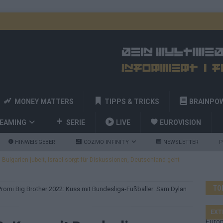
MONEY MATTERS
TIPPS & TRICKS
BRAINPO
REAMING
SERIE
LIVE
EUROVISION
HINWEISGEBER
COZMO INFINITY
NEWSLETTER
P
ulgarien jubelt, Israel sorgt für Diskussionen, Deutschland geht
TO
Promi Big Brother 2022: Kuss mit Bundesliga-Fußballer: Sam Dylan
a und Billy Joel – das ESC-Finale wird eine Party
EUROVISION
 Startreihenfolge steht, Deutschland singt als Zweites!
EXT