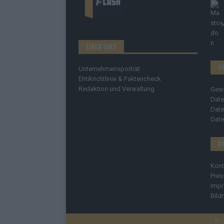
ÜBER UNS
S
Unternehmensporträt
Ehtikrichtlinie & Faktencheck
Redaktion und Verwaltung
Gew
Date
Date
Date
R
Kont
Pres
Imp
Bild
C