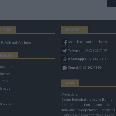
OUTUBE
MESSENGER
Schreib uns auf Facebook
FLASH
auf YouTube
Telegram:
0162 862 71 99
OLGE UNS
WhatsApp:
0162 862 71 99
Facebook
Signal:
0162 862 71 99
luesky
umblr
MEDIA
hreads
Mediadaten
Deine Botschaft. Unsere Bühne.
nstagram
Ob Sponsored Post, Banner oder
individuelle Kooperation – erreiche 
Zielgruppe genau dort, wo sie aktiv i