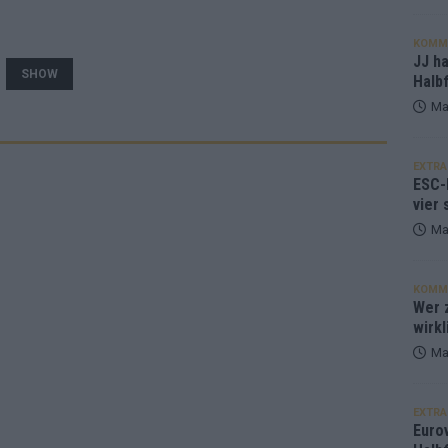
KOMM
JJ h
SHOW
Halbf
Ma
EXTRA
ESC-
vier 
Ma
KOMM
Wer z
wirkl
Ma
EXTRA
Euro