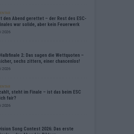
ENTAR
at den Abend gerettet – der Rest des ESC-
inales war solide, aber kein Feuerwerk
i 2026
Halbfinale 2: Das sagen die Wettquoten –
sicher, sechs zittern, einer chancenlos!
i 2026
ENTAR
ahlt, steht im Finale – ist das beim ESC
ich fair?
i 2026
vision Song Contest 2026: Das erste