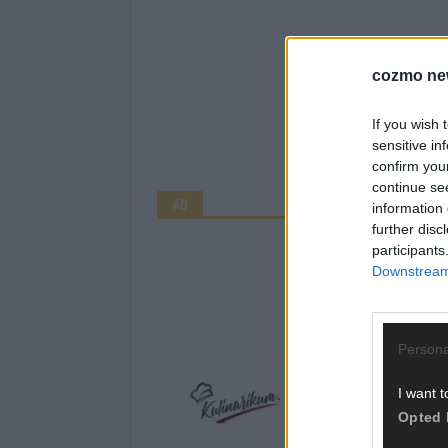
cozmo ne
If you wish 
sensitive in
confirm you
continue se
AD
information 
further disc
participants
Downstream 
Persona
I want t
Opted 