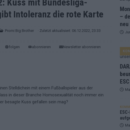
2: Kuss mit Bundesliga-
Mona
ibt Intoleranz die rote Karte
and Favorit, Australien aufgestiegen – alle 25 Acts im Kurzcheck
– de
neu
Promi Big Brother
· Zuletzt aktualisiert: 06.12.2022, 23:33
Ju
ne Zahl zur Ikone wurde: 70 Jahre ESC-Wertungsgeschichte!
folgen
abonnieren
Newsletter abonnieren
KO
ett – 26 Länder wollen den Sieg in Wien
EUROVISION
t – der Rest des ESC-Halbfinales war solide, aber kein Feuerwerk
DARA
beu
ESC
gen die Wettquoten – vier sicher, sechs zittern, einer chancenlos!
nen Stelldichein mit einem Fußballspieler aus der
Ma
 dass in dieser Branche Homosexualität noch immer ein
esternbrauerei – der Europa-Park 2026 macht vieles neu
EXTRA
er besagte Kuss gefallen sein mag?
KOMM
 Israel beunruhigend – unser Kommentar zum ESC 2026
ESC-F
aufg
Ma