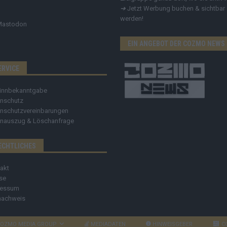
➔
Jetzt Werbung buchen & sichtbar
werden!
Mastodon
EIN ANGEBOT DER COZMO NEWS
ERVICE
innbekanntgabe
nschutz
nschutzvereinbarungen
nauszug & Löschanfrage
ECHTLICHES
akt
se
ressum
nachweis
OZMO MEDIA GROUP
MEDIADATEN
HINWEISGEBER
C