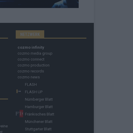
NETZWERK
cozmo infinity
cozmo media group
cozmo connect
cozmo production
cozmo records
cozmo news
FLASH
FLASH UP
Nürnberger Blatt
Hamburger Blatt
Fränkisches Blatt
Münchener Blatt
Deine
Stuttgarter Blatt
st.