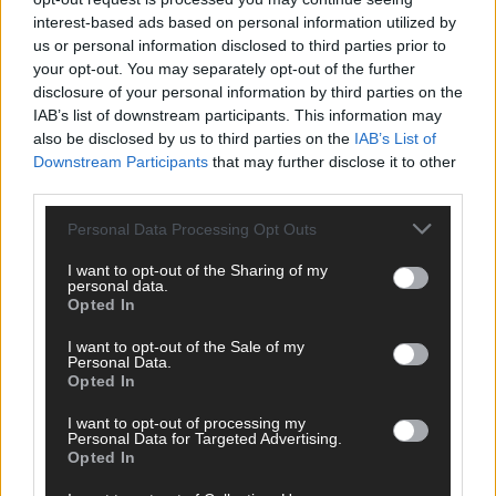
interest-based ads based on personal information utilized by
EXTRA
us or personal information disclosed to third parties prior to
ESC-Halbfinale 2: Das sagen die Wettquoten – vier sicher,
sechs zittern, einer chancenlos!
your opt-out. You may separately opt-out of the further
disclosure of your personal information by third parties on the
Mai 2026
IAB’s list of downstream participants. This information may
also be disclosed by us to third parties on the
IAB’s List of
Downstream Participants
that may further disclose it to other
KOMMENTAR
Wer zahlt, steht im Finale – ist das beim ESC wirklich fair?
third parties.
Mai 2026
Personal Data Processing Opt Outs
I want to opt-out of the Sharing of my
EXTRA
personal data.
Eurovision Song Contest 2026: Das erste Halbfinale – der
Opted In
Abend in Bildern
I want to opt-out of the Sale of my
Mai 2026
Personal Data.
Opted In
AD
I want to opt-out of processing my
Personal Data for Targeted Advertising.
Opted In