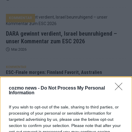
KOMMENTAR
DARA gewinnt verdient, Israel beunruhigend –
unser Kommentar zum ESC 2026
Mai 2026
KOMMENTAR
ESC-Finale morgen: Finnland Favorit, Australien
aufgestiegen – alle 25 Acts im Kurzcheck
Mai 2026
cozmo news -
Do Not Process My Personal
Information
KOMMENTAR
If you wish to opt-out of the sale, sharing to third parties, or
JJ hat den Abend gerettet – der Rest des ESC-Halbfinales
processing of your personal or sensitive information for
war solide, aber kein Feuerwerk
targeted advertising by us, please use the below opt-out
Mai 2026
section to confirm your selection. Please note that after your
opt-out request is processed you may continue seeing