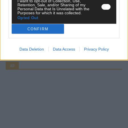
I want to opt-out of Collection, Use,
Retention, Sale, and/or Sharing of my
WERBE BEI UNS!
Personal Data that Is Unrelated with the
Purposes for which it was collected.
Opted Out
CONFIRM
CHECK UNS AUF FACEBOOK
Data Deletion
Data Access
Privacy Policy
AD