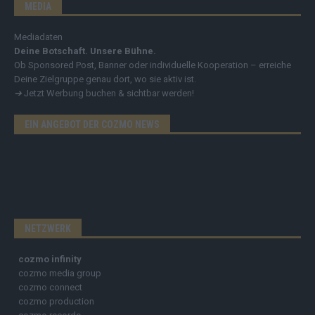
MEDIA
Mediadaten
Deine Botschaft. Unsere Bühne.
Ob Sponsored Post, Banner oder individuelle Kooperation – erreiche
Deine Zielgruppe genau dort, wo sie aktiv ist.
➔
Jetzt Werbung buchen & sichtbar werden!
EIN ANGEBOT DER COZMO NEWS
NETZWERK
cozmo infinity
cozmo media group
cozmo connect
cozmo production