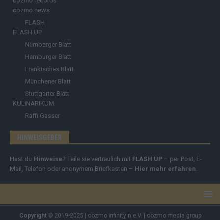
cozmo records
cozmo news
FLASH
FLASH UP
Nürnberger Blatt
Hamburger Blatt
Fränkisches Blatt
Münchener Blatt
Stuttgarter Blatt
KULINARIKUM.
Raffi Gasser
HINWEISGEBER
Hast du
Hinweise
? Teile sie vertraulich mit
FLASH UP
– per Post, E-
Mail, Telefon oder anonymem Briefkasten –
Hier mehr erfahren
.
Copyright
© 2019-2025 | cozmo infinity n.e.V. | cozmo media group