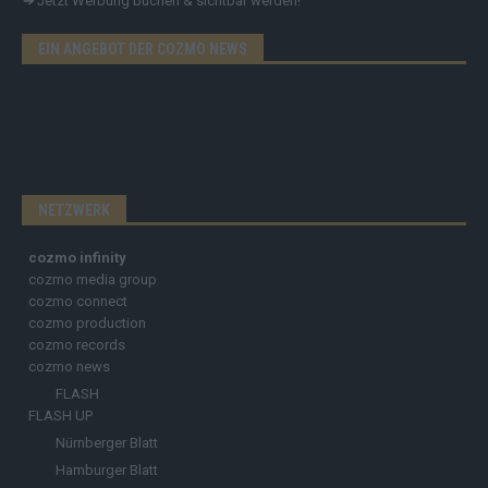
➔
Jetzt Werbung buchen & sichtbar werden!
EIN ANGEBOT DER COZMO NEWS
NETZWERK
cozmo infinity
cozmo media group
cozmo connect
cozmo production
cozmo records
cozmo news
FLASH
FLASH UP
Nürnberger Blatt
Hamburger Blatt