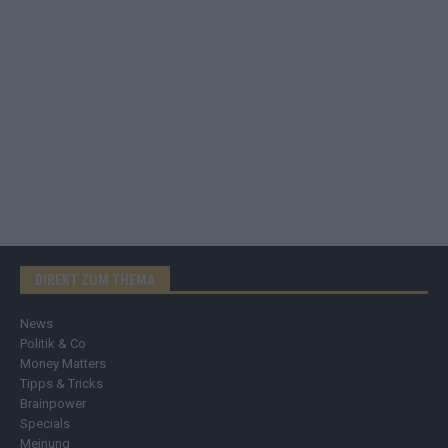
DIREKT ZUM THEMA
News
Politik & Co
Money Matters
Tipps & Tricks
Brainpower
Specials
Meinung