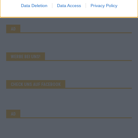
Abend in Bildern
Data Deletion
Data Access
Privacy Policy
Mai 2026
AD
WERBE BEI UNS!
CHECK UNS AUF FACEBOOK
AD