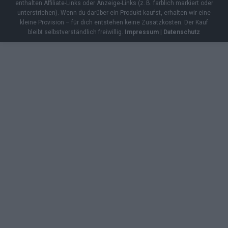
enthalten Affiliate-Links oder Anzeige-Links (z. B. farblich markiert oder
unterstrichen). Wenn du darüber ein Produkt kaufst, erhalten wir eine
kleine Provision – für dich entstehen keine Zusatzkosten. Der Kauf
bleibt selbstverständlich freiwillig.
Impressum
|
Datenschutz