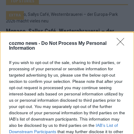
TOP STORIES
EXTRA
Monaco, Sallys Café, Westernbrauerei – der
Europa-Park 2026 macht vieles neu
cozmo news -
Do Not Process My Personal
Juni 2026
Information
If you wish to opt-out of the sale, sharing to third parties, or
KOMMENTAR
processing of your personal or sensitive information for
targeted advertising by us, please use the below opt-out
DARA gewinnt verdient, Israel beunruhigend –
section to confirm your selection. Please note that after your
opt-out request is processed you may continue seeing
unser Kommentar zum ESC 2026
interest-based ads based on personal information utilized by
Mai 2026
us or personal information disclosed to third parties prior to
your opt-out. You may separately opt-out of the further
disclosure of your personal information by third parties on the
KOMMENTAR
IAB’s list of downstream participants. This information may
ESC-Finale morgen: Finnland Favorit, Australien
also be disclosed by us to third parties on the
IAB’s List of
aufgestiegen – alle 25 Acts im Kurzcheck
Downstream Participants
that may further disclose it to other