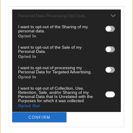
Mai 2026
third parties.
Personal Data Processing Opt Outs
KOMMENTAR
JJ hat den Abend gerettet – der Rest des ESC-Halbfinales
I want to opt-out of the Sharing of my
war solide, aber kein Feuerwerk
personal data.
Opted In
Mai 2026
I want to opt-out of the Sale of my
Personal Data.
EXTRA
Opted In
ESC-Halbfinale 2: Das sagen die Wettquoten – vier sicher,
sechs zittern, einer chancenlos!
I want to opt-out of processing my
Personal Data for Targeted Advertising.
Mai 2026
Opted In
I want to opt-out of Collection, Use,
Retention, Sale, and/or Sharing of my
KOMMENTAR
Personal Data that Is Unrelated with the
Wer zahlt, steht im Finale – ist das beim ESC wirklich fair?
Purposes for which it was collected.
Mai 2026
Opted Out
CONFIRM
EXTRA
Eurovision Song Contest 2026: Das erste Halbfinale – der