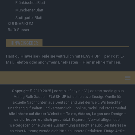
Fränkisches Blatt
Münchener Blatt
Stuttgarter Blatt
KULINARIKUM.
Raffi Gasser
HINWEISGEBER
Hast du
Hinweise
? Teile sie vertraulich mit
FLASH UP
– per Post, E-
Mail, Telefon oder anonymem Briefkasten –
Hier mehr erfahren
.
Copyright
© 2019-2025 | cozmo infinity n.e.V. | cozmo media group
Verlag Raffi Gasser |
FLASH UP
ist deine zuverlässige Quelle für
aktuelle Nachrichten aus Deutschland und der Welt. Wir berichten
unabhängig, fundiert und verständlich – online, mobil und crossmedial.
Alle Inhalte auf dieser Website – Texte, Videos, Logos und Design –
sind urheberrechtlich geschützt
. Kopieren, Vervielfältigen oder
Weitergeben ohne unsere Zustimmung ist nicht erlaubt. Bei Interesse
an einer Nutzung wende dich bitte an unsere Redaktion. Einige Artikel