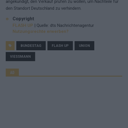
angekündigt, den Verkauf prüfen zu wollen, um Nachteile für
den Standort Deutschland zu verhindern.
Copyright
FLASH UP
| Quelle: dts Nachrichtenagentur
Nutzungsrechte erwerben?
BUNDESTAG
FLASH UP
UNION
VIESSMANN
AD