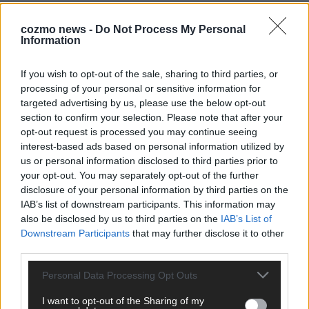
EXTRA
ESC-Halbfinale 2: Das sagen die Wettquoten – vier sicher,
cozmo news -
Do Not Process My Personal
sechs zittern, einer chancenlos!
Information
Mai 2026
If you wish to opt-out of the sale, sharing to third parties, or
processing of your personal or sensitive information for
KOMMENTAR
targeted advertising by us, please use the below opt-out
Wer zahlt, steht im Finale – ist das beim ESC wirklich fair?
section to confirm your selection. Please note that after your
Mai 2026
opt-out request is processed you may continue seeing
interest-based ads based on personal information utilized by
us or personal information disclosed to third parties prior to
EXTRA
your opt-out. You may separately opt-out of the further
Eurovision Song Contest 2026: Das erste Halbfinale – der
disclosure of your personal information by third parties on the
Abend in Bildern
IAB’s list of downstream participants. This information may
Mai 2026
also be disclosed by us to third parties on the
IAB’s List of
Downstream Participants
that may further disclose it to other
third parties.
AD
Personal Data Processing Opt Outs
I want to opt-out of the Sharing of my