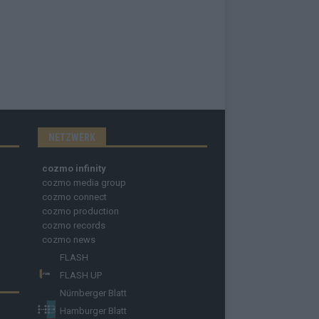
NETZWERK
cozmo infinity
cozmo media group
cozmo connect
cozmo production
cozmo records
cozmo news
FLASH
FLASH UP
Nürnberger Blatt
Hamburger Blatt