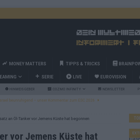
MONEY MATTERS
TIPPS & TRICKS
BRAINPO
REAMING
SERIE
LIVE
EUROVISION
HINWEISGEBER
COZMO INFINITY
NEWSLETTER
P
ulgarien jubelt, Israel sorgt für Diskussionen, Deutschland geht
TO
satz an Öl-Tanker vor Jemens Küste hat begonnen
a und Billy Joel – das ESC-Finale wird eine Party
EUROVISION
 Startreihenfolge steht, Deutschland singt als Zweites!
er vor Jemens Küste hat
EXT