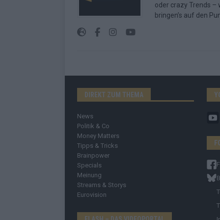
oder crazy Trends – w
bringen’s auf den Pun
DIREKT ZUM THEMA
Y
News
Politik & Co
Money Matters
F
Tipps & Tricks
Brainpower
Specials
Meinung
B
Streams & Storys
T
Eurovision
T
FLASH – DAS VIDEOPORTAL
I