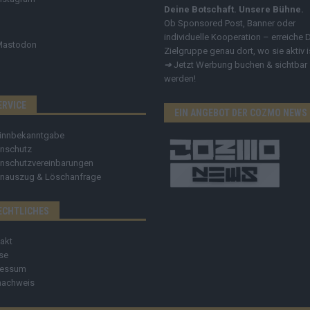
Deine Botschaft. Unsere Bühne.
Ob Sponsored Post, Banner oder
individuelle Kooperation – erreiche 
Mastodon
Zielgruppe genau dort, wo sie aktiv i
➔
Jetzt Werbung buchen & sichtbar
werden!
ERVICE
EIN ANGEBOT DER COZMO NEWS
innbekanntgabe
nschutz
nschutzvereinbarungen
nauszug & Löschanfrage
ECHTLICHES
akt
se
ressum
nachweis