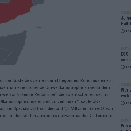
KOMM
JJ h
Halbf
Ma
EXTRA
ESC-
vier 
Ma
vor der Küste des Jemen damit begonnen, Rohöl aus einem
KOMM
pen, um eine drohende Umweltkatastrophe zu verhindern.
Wer z
 wie vor tickende Zeitbombe“, die zu entschärfen sei, um
wirkl
lkatastrophe unserer Zeit zu verhindern“, sagte UN-
Ma
 Ein Spezialschiff soll die rund 1,3 Millionen Barrel Öl von
der in den letzten Jahren als schwimmendes Öl-Terminal
EXTRA
Euro