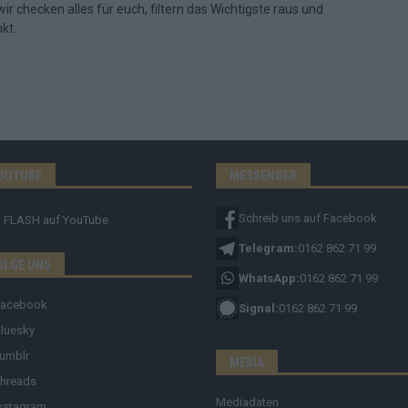
ir checken alles für euch, filtern das Wichtigste raus und
kt.
OUTUBE
MESSENGER
Schreib uns auf Facebook
FLASH
auf YouTube
Telegram:
0162 862 71 99
OLGE UNS
WhatsApp:
0162 862 71 99
Facebook
Signal:
0162 862 71 99
luesky
umblr
MEDIA
hreads
Mediadaten
nstagram