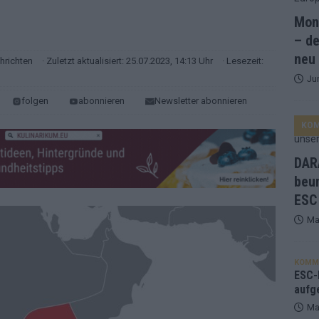
Mona
and Favorit, Australien aufgestiegen – alle 25 Acts im Kurzcheck
– de
neu
hrichten
· Zuletzt aktualisiert: 25.07.2023, 14:13 Uhr
· Lesezeit:
Ju
ne Zahl zur Ikone wurde: 70 Jahre ESC-Wertungsgeschichte!
folgen
abonnieren
Newsletter abonnieren
KO
ett – 26 Länder wollen den Sieg in Wien
EUROVISION
t – der Rest des ESC-Halbfinales war solide, aber kein Feuerwerk
DARA
beu
ESC
gen die Wettquoten – vier sicher, sechs zittern, einer chancenlos!
Ma
esternbrauerei – der Europa-Park 2026 macht vieles neu
EXTRA
KOMM
 Israel beunruhigend – unser Kommentar zum ESC 2026
ESC-F
aufg
Ma