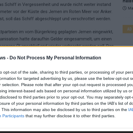
Halbf
as Schiff in Vergessenheit und wurde nicht weiter instand
Ma
ilometer vor der Küste des Jemen im Roten Meer vor Anker.
t, soll das Schiff abgeschleppt und verschrottet werden.
AD
iktparteien im vom Bürgerkrieg geplagten Jemen eingewirkt,
rganisation hatte daraufhin Gelder eingesammelt, um einen
borgene Öl anschließend wieder verbracht werden soll. Das
illionen Euro.
ws -
Do Not Process My Personal Information
 für sich, das Küstengebiet in der Nähe des Tankers wird
to opt-out of the sale, sharing to third parties, or processing of your per
formation for targeted advertising by us, please use the below opt-out s
r selection. Please note that after your opt-out request is processed y
eing interest-based ads based on personal information utilized by us or
tur
disclosed to third parties prior to your opt-out. You may separately opt-
losure of your personal information by third parties on the IAB’s list of
. This information may also be disclosed by us to third parties on the
IA
ÖL
ÖLKATASTROPHE
TANKER
Participants
that may further disclose it to other third parties.
WE