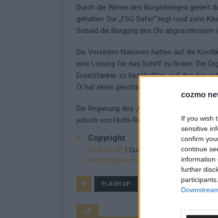
Durch die Wirren des Bürgerkrieges geriert d
gehalten. Die „FSO Safer“ liegt rund zehn K
Sobald die Bergung des Öls abgeschlossen is
Die Vereinten Nationen hatten auf die Konfl
eine Lösung für das Schiff zu finden. Die O
Ersatztanker zu beschaffen, auf den das ge
Öl hat einen geschätzten Wert von rund 80 M
cozmo ne
Die Regierung des Jemen beansprucht das Öl
If you wish 
jedoch von Huthi-Rebellen kontrolliert.
sensitive in
Copyright
confirm you
continue se
FLASH UP
| Quelle: dts Nachrichtenagen
information 
Nutzungsrechte erwerben?
further disc
participants
FLASH UP
JEMEN
KÜSTE
Downstream 
AD