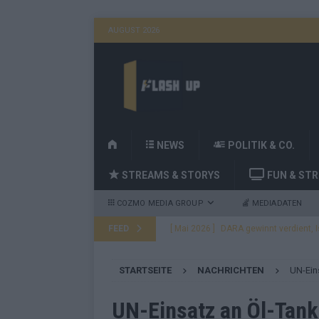
AUGUST 2026
H
NEWS
POLITIK & CO.
O
STREAMS & STORYS
FUN & ST
M
E
COZMO MEDIA GROUP
MEDIADATEN
FEED
[ Mai 2026 ]
DARA gewinnt den ESC – B
fast leer aus
EUROVISION
STARTSEITE
NACHRICHTEN
UN-Ein
[ Mai 2026 ]
JJ, Lordi, Verka Serduchk
[ Mai 2026 ]
ESC-Finale heute Abend –
UN-Einsatz an Öl-Tank