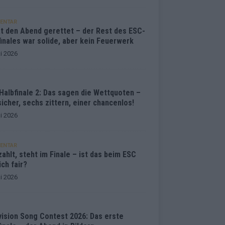
ENTAR
at den Abend gerettet – der Rest des ESC-
inales war solide, aber kein Feuerwerk
i 2026
Halbfinale 2: Das sagen die Wettquoten –
sicher, sechs zittern, einer chancenlos!
i 2026
ENTAR
ahlt, steht im Finale – ist das beim ESC
ich fair?
i 2026
vision Song Contest 2026: Das erste