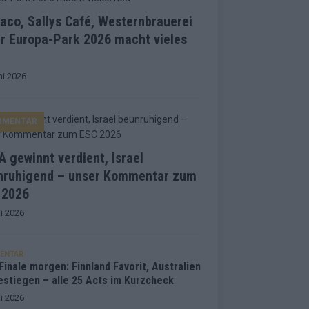
co, Sallys Café, Westernbrauerei
r Europa-Park 2026 macht vieles
ni 2026
MMENTAR
 gewinnt verdient, Israel
nruhigend – unser Kommentar zum
 2026
i 2026
ENTAR
inale morgen: Finnland Favorit, Australien
estiegen – alle 25 Acts im Kurzcheck
i 2026