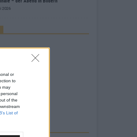
inale – der Abend in Bildern
i 2026
sonal or
ection to
ou may
 personal
out of the
 downstream
B’s List of
RBE BEI UNS!