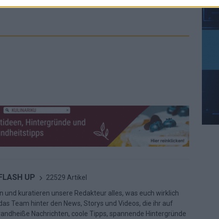
 FLASH UP
22529 Artikel
n und kuratieren unsere Redakteur alles, was euch wirklich
d das Team hinter den News, Storys und Videos, die ihr auf
randheiße Nachrichten, coole Tipps, spannende Hintergründe