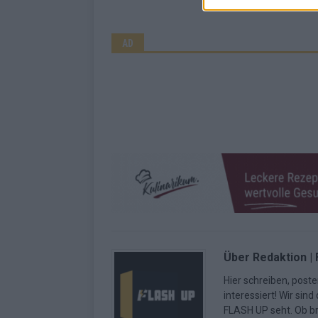
AD
Über Redaktion |
Hier schreiben, poste
interessiert! Wir sin
FLASH UP seht. Ob b