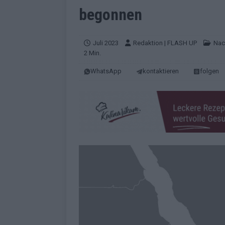
EUROVISION
begonnen
[ Mai 2026 ]
ESC-Finale morgen: Finnl
KOMMENTAR
Juli 2023
Redaktion | FLASH UP
Nac
2 Min.
[ Mai 2026 ]
„Douze Points“ – wie ei
WhatsApp
kontaktieren
folgen
EUROVISION
[ Mai 2026 ]
Das ESC-Finale ist kompl
[ Mai 2026 ]
JJ hat den Abend gerette
KOMMENTAR
[ Mai 2026 ]
ESC-Halbfinale 2: Das sa
EXTRA
[ Juni 2026 ]
Monaco, Sallys Café, W
[ Mai 2026 ]
DARA gewinnt verdient,
KOMMENTAR