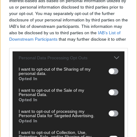
interest-based ads based on personal information utilized by
us or personal information disclosed to third parties prior to
KOMMENTAR
your opt-out. You may separately opt-out of the further
disclosure of your personal information by third parties on the
DARA gewinnt verdient, Israel beunruhigend –
IAB’s list of downstream participants. This information may
unser Kommentar zum ESC 2026
also be disclosed by us to third parties on the
IAB’s List of
Downstream Participants
that may further disclose it to other
Mai 2026
third parties.
Personal Data Processing Opt Outs
KOMMENTAR
ESC-Finale morgen: Finnland Favorit, Australien
I want to opt-out of the Sharing of my
aufgestiegen – alle 25 Acts im Kurzcheck
personal data.
Mai 2026
Opted In
I want to opt-out of the Sale of my
Personal Data.
KOMMENTAR
Opted In
JJ hat den Abend gerettet – der Rest des ESC-Halbfinales
war solide, aber kein Feuerwerk
I want to opt-out of processing my
Mai 2026
Personal Data for Targeted Advertising.
Opted In
I want to opt-out of Collection, Use,
EXTRA
Retention, Sale, and/or Sharing of my