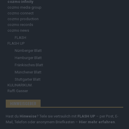
cozmo infinity
cozmo media group
cozmo connect
cozmo production
cozmo records
cozmo news
FLASH
FLASH UP
Nürnberger Blatt
Hamburger Blatt
Fränkisches Blatt
Münchener Blatt
Stuttgarter Blatt
KULINARIKUM.
Raffi Gasser
HINWEISGEBER
Hast du
Hinweise
? Teile sie vertraulich mit
FLASH UP
– per Post, E-
Mail, Telefon oder anonymem Briefkasten –
Hier mehr erfahren
.