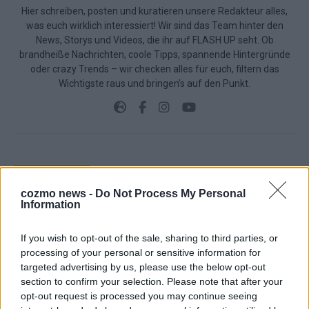
Hier schreiben, posten und kuratieren unsere Redakteur alles,
was euch wirklich interessiert! Wir sind das Team hinter den
News, Storys und Videos, die ihr auf FLASH UP seht. Ob
brandheiße Nachrichten, coole Tipps, spannende Hintergründe
oder crazy Trends – wir checken alles für euch, filtern das
Wichtigste raus und bringen’s auf den Punkt.
TOP STORIES
cozmo news -
Do Not Process My Personal
Information
EXTRA
If you wish to opt-out of the sale, sharing to third parties, or
Monaco, Sallys Café, Westernbrauerei – der
processing of your personal or sensitive information for
Europa-Park 2026 macht vieles neu
targeted advertising by us, please use the below opt-out
Juni 2026
section to confirm your selection. Please note that after your
opt-out request is processed you may continue seeing