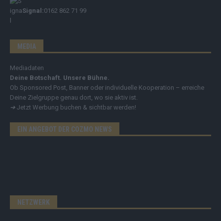
Signal:
0162 862 71 99
MEDIA
Mediadaten
Deine Botschaft. Unsere Bühne.
Ob Sponsored Post, Banner oder individuelle Kooperation – erreiche
Deine Zielgruppe genau dort, wo sie aktiv ist.
➔
Jetzt Werbung buchen & sichtbar werden!
EIN ANGEBOT DER COZMO NEWS
NETZWERK