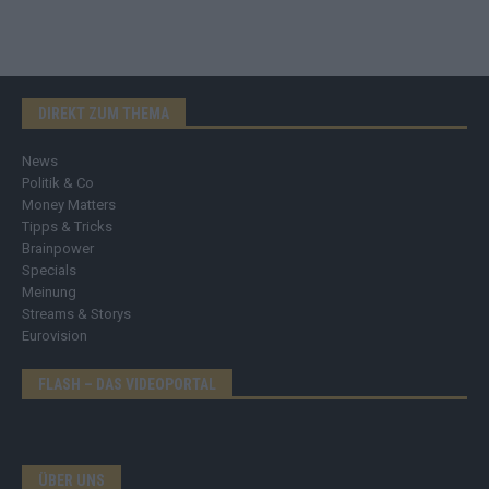
DIREKT ZUM THEMA
News
Politik & Co
Money Matters
Tipps & Tricks
Brainpower
Specials
Meinung
Streams & Storys
Eurovision
FLASH – DAS VIDEOPORTAL
ÜBER UNS