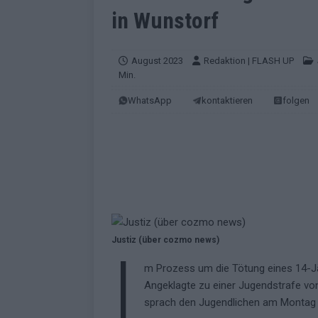
EUROVISION
in Wunstorf
[ Mai 2026 ]
ESC-Finale morgen: Finnl
KOMMENTAR
August 2023
Redaktion | FLASH UP
Min.
[ Mai 2026 ]
„Douze Points“ – wie ei
WhatsApp
kontaktieren
folgen
EUROVISION
[ Mai 2026 ]
Das ESC-Finale ist kompl
[ Mai 2026 ]
JJ hat den Abend gerette
KOMMENTAR
[ Mai 2026 ]
ESC-Halbfinale 2: Das sa
EXTRA
Justiz (über cozmo news)
I
[ Juni 2026 ]
Monaco, Sallys Café, W
m Prozess um die Tötung eines 14-Jä
[ Mai 2026 ]
DARA gewinnt verdient,
Angeklagte zu einer Jugendstrafe vo
KOMMENTAR
sprach den Jugendlichen am Montag 