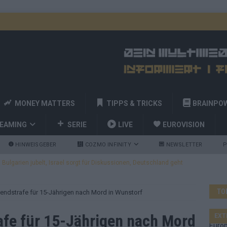
MONEY MATTERS
TIPPS & TRICKS
BRAINPO
REAMING
SERIE
LIVE
EUROVISION
HINWEISGEBER
COZMO INFINITY
NEWSLETTER
P
ulgarien jubelt, Israel sorgt für Diskussionen, Deutschland geht
TO
endstrafe für 15-Jährigen nach Mord in Wunstorf
a und Billy Joel – das ESC-Finale wird eine Party
EUROVISION
 Startreihenfolge steht, Deutschland singt als Zweites!
fe für 15-Jährigen nach Mord
EXT