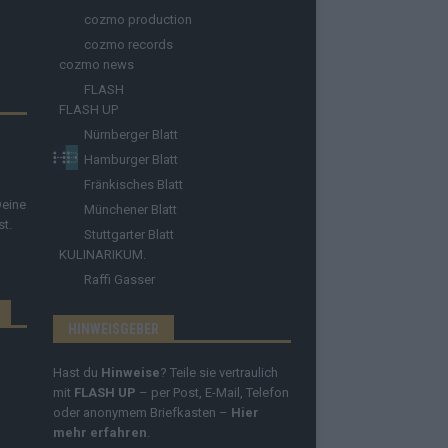
cozmo production
cozmo records
cozmo news
FLASH
FLASH UP
Nürnberger Blatt
Hamburger Blatt
Fränkisches Blatt
Deine
Münchener Blatt
st.
Stuttgarter Blatt
KULINARIKUM.
Raffi Gasser
HINWEISGEBER
Hast du
Hinweise
? Teile sie vertraulich
mit
FLASH UP
– per Post, E-Mail, Telefon
oder anonymem Briefkasten –
Hier
mehr erfahren
.