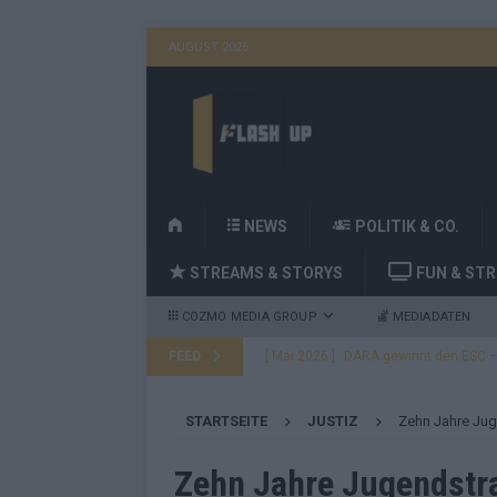
AUGUST 2026
H
NEWS
POLITIK & CO.
O
STREAMS & STORYS
FUN & ST
M
E
COZMO MEDIA GROUP
MEDIADATEN
FEED
[ Mai 2026 ]
DARA gewinnt den ESC – B
fast leer aus
EUROVISION
STARTSEITE
JUSTIZ
Zehn Jahre Jug
[ Mai 2026 ]
JJ, Lordi, Verka Serduchk
[ Mai 2026 ]
ESC-Finale heute Abend –
Zehn Jahre Jugendstra