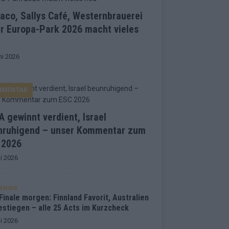
co, Sallys Café, Westernbrauerei
r Europa-Park 2026 macht vieles
ni 2026
MMENTAR
 gewinnt verdient, Israel
nruhigend – unser Kommentar zum
 2026
i 2026
ENTAR
inale morgen: Finnland Favorit, Australien
estiegen – alle 25 Acts im Kurzcheck
i 2026