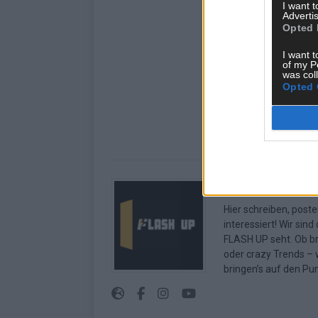
I want 
Advertis
Opted 
I want t
of my P
was col
Opted 
Über Redaktion |
Hier schreiben, poste
interessiert! Wir sin
FLASH UP seht. Ob b
oder crazy Trends – w
bringen’s auf den Pun