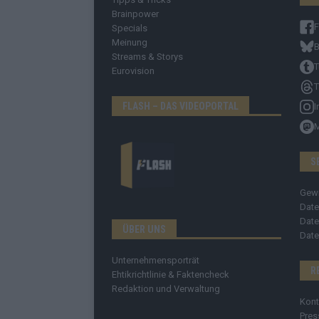
Brainpower
Specials
Meinung
B
Streams & Storys
T
Eurovision
T
FLASH – DAS VIDEOPORTAL
I
S
Gew
Date
Date
ÜBER UNS
Date
Unternehmensporträt
R
Ehtikrichtlinie & Faktencheck
Redaktion und Verwaltung
Kont
Pres