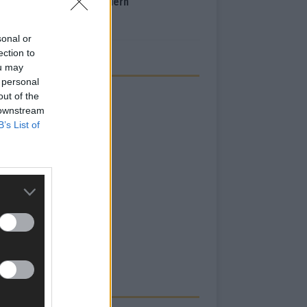
inale – der Abend in Bildern
i 2026
sonal or
ection to
ou may
 personal
out of the
 downstream
B’s List of
RBE BEI UNS!