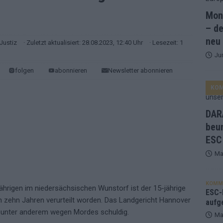
Mona
and Favorit, Australien aufgestiegen – alle 25 Acts im Kurzcheck
– de
neu
Justiz
· Zuletzt aktualisiert: 28.08.2023, 12:40 Uhr
· Lesezeit: 1
Ju
ne Zahl zur Ikone wurde: 70 Jahre ESC-Wertungsgeschichte!
folgen
abonnieren
Newsletter abonnieren
KO
ett – 26 Länder wollen den Sieg in Wien
EUROVISION
t – der Rest des ESC-Halbfinales war solide, aber kein Feuerwerk
DARA
beu
ESC
gen die Wettquoten – vier sicher, sechs zittern, einer chancenlos!
Ma
esternbrauerei – der Europa-Park 2026 macht vieles neu
EXTRA
KOMM
hrigen im niedersächsischen Wunstorf ist der 15-jährige
 Israel beunruhigend – unser Kommentar zum ESC 2026
ESC-F
n zehn Jahren verurteilt worden. Das Landgericht Hannover
aufg
unter anderem wegen Mordes schuldig.
Ma