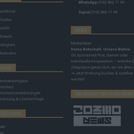
WhatsApp:
0162 862 71 99
Facebook
Signal:
0162 862 71 99
luesky
umblr
MEDIA
hreads
Mediadaten
nstagram
Deine Botschaft. Unsere Bühne.
Mastodon
Ob Sponsored Post, Banner oder
individuelle Kooperation – erreiche 
Zielgruppe genau dort, wo sie aktiv i
ERVICE
➔
Jetzt Werbung buchen & sichtbar
werden!
innbekanntgabe
nschutz
nschutzvereinbarungen
EIN ANGEBOT DER COZMO NEWS
nauszug & Löschanfrage
ECHTLICHES
akt
se