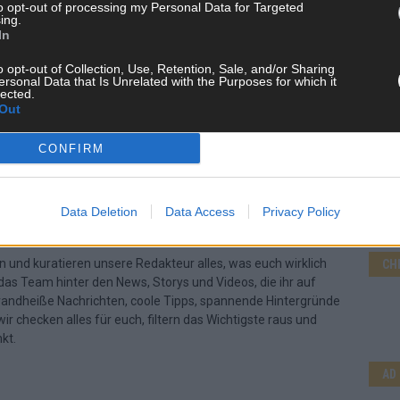
to opt-out of processing my Personal Data for Targeted
ing.
In
o opt-out of Collection, Use, Retention, Sale, and/or Sharing
ersonal Data that Is Unrelated with the Purposes for which it
lected.
Out
CONFIRM
Data Deletion
Data Access
Privacy Policy
 FLASH UP
22529 Artikel
n und kuratieren unsere Redakteur alles, was euch wirklich
CH
d das Team hinter den News, Storys und Videos, die ihr auf
randheiße Nachrichten, coole Tipps, spannende Hintergründe
ir checken alles für euch, filtern das Wichtigste raus und
kt.
AD