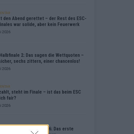
ENTAR
at den Abend gerettet – der Rest des ESC-
inales war solide, aber kein Feuerwerk
i 2026
Halbfinale 2: Das sagen die Wettquoten –
sicher, sechs zittern, einer chancenlos!
i 2026
ENTAR
ahlt, steht im Finale – ist das beim ESC
ich fair?
i 2026
vision Song Contest 2026: Das erste