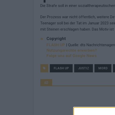
Die Strafe soll in einer sozialtherapeutische
Der Prozess war nicht öffentlich, weitere D
Teenager soll bei der Tat im Januar 2023 se
mit Steinen erschlagen haben. Das Motiv ist 
Copyright
FLASH UP
| Quelle: dts Nachrichtenagen
Nutzungsrechte erwerben?
Folge uns auf Google News
FLASH UP
JUSTIZ
MORD
AD