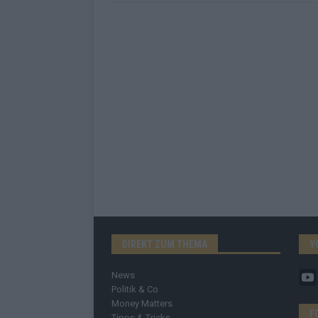
DIREKT ZUM THEMA
Y
News
Politik & Co
Money Matters
F
Tipps & Tricks