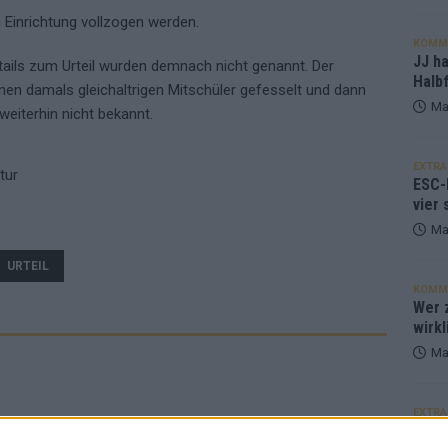
n Einrichtung vollzogen werden.
KOMM
JJ h
etails zum Urteil wurden demnach nicht genannt. Der
Halbf
inen damals gleichaltrigen Mitschüler gefesselt und dann
Ma
weiterhin nicht bekannt.
EXTRA
tur
ESC-
vier 
Ma
URTEIL
KOMM
Wer z
wirkl
Ma
EXTRA
Euro