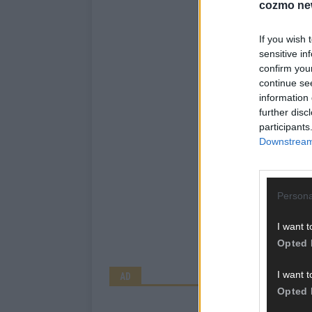
cozmo ne
If you wish 
sensitive in
confirm you
continue se
information 
further disc
participants
Downstream 
Persona
I want t
Opted 
I want t
AD
Opted 