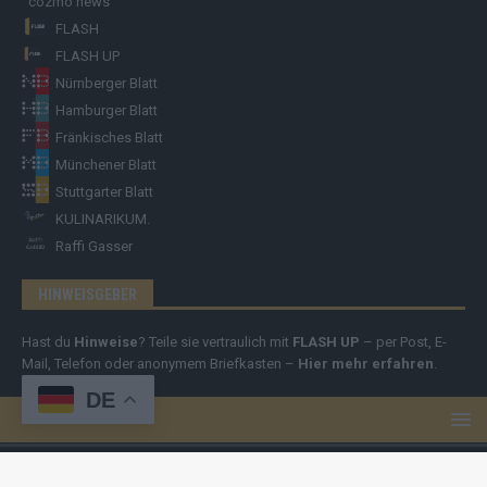
cozmo news
FLASH
FLASH UP
Nürnberger Blatt
Hamburger Blatt
Fränkisches Blatt
Münchener Blatt
Stuttgarter Blatt
KULINARIKUM.
Raffi Gasser
HINWEISGEBER
Hast du
Hinweise
? Teile sie vertraulich mit
FLASH UP
– per Post, E-
Mail, Telefon oder anonymem Briefkasten –
Hier mehr erfahren
.
DE
Copyright
© 2019-2025 | cozmo infinity n.e.V. | cozmo media group