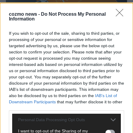
cozmo news -
Do Not Process My Personal
Information
If you wish to opt-out of the sale, sharing to third parties, or
processing of your personal or sensitive information for
targeted advertising by us, please use the below opt-out
Dein Schnäppchen aus China ist keins mehr –
section to confirm your selection. Please note that after your
das kostet es jetzt wirklich
opt-out request is processed you may continue seeing
August 2026
interest-based ads based on personal information utilized by
us or personal information disclosed to third parties prior to
your opt-out. You may separately opt-out of the further
STREAMS & STORYS
disclosure of your personal information by third parties on the
IAB’s list of downstream participants. This information may
also be disclosed by us to third parties on the
IAB’s List of
Downstream Participants
that may further disclose it to other
third parties.
Personal Data Processing Opt Outs
I want to opt-out of the Sharing of my