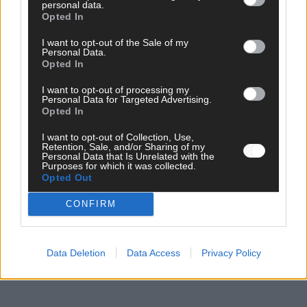
personal data.
Opted In
I want to opt-out of the Sale of my
Heidi ist zurück bei RTL – und feiert ihr
Personal Data.
Oktoberfest-Fest erstmals auf neuem
Opted In
Sendeplatz
I want to opt-out of processing my
Personal Data for Targeted Advertising.
August 2026
Opted In
I want to opt-out of Collection, Use,
EXTRA
Retention, Sale, and/or Sharing of my
ESC 2027 in Bulgarien – und Deutschland sucht schon
Personal Data that Is Unrelated with the
Purposes for which it was collected.
seinen Act
Opted Out
August 2026
CONFIRM
EXTRA
Monaco, Sallys Café, Westernbrauerei – der Europa-Park
2026 macht vieles neu
Data Deletion
Data Access
Privacy Policy
Juni 2026