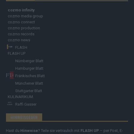
cozmo infinity
cozmo media group
cozmo connect
cozmo production
cozmo records
cozmo news
FLASH
FLASH UP
Nürnberger Blatt
Hamburger Blatt
Fränkisches Blatt
Münchener Blatt
Stuttgarter Blatt
KULINARIKUM.
Raffi Gasser
HINWEISGEBER
Hast du
Hinweise
? Teile sie vertraulich mit
FLASH UP
– per Post, E-