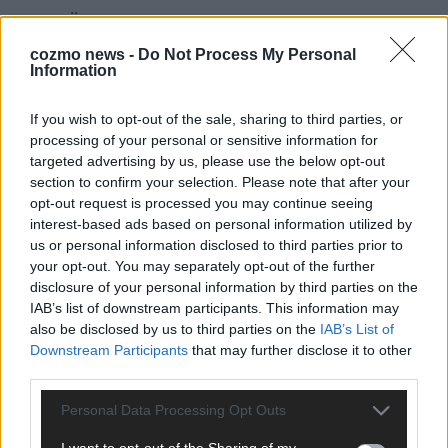
Über Redaktion | FLASH UP
22529 Artikel
cozmo news -
Do Not Process My Personal
Hier schreiben, posten und kuratieren unsere Redakteur alles,
Information
was euch wirklich interessiert! Wir sind das Team hinter den
News, Storys und Videos, die ihr auf FLASH UP seht. Ob
brandheiße Nachrichten, coole Tipps, spannende Hintergründe
If you wish to opt-out of the sale, sharing to third parties, or
oder crazy Trends – wir checken alles für euch, filtern das
processing of your personal or sensitive information for
Wichtigste raus und bringen’s auf den Punkt.
targeted advertising by us, please use the below opt-out
section to confirm your selection. Please note that after your
opt-out request is processed you may continue seeing
interest-based ads based on personal information utilized by
us or personal information disclosed to third parties prior to
your opt-out. You may separately opt-out of the further
disclosure of your personal information by third parties on the
TOP STORIES
IAB’s list of downstream participants. This information may
also be disclosed by us to third parties on the
IAB’s List of
EXTRA
Downstream Participants
that may further disclose it to other
third parties.
Monaco, Sallys Café, Westernbrauerei – der
Personal Data Processing Opt Outs
Europa-Park 2026 macht vieles neu
Juni 2026
I want to opt-out of the Sharing of my