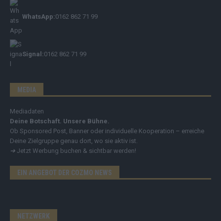
WhatsApp:
0162 862 71 99
Signal:
0162 862 71 99
MEDIA
Mediadaten
Deine Botschaft. Unsere Bühne.
Ob Sponsored Post, Banner oder individuelle Kooperation – erreiche
Deine Zielgruppe genau dort, wo sie aktiv ist.
➔
Jetzt Werbung buchen & sichtbar werden!
EIN ANGEBOT DER COZMO NEWS
NETZWERK