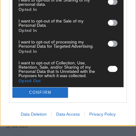
personal data.
Opted In
KOMMENTAR
I want to opt-out of the Sale of my
Personal Data.
Opted In
DARA gewinnt verdient, Israel beunruhigend –
I want to opt-out of processing my
unser Kommentar zum ESC 2026
Personal Data for Targeted Advertising.
Opted In
Mai 2026
I want to opt-out of Collection, Use,
Retention, Sale, and/or Sharing of my
KOMMENTAR
Personal Data that Is Unrelated with the
ESC-Finale morgen: Finnland Favorit, Australien
Purposes for which it was collected.
Opted Out
aufgestiegen – alle 25 Acts im Kurzcheck
Mai 2026
CONFIRM
KOMMENTAR
JJ hat den Abend gerettet – der Rest des ESC-Halbfinales
Data Deletion
Data Access
Privacy Policy
war solide, aber kein Feuerwerk
Mai 2026