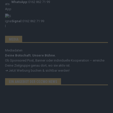
WhatsApp:
0162 862 71 99
Signal:
0162 862 71 99
MEDIA
Mediadaten
Deine Botschaft. Unsere Bühne.
Ob Sponsored Post, Banner oder individuelle Kooperation – erreiche
Deine Zielgruppe genau dort, wo sie aktiv ist.
➔
Jetzt Werbung buchen & sichtbar werden!
EIN ANGEBOT DER COZMO NEWS