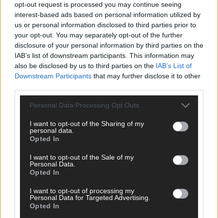
opt-out request is processed you may continue seeing
Europa-Park 2026 macht vieles neu
interest-based ads based on personal information utilized by
Juni 2026
us or personal information disclosed to third parties prior to
your opt-out. You may separately opt-out of the further
disclosure of your personal information by third parties on the
KOMMENTAR
IAB’s list of downstream participants. This information may
also be disclosed by us to third parties on the
IAB’s List of
Downstream Participants
that may further disclose it to other
DARA gewinnt verdient, Israel beunruhigend –
third parties.
unser Kommentar zum ESC 2026
Mai 2026
Personal Data Processing Opt Outs
I want to opt-out of the Sharing of my
personal data.
KOMMENTAR
Opted In
ESC-Finale morgen: Finnland Favorit, Australien
aufgestiegen – alle 25 Acts im Kurzcheck
I want to opt-out of the Sale of my
Personal Data.
Mai 2026
Opted In
I want to opt-out of processing my
KOMMENTAR
Personal Data for Targeted Advertising.
JJ hat den Abend gerettet – der Rest des ESC-Halbfinales
Opted In
war solide, aber kein Feuerwerk