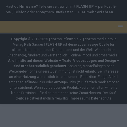
Hast du
Hinweise
? Teile sie vertraulich mit
FLASH UP
– per Post, E-
Mail, Telefon oder anonymem Briefkasten –
Hier mehr erfahren
.
Copyright
© 2019-2025 | cozmo infinity n.e.V. | cozmo media group
Verlag Raffi Gasser |
FLASH UP
ist deine zuverlässige Quelle für
aktuelle Nachrichten aus Deutschland und der Welt. Wir berichten
unabhängig, fundiert und verständlich – online, mobil und crossmedial.
Alle Inhalte auf dieser Website – Texte, Videos, Logos und Design –
sind urheberrechtlich geschützt
. Kopieren, Vervielfältigen oder
Weitergeben ohne unsere Zustimmung ist nicht erlaubt. Bei Interesse
an einer Nutzung wende dich bitte an unsere Redaktion. Einige Artikel
enthalten Affiliate-Links oder Anzeige-Links (z. B. farblich markiert oder
unterstrichen). Wenn du darüber ein Produkt kaufst, erhalten wir eine
kleine Provision – für dich entstehen keine Zusatzkosten. Der Kauf
bleibt selbstverständlich freiwillig.
Impressum
|
Datenschutz