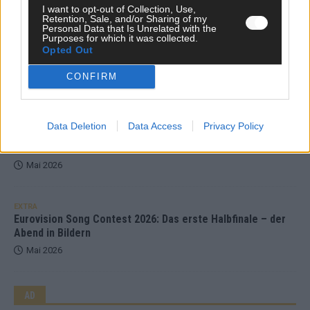
I want to opt-out of Collection, Use,
Mai 2026
Retention, Sale, and/or Sharing of my
Personal Data that Is Unrelated with the
Purposes for which it was collected.
Opted Out
EXTRA
ESC-Halbfinale 2: Das sagen die Wettquoten – vier sicher,
sechs zittern, einer chancenlos!
CONFIRM
Mai 2026
Data Deletion
Data Access
Privacy Policy
KOMMENTAR
Wer zahlt, steht im Finale – ist das beim ESC wirklich fair?
Mai 2026
EXTRA
Eurovision Song Contest 2026: Das erste Halbfinale – der
Abend in Bildern
Mai 2026
AD