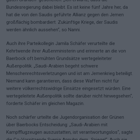
Bundesregierung dabei bleibt. Es ist keine fünf Jahre her, da
hat die von den Saudis geführte Allianz gegen den Jemen
großflächig bombardiert. Zukünftige Kriege, der Saudis
werden ähnlich aussehen“, so Nanni.
Auch ihre Parteikollegin Jamila Schäfer verurteilte die
Kehrtwende ihrer Außenministerin und erinnerte an die von
Baerbock oft bemühten Grundsätze wertegeleiteter
Außenpolitik. „Saudi-Arabien begeht schwere
Menschenrechtsverletzungen und ist am Jemenkrieg beteiligt.
Niemand kann garantieren, dass diese Waffen nicht für
weitere völkerrechtswidrige Einsätze eingesetzt würden. Eine
wertegeleitete Außenpolitik sollte darüber nicht hinwegsehen“,
forderte Schäfer im gleichen Magazin.
Noch schärfer urteilte die Jugendorganisation der Grünen
über Baerbocks Entscheidung: „Saudi-Arabien mit
Kampfflugzeugen auszustatten, ist verantwortungslos“, sagte
die Co-Vorsitzende Svenja Appuhn dem „Spiegel“. Auch sie