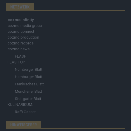
NETZWERK
cozmo infinity
cozmo media group
cozmo connect
cozmo production
cozmo records
cozmo news
FLASH
FLASH UP
Nürnberger Blatt
Hamburger Blatt
Fränkisches Blatt
Münchener Blatt
Stuttgarter Blatt
KULINARIKUM.
Raffi Gasser
HINWEISGEBER