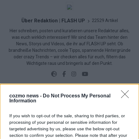
Über Redaktion | FLASH UP
22529 Artikel
Hier schreiben, posten und kuratieren unsere Redakteur alles,
was euch wirklich interessiert! Wir sind das Team hinter den
News, Storys und Videos, die ihr auf FLASH UP seht. Ob
brandheiße Nachrichten, coole Tipps, spannende Hintergründe
oder crazy Trends – wir checken alles für euch, filtern das
Wichtigste raus und bringen’s auf den Punkt.
cozmo news -
Do Not Process My Personal
Information
TOP STORIES
If you wish to opt-out of the sale, sharing to third parties, or
EXTRA
processing of your personal or sensitive information for
targeted advertising by us, please use the below opt-out
Monaco, Sallys Café, Westernbrauerei – der
section to confirm your selection. Please note that after your