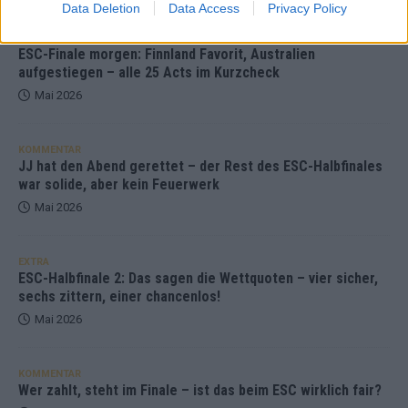
Data Deletion
Data Access
Privacy Policy
KOMMENTAR
ESC-Finale morgen: Finnland Favorit, Australien
aufgestiegen – alle 25 Acts im Kurzcheck
Mai 2026
KOMMENTAR
JJ hat den Abend gerettet – der Rest des ESC-Halbfinales
war solide, aber kein Feuerwerk
Mai 2026
EXTRA
ESC-Halbfinale 2: Das sagen die Wettquoten – vier sicher,
sechs zittern, einer chancenlos!
Mai 2026
KOMMENTAR
Wer zahlt, steht im Finale – ist das beim ESC wirklich fair?