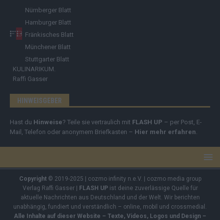
Nürnberger Blatt
Hamburger Blatt
Fränkisches Blatt
Münchener Blatt
Stuttgarter Blatt
KULINARIKUM.
Raffi Gasser
HINWEISGEBER
Hast du
Hinweise
? Teile sie vertraulich mit
FLASH UP
– per Post, E-
Mail, Telefon oder anonymem Briefkasten –
Hier mehr erfahren
.
Copyright
© 2019-2025 | cozmo infinity n.e.V. | cozmo media group
Verlag Raffi Gasser |
FLASH UP
ist deine zuverlässige Quelle für
aktuelle Nachrichten aus Deutschland und der Welt. Wir berichten
unabhängig, fundiert und verständlich – online, mobil und crossmedial.
Alle Inhalte auf dieser Website – Texte, Videos, Logos und Design –