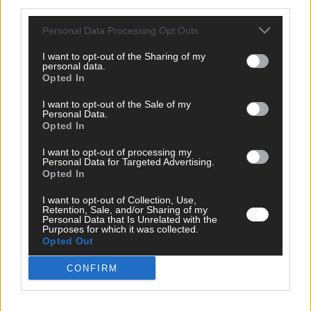
third parties.
Monaco, Sallys Café, Westernbrauerei – der
Europa-Park 2026 macht vieles neu
Personal Data Processing Opt Outs
Juni 2026
I want to opt-out of the Sharing of my
personal data.
Opted In
KOMMENTAR
I want to opt-out of the Sale of my
Personal Data.
Opted In
I want to opt-out of processing my
Personal Data for Targeted Advertising.
Opted In
I want to opt-out of Collection, Use,
Retention, Sale, and/or Sharing of my
Personal Data that Is Unrelated with the
Purposes for which it was collected.
Opted Out
DARA gewinnt verdient, Israel beunruhigend –
CONFIRM
unser Kommentar zum ESC 2026
Mai 2026