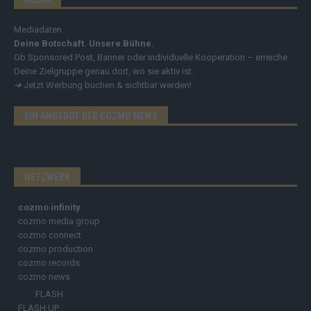
Mediadaten
Deine Botschaft. Unsere Bühne.
Ob Sponsored Post, Banner oder individuelle Kooperation – erreiche
Deine Zielgruppe genau dort, wo sie aktiv ist.
➔
Jetzt Werbung buchen & sichtbar werden!
EIN ANGEBOT DER COZMO NEWS
NETZWERK
cozmo infinity
cozmo media group
cozmo connect
cozmo production
cozmo records
cozmo news
FLASH
FLASH UP