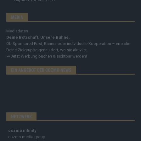
MEDIA
Mediadaten
Deine Botschaft. Unsere Bühne.
Ob Sponsored Post, Banner oder individuelle Kooperation – erreiche
Deine Zielgruppe genau dort, wo sie aktiv ist.
➔
Jetzt Werbung buchen & sichtbar werden!
EIN ANGEBOT DER COZMO NEWS
NETZWERK
cozmo infinity
cozmo media group