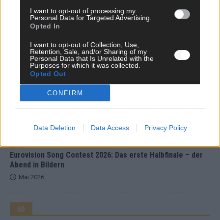
Mai 2026
I want to opt-out of processing my
Personal Data for Targeted Advertising.
Opted In
EXTRA
ESC-Halbfinale 2: Das sagen die Wettquoten – vier sicher,
I want to opt-out of Collection, Use,
Retention, Sale, and/or Sharing of my
sechs zittern, einer chancenlos!
Personal Data that Is Unrelated with the
Purposes for which it was collected.
Mai 2026
Opted Out
CONFIRM
KOMMENTAR
Wer zahlt, steht im Finale – ist das beim ESC wirklich fair?
Mai 2026
Data Deletion
Data Access
Privacy Policy
EXTRA
Eurovision Song Contest 2026: Das erste Halbfinale – der
Abend in Bildern
Mai 2026
AD