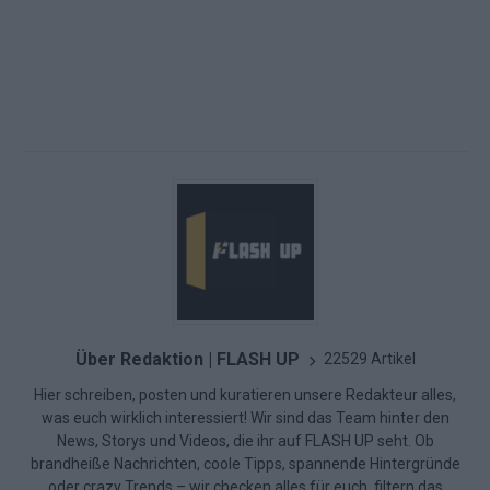
Über Redaktion | FLASH UP
22529 Artikel
Hier schreiben, posten und kuratieren unsere Redakteur alles,
was euch wirklich interessiert! Wir sind das Team hinter den
News, Storys und Videos, die ihr auf FLASH UP seht. Ob
brandheiße Nachrichten, coole Tipps, spannende Hintergründe
oder crazy Trends – wir checken alles für euch, filtern das