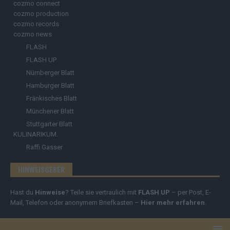
cozmo connect
cozmo production
cozmo records
cozmo news
FLASH
FLASH UP
Nürnberger Blatt
Hamburger Blatt
Fränkisches Blatt
Münchener Blatt
Stuttgarter Blatt
KULINARIKUM.
Raffi Gasser
HINWEISGEBER
Hast du
Hinweise
? Teile sie vertraulich mit
FLASH UP
– per Post, E-
Mail, Telefon oder anonymem Briefkasten –
Hier mehr erfahren
.