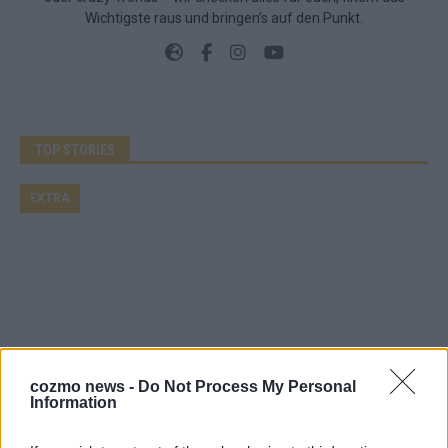
Wichtigste raus und bringen’s auf den Punkt.
TOP STORIES
EXTRA
cozmo news -
Do Not Process My Personal
Information
Monaco, Sallys Café, Westernbrauerei – der