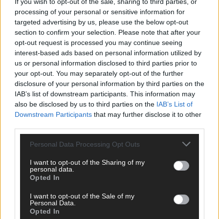
If you wish to opt-out of the sale, sharing to third parties, or
Europa-Park 2026 macht vieles neu
processing of your personal or sensitive information for
Juni 2026
targeted advertising by us, please use the below opt-out
section to confirm your selection. Please note that after your
opt-out request is processed you may continue seeing
KOMMENTAR
interest-based ads based on personal information utilized by
us or personal information disclosed to third parties prior to
your opt-out. You may separately opt-out of the further
DARA gewinnt verdient, Israel beunruhigend –
disclosure of your personal information by third parties on the
unser Kommentar zum ESC 2026
IAB’s list of downstream participants. This information may
also be disclosed by us to third parties on the
IAB’s List of
Mai 2026
Downstream Participants
that may further disclose it to other
third parties.
KOMMENTAR
ESC-Finale morgen: Finnland Favorit, Australien
Personal Data Processing Opt Outs
aufgestiegen – alle 25 Acts im Kurzcheck
I want to opt-out of the Sharing of my
Mai 2026
personal data.
Opted In
KOMMENTAR
I want to opt-out of the Sale of my
JJ hat den Abend gerettet – der Rest des ESC-Halbfinales
Personal Data.
Opted In
war solide, aber kein Feuerwerk