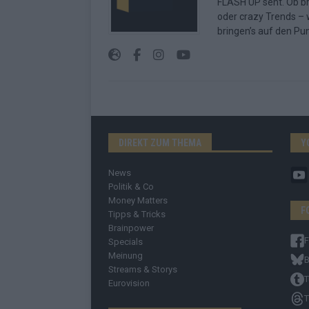
FLASH UP seht. Ob b
oder crazy Trends – w
bringen’s auf den Pun
DIREKT ZUM THEMA
Y
News
Politik & Co
Money Matters
F
Tipps & Tricks
Brainpower
Specials
Meinung
B
Streams & Storys
T
Eurovision
T