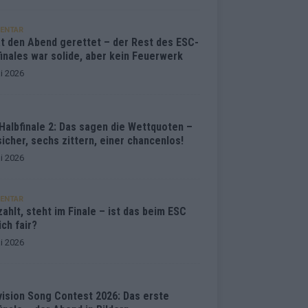
ENTAR
at den Abend gerettet – der Rest des ESC-
inales war solide, aber kein Feuerwerk
i 2026
Halbfinale 2: Das sagen die Wettquoten –
sicher, sechs zittern, einer chancenlos!
i 2026
ENTAR
ahlt, steht im Finale – ist das beim ESC
ich fair?
i 2026
vision Song Contest 2026: Das erste