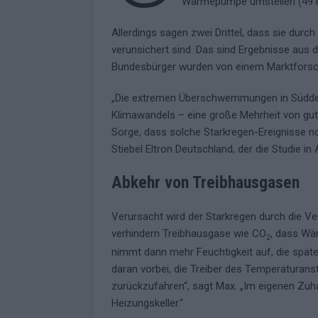
Wärmepumpe umstellen (49 P
Allerdings sagen zwei Drittel, dass sie dur
verunsichert sind. Das sind Ergebnisse aus
Bundesbürger wurden von einem Marktforschu
„Die extremen Überschwemmungen in Süddeut
Klimawandels – eine große Mehrheit von gut 
Sorge, dass solche Starkregen-Ereignisse 
Stiebel Eltron Deutschland, der die Studie i
Abkehr von Treibhausgasen
Verursacht wird der Starkregen durch die V
verhindern Treibhausgase wie CO
, dass Wä
2
nimmt dann mehr Feuchtigkeit auf, die später
daran vorbei, die Treiber des Temperaturans
zurückzufahren“, sagt Max. „Im eigenen Zuh
Heizungskeller.“