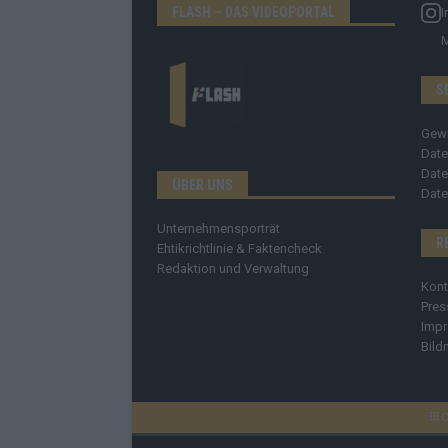
FLASH – DAS VIDEOPORTAL
I
S
Gew
Date
Date
ÜBER UNS
Date
Unternehmensporträt
R
Ehtikrichtlinie & Faktencheck
Redaktion und Verwaltung
Kont
Pres
Imp
Bild
C