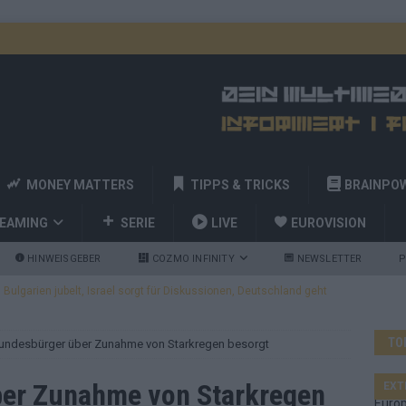
MONEY MATTERS
TIPPS & TRICKS
BRAINPO
REAMING
SERIE
LIVE
EUROVISION
HINWEISGEBER
COZMO INFINITY
NEWSLETTER
P
ulgarien jubelt, Israel sorgt für Diskussionen, Deutschland geht
TO
Bundesbürger über Zunahme von Starkregen besorgt
a und Billy Joel – das ESC-Finale wird eine Party
EUROVISION
 Startreihenfolge steht, Deutschland singt als Zweites!
ber Zunahme von Starkregen
EXT