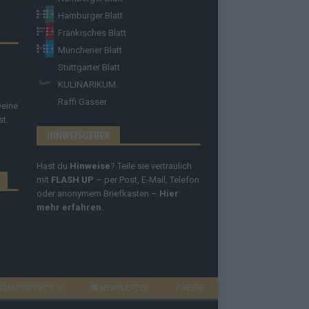
Hamburger Blatt
Fränkisches Blatt
Münchener Blatt
Stuttgarter Blatt
KULINARIKUM.
Raffi Gasser
Deine
st.
HINWEISGEBER
Hast du
Hinweise
? Teile sie vertraulich
mit
FLASH UP
– per Post, E-Mail, Telefon
oder anonymem Briefkasten –
Hier
mehr erfahren
.
OZMO INFINITY
NEWSLETTER
PRESSE