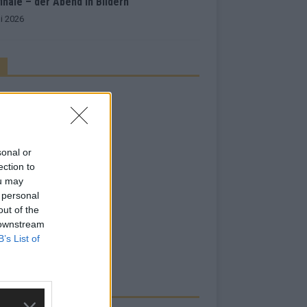
inale – der Abend in Bildern
i 2026
sonal or
ection to
ou may
 personal
out of the
 downstream
B’s List of
RBE BEI UNS!