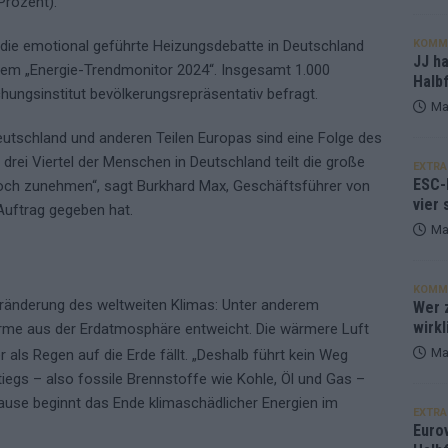
rozent).
KOMM
ch die emotional geführte Heizungsdebatte in Deutschland
JJ h
 dem „Energie-Trendmonitor 2024“. Insgesamt 1.000
Halbf
ngsinstitut bevölkerungsrepräsentativ befragt.
Ma
schland und anderen Teilen Europas sind eine Folge des
drei Viertel der Menschen in Deutschland teilt die große
EXTRA
ESC-
noch zunehmen“, sagt Burkhard Max, Geschäftsführer von
vier 
n Auftrag gegeben hat.
Ma
KOMM
eränderung des weltweiten Klimas: Unter anderem
Wer z
wirkl
rme aus der Erdatmosphäre entweicht. Die wärmere Luft
Ma
 als Regen auf die Erde fällt. „Deshalb führt kein Weg
tiegs – also fossile Brennstoffe wie Kohle, Öl und Gas –
ause beginnt das Ende klimaschädlicher Energien im
EXTRA
Euro