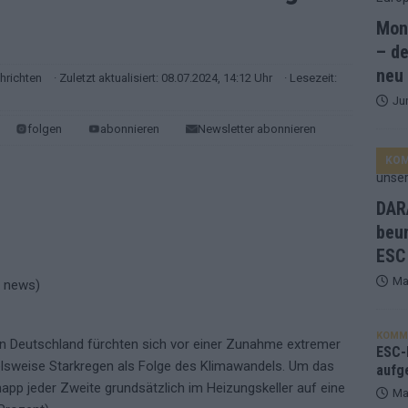
Mona
and Favorit, Australien aufgestiegen – alle 25 Acts im Kurzcheck
– de
neu
hrichten
· Zuletzt aktualisiert: 08.07.2024, 14:12 Uhr
· Lesezeit:
Ju
ne Zahl zur Ikone wurde: 70 Jahre ESC-Wertungsgeschichte!
folgen
abonnieren
Newsletter abonnieren
KO
ett – 26 Länder wollen den Sieg in Wien
EUROVISION
t – der Rest des ESC-Halbfinales war solide, aber kein Feuerwerk
DARA
beu
ESC
gen die Wettquoten – vier sicher, sechs zittern, einer chancenlos!
Ma
esternbrauerei – der Europa-Park 2026 macht vieles neu
EXTRA
KOMM
 in Deutschland fürchten sich vor einer Zunahme extremer
 Israel beunruhigend – unser Kommentar zum ESC 2026
ESC-F
elsweise Starkregen als Folge des Klimawandels. Um das
aufg
pp jeder Zweite grundsätzlich im Heizungskeller auf eine
Ma