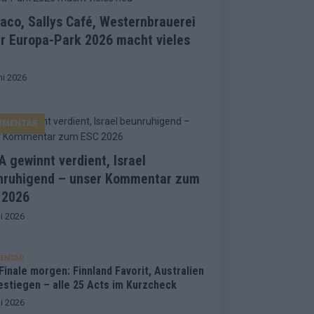
co, Sallys Café, Westernbrauerei
r Europa-Park 2026 macht vieles
ni 2026
MMENTAR
 gewinnt verdient, Israel
nruhigend – unser Kommentar zum
 2026
i 2026
ENTAR
inale morgen: Finnland Favorit, Australien
estiegen – alle 25 Acts im Kurzcheck
i 2026