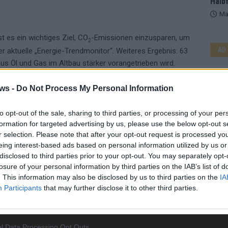
Halbf
Ma
t es ein wichtiges Ziel, CO
-Emissionen einzusparen, um
2
AD
 aktuelle „Energie-Trendmonitor“. Weiteres Ergebnis: 63
s Öl und Gas im Altbau stärker vorangetrieben wird.
 günstig wie nie zuvor: Beim Heizungstausch übernimmt die
ws -
Do Not Process My Personal Information
nt der Kosten für die privaten Haushalte“, sagt Max. „Der
ll also nicht nur für die Umwelt, sondern auch fürs
to opt-out of the sale, sharing to third parties, or processing of your per
formation for targeted advertising by us, please use the below opt-out s
r selection. Please note that after your opt-out request is processed y
eing interest-based ads based on personal information utilized by us or
disclosed to third parties prior to your opt-out. You may separately opt-
losure of your personal information by third parties on the IAB’s list of
. This information may also be disclosed by us to third parties on the
IA
Participants
that may further disclose it to other third parties.
KLIMA
WE
l Data Processing Opt Outs