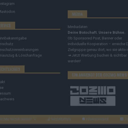
nstagram
Mastodon
MEDIA
ERVICE
Mediadaten
Deine Botschaft. Unsere Bühne.
innbekanntgabe
Ob Sponsored Post, Banner oder
nschutz
individuelle Kooperation – erreiche 
nschutzvereinbarungen
Zielgruppe genau dort, wo sie aktiv i
nauszug & Löschanfrage
➔
Jetzt Werbung buchen & sichtbar
werden!
ECHTLICHES
EIN ANGEBOT DER COZMO NEWS
akt
se
ressum
nachweis
OZMO MEDIA GROUP
MEDIADATEN
HINWEISGEBER
C