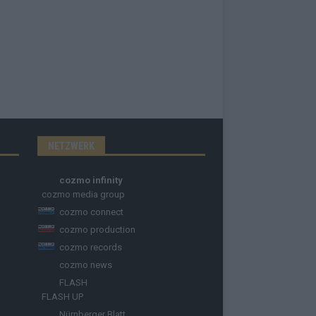
NETZWERK
cozmo infinity
cozmo media group
cozmo connect
cozmo production
cozmo records
cozmo news
FLASH
FLASH UP
Nürnberger Blatt