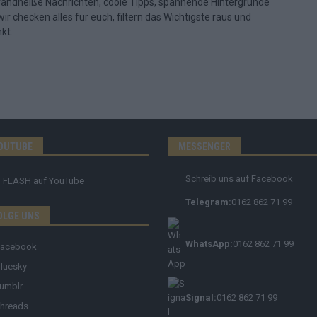
randheiße Nachrichten, coole Tipps, spannende Hintergründe
ir checken alles für euch, filtern das Wichtigste raus und
kt.
OUTUBE
MESSENGER
Schreib uns auf Facebook
FLASH
auf YouTube
Telegram:
0162 862 71 99
OLGE UNS
WhatsApp:
0162 862 71 99
Facebook
luesky
umblr
Signal:
0162 862 71 99
hreads