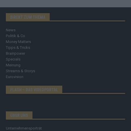
DIREKT ZUM THEMA
News
Politik & Co
Money Matters
Tipps & Tricks
Brainpower
Specials
Meinung
Streams & Storys
Eurovision
FLASH – DAS VIDEOPORTAL
ÜBER UNS
Unternehmensporträt