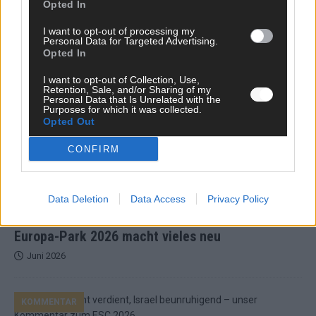
Opted In
News, Storys und Videos, die ihr auf FLASH UP seht. Ob
brandheiße Nachrichten, coole Tipps, spannende Hintergründe
I want to opt-out of processing my
oder crazy Trends – wir checken alles für euch, filtern das
Personal Data for Targeted Advertising.
Opted In
Wichtigste raus und bringen’s auf den Punkt.
I want to opt-out of Collection, Use,
Retention, Sale, and/or Sharing of my
Personal Data that Is Unrelated with the
Purposes for which it was collected.
Opted Out
TOP STORIES
CONFIRM
EXTRA
Data Deletion
Data Access
Privacy Policy
Monaco, Sallys Café, Westernbrauerei – der
Europa-Park 2026 macht vieles neu
Juni 2026
KOMMENTAR