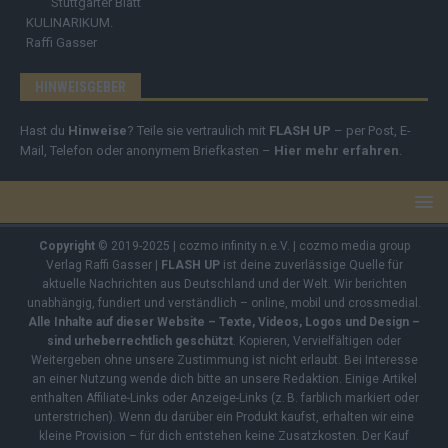
Stuttgarter Blatt
KULINARIKUM.
Raffi Gasser
HINWEISGEBER
Hast du
Hinweise
? Teile sie vertraulich mit
FLASH UP
– per Post, E-
Mail, Telefon oder anonymem Briefkasten –
Hier mehr erfahren
.
Copyright
© 2019-2025 | cozmo infinity n.e.V. | cozmo media group
Verlag Raffi Gasser |
FLASH UP
ist deine zuverlässige Quelle für
aktuelle Nachrichten aus Deutschland und der Welt. Wir berichten
unabhängig, fundiert und verständlich – online, mobil und crossmedial.
Alle Inhalte auf dieser Website – Texte, Videos, Logos und Design –
sind urheberrechtlich geschützt
. Kopieren, Vervielfältigen oder
Weitergeben ohne unsere Zustimmung ist nicht erlaubt. Bei Interesse
an einer Nutzung wende dich bitte an unsere Redaktion. Einige Artikel
enthalten Affiliate-Links oder Anzeige-Links (z. B. farblich markiert oder
unterstrichen). Wenn du darüber ein Produkt kaufst, erhalten wir eine
kleine Provision – für dich entstehen keine Zusatzkosten. Der Kauf