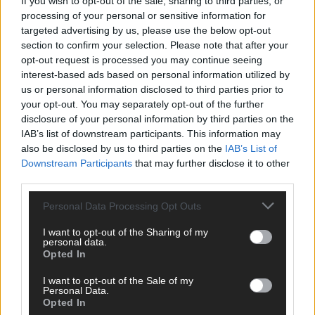
If you wish to opt-out of the sale, sharing to third parties, or
gelten unsere
Datenschutzvereinbarungen
.
processing of your personal or sensitive information for
targeted advertising by us, please use the below opt-out
*
Kommentar
section to confirm your selection. Please note that after your
opt-out request is processed you may continue seeing
interest-based ads based on personal information utilized by
us or personal information disclosed to third parties prior to
your opt-out. You may separately opt-out of the further
disclosure of your personal information by third parties on the
IAB’s list of downstream participants. This information may
*
Vor- und Nachname
also be disclosed by us to third parties on the
IAB’s List of
Downstream Participants
that may further disclose it to other
third parties.
*
E-Mail
Personal Data Processing Opt Outs
Benachrichtige mich über nachfolgende Kommentare via E-
I want to opt-out of the Sharing of my
Mail.
personal data.
Opted In
Benachrichtige mich über neue Beiträge via E-Mail.
I want to opt-out of the Sale of my
Personal Data.
Opted In