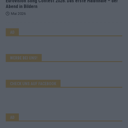
Eurovision Song Contest 2026: Das erste Halbfinale – der
Abend in Bildern
Mai 2026
AD
WERBE BEI UNS!
CHECK UNS AUF FACEBOOK
AD