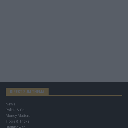
DIREKT ZUM THEMA
News
Politik & Co
Money Matters
Tipps & Tricks
Brainpower