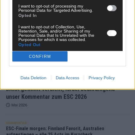
I want to opt-out of processing my
TOP STORIES
Personal Data for Targeted Advertising.
Opted In
EXTRA
I want to opt-out of Collection, Use,
Retention, Sale, and/or Sharing of my
Personal Data that Is Unrelated with the
Monaco, Sallys Café, Westernbrauerei – der
Purposes for which it was collected.
Europa-Park 2026 macht vieles neu
Opted Out
Juni 2026
CONFIRM
KOMMENTAR
Data Deletion
Data Access
Privacy Policy
DARA gewinnt verdient, Israel beunruhigend –
unser Kommentar zum ESC 2026
Mai 2026
KOMMENTAR
ESC-Finale morgen: Finnland Favorit, Australien
aufgestiegen – alle 25 Acts im Kurzcheck