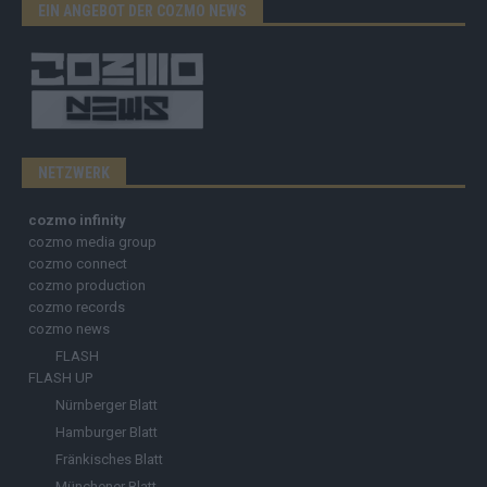
EIN ANGEBOT DER COZMO NEWS
NETZWERK
cozmo infinity
cozmo media group
cozmo connect
cozmo production
cozmo records
cozmo news
FLASH
FLASH UP
Nürnberger Blatt
Hamburger Blatt
Fränkisches Blatt
Münchener Blatt