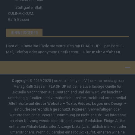
Stuttgarter Blatt
KULINARIKUM.
Raffi Gasser
HINWEISGEBER
Hast du
Hinweise
? Teile sie vertraulich mit
FLASH UP
– per Post, E-
Mail, Telefon oder anonymem Briefkasten –
Hier mehr erfahren
.
Copyright
© 2019-2025 | cozmo infinity n.e.V. | cozmo media group
Verlag Raffi Gasser |
FLASH UP
ist deine zuverlässige Quelle für
aktuelle Nachrichten aus Deutschland und der Welt. Wir berichten
unabhängig, fundiert und verständlich – online, mobil und crossmedial.
Alle Inhalte auf dieser Website – Texte, Videos, Logos und Design –
sind urheberrechtlich geschützt
. Kopieren, Vervielfältigen oder
Weitergeben ohne unsere Zustimmung ist nicht erlaubt. Bei Interesse
an einer Nutzung wende dich bitte an unsere Redaktion. Einige Artikel
enthalten Affiliate-Links oder Anzeige-Links (z. B. farblich markiert oder
unterstrichen). Wenn du darüber ein Produkt kaufst, erhalten wir eine