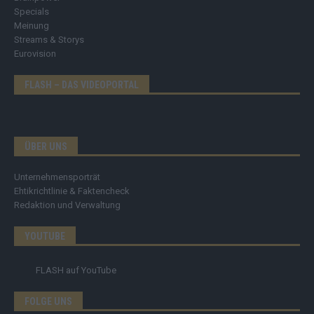
Specials
Meinung
Streams & Storys
Eurovision
FLASH – DAS VIDEOPORTAL
ÜBER UNS
Unternehmensporträt
Ehtikrichtlinie & Faktencheck
Redaktion und Verwaltung
YOUTUBE
FLASH
auf YouTube
FOLGE UNS