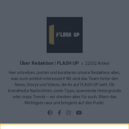
Über Redaktion | FLASH UP
22532 Artikel
Hier schreiben, posten und kuratieren unsere Redakteur alles,
was euch wirklich interessiert! Wir sind das Team hinter den
News, Storys und Videos, die ihr auf FLASH UP seht. Ob
brandheiße Nachrichten, coole Tipps, spannende Hintergründe
oder crazy Trends – wir checken alles für euch, filtern das
Wichtigste raus und bringen’s auf den Punkt.