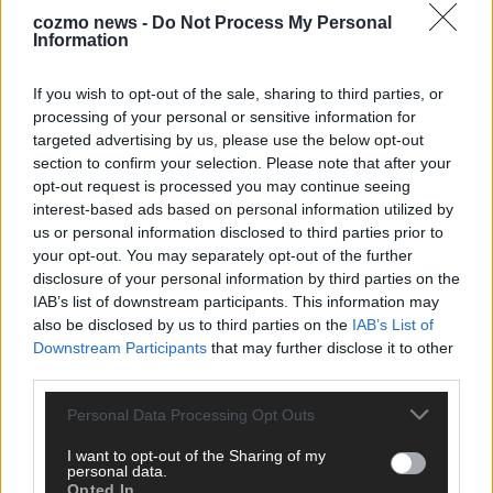
cozmo news -
Do Not Process My Personal
KOMMENTARE
Information
Hinterlasse einen Kommentar
If you wish to opt-out of the sale, sharing to third parties, or
processing of your personal or sensitive information for
Wir freuen uns auf deinen Beitrag!
Diskutiere mit und teile deine
targeted advertising by us, please use the below opt-out
Perspektive. Mit * gekennzeichnete Angaben sind Pflichtfelder.
section to confirm your selection. Please note that after your
Bitte nutze deinen Klarnamen (Vor- und Nachname) und eine
opt-out request is processed you may continue seeing
gültige E-Mail-Adresse (wird nicht veröffentlicht). Wir prüfen
interest-based ads based on personal information utilized by
jeden Kommentar kurz. Beiträge, die unsere
Netiquette
us or personal information disclosed to third parties prior to
respektieren, werden freigeschaltet; Hassrede, Beleidigungen,
your opt-out. You may separately opt-out of the further
Hetze, Spam oder Werbung werden nicht veröffentlicht. Es
disclosure of your personal information by third parties on the
gelten unsere
Datenschutzvereinbarungen
.
IAB’s list of downstream participants. This information may
also be disclosed by us to third parties on the
IAB’s List of
*
Kommentar
Downstream Participants
that may further disclose it to other
third parties.
Personal Data Processing Opt Outs
I want to opt-out of the Sharing of my
personal data.
*
Vor- und Nachname
Opted In