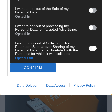
I want to opt-out of the Sale of my
Personal Data.
*
E-Mail
Opted In
I want to opt-out of processing my
Benachrichtige mich über nachfolgende Kommentare via E-
Personal Data for Targeted Advertising.
Mail.
Opted In
Benachrichtige mich über neue Beiträge via E-Mail.
I want to opt-out of Collection, Use,
Retention, Sale, and/or Sharing of my
Personal Data that Is Unrelated with the
Purposes for which it was collected.
Opted Out
TOP STORIES
CONFIRM
WISSEN
Data Deletion
Data Access
Privacy Policy