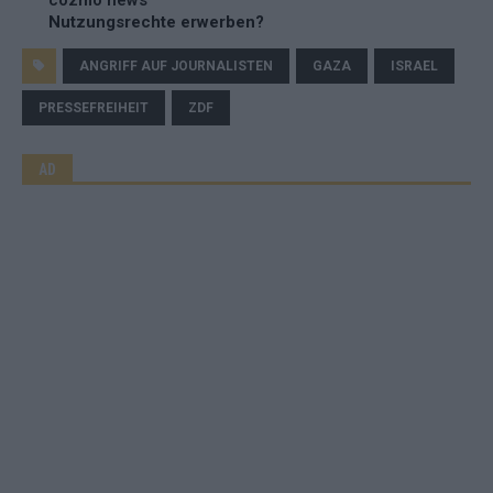
cozmo news
Nutzungsrechte erwerben?
ANGRIFF AUF JOURNALISTEN
GAZA
ISRAEL
PRESSEFREIHEIT
ZDF
AD