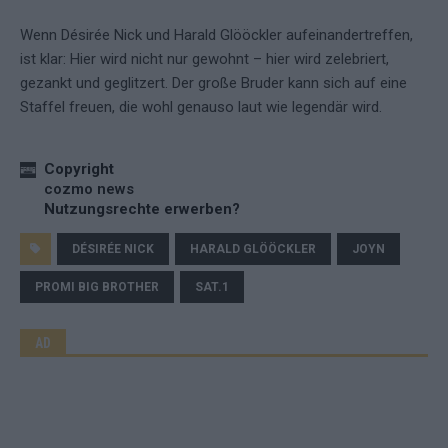
Wenn Désirée Nick und Harald Glööckler aufeinandertreffen,
ist klar: Hier wird nicht nur gewohnt – hier wird zelebriert,
gezankt und geglitzert. Der große Bruder kann sich auf eine
Staffel freuen, die wohl genauso laut wie legendär wird.
Copyright
cozmo news
Nutzungsrechte erwerben?
DÉSIRÉE NICK
HARALD GLÖÖCKLER
JOYN
PROMI BIG BROTHER
SAT.1
AD