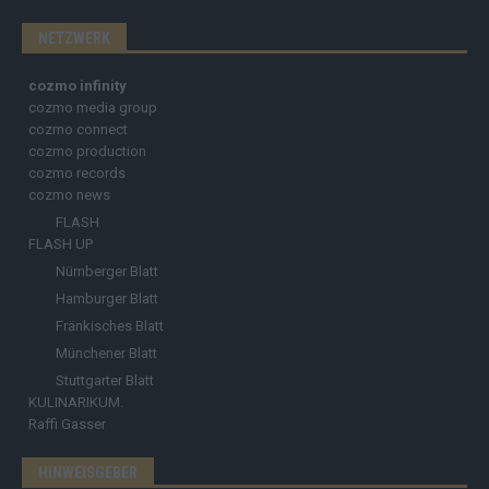
NETZWERK
cozmo infinity
cozmo media group
cozmo connect
cozmo production
cozmo records
cozmo news
FLASH
FLASH UP
Nürnberger Blatt
Hamburger Blatt
Fränkisches Blatt
Münchener Blatt
Stuttgarter Blatt
KULINARIKUM.
Raffi Gasser
HINWEISGEBER