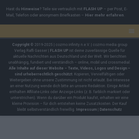
Hast du
Hinweise
? Teile sie vertraulich mit
FLASH UP
– per Post, E-
Mail, Telefon oder anonymem Briefkasten –
Hier mehr erfahren
.
Copyright
© 2019-2025 | cozmo infinity n.e.V. | cozmo media group
Verlag Raffi Gasser |
FLASH UP
ist deine zuverlässige Quelle für
aktuelle Nachrichten aus Deutschland und der Welt. Wir berichten
unabhängig, fundiert und verständlich – online, mobil und crossmedial.
Alle Inhalte auf dieser Website – Texte, Videos, Logos und Design –
sind urheberrechtlich geschützt
. Kopieren, Vervielfältigen oder
Weitergeben ohne unsere Zustimmung ist nicht erlaubt. Bei Interesse
an einer Nutzung wende dich bitte an unsere Redaktion. Einige Artikel
enthalten Affiliate-Links oder Anzeige-Links (z. B. farblich markiert oder
unterstrichen). Wenn du darüber ein Produkt kaufst, erhalten wir eine
kleine Provision – für dich entstehen keine Zusatzkosten. Der Kauf
bleibt selbstverständlich freiwillig.
Impressum
|
Datenschutz