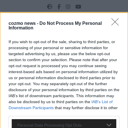
cozmo news -
Do Not Process My Personal
Information
KOMMENTARE
Hinterlasse einen Kommentar
If you wish to opt-out of the sale, sharing to third parties, or
processing of your personal or sensitive information for
targeted advertising by us, please use the below opt-out
Wir freuen uns auf deinen Beitrag!
Diskutiere mit und teile deine
section to confirm your selection. Please note that after your
Perspektive. Mit * gekennzeichnete Angaben sind Pflichtfelder.
opt-out request is processed you may continue seeing
Bitte nutze deinen Klarnamen (Vor- und Nachname) und eine
interest-based ads based on personal information utilized by
gültige E-Mail-Adresse (wird nicht veröffentlicht). Wir prüfen
us or personal information disclosed to third parties prior to
jeden Kommentar kurz. Beiträge, die unsere
Netiquette
your opt-out. You may separately opt-out of the further
respektieren, werden freigeschaltet; Hassrede, Beleidigungen,
disclosure of your personal information by third parties on the
Hetze, Spam oder Werbung werden nicht veröffentlicht. Es
IAB’s list of downstream participants. This information may
gelten unsere
Datenschutzvereinbarungen
.
also be disclosed by us to third parties on the
IAB’s List of
*
Kommentar
Downstream Participants
that may further disclose it to other
third parties.
Personal Data Processing Opt Outs