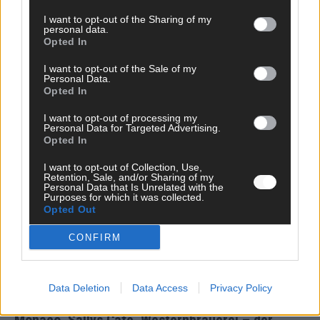
I want to opt-out of the Sharing of my
personal data.
Opted In
*
Vor- und Nachname
I want to opt-out of the Sale of my
Personal Data.
Opted In
*
E-Mail
I want to opt-out of processing my
Personal Data for Targeted Advertising.
Benachrichtige mich über nachfolgende Kommentare via E-
Opted In
Mail.
I want to opt-out of Collection, Use,
Benachrichtige mich über neue Beiträge via E-Mail.
Retention, Sale, and/or Sharing of my
Personal Data that Is Unrelated with the
Purposes for which it was collected.
Opted Out
CONFIRM
TOP STORIES
EXTRA
Data Deletion
Data Access
Privacy Policy
Monaco, Sallys Café, Westernbrauerei – der