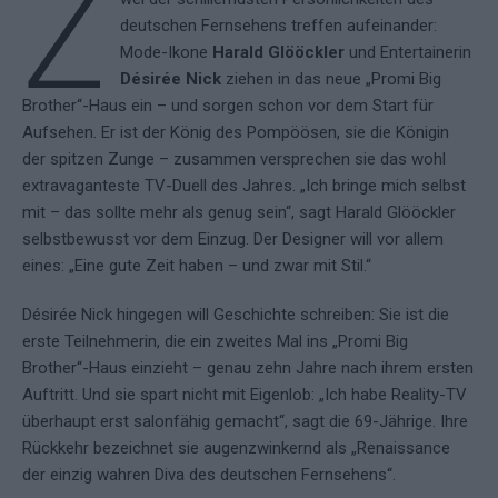
Z
deutschen Fernsehens treffen aufeinander:
Mode-Ikone
Harald Glööckler
und Entertainerin
Désirée Nick
ziehen in das neue „Promi Big
Brother“-Haus ein – und sorgen schon vor dem Start für
Aufsehen. Er ist der König des Pompöösen, sie die Königin
der spitzen Zunge – zusammen versprechen sie das wohl
extravaganteste TV-Duell des Jahres. „Ich bringe mich selbst
mit – das sollte mehr als genug sein“, sagt Harald Glööckler
selbstbewusst vor dem Einzug. Der Designer will vor allem
eines: „Eine gute Zeit haben – und zwar mit Stil.“
Désirée Nick hingegen will Geschichte schreiben: Sie ist die
erste Teilnehmerin, die ein zweites Mal ins „Promi Big
Brother“-Haus einzieht – genau zehn Jahre nach ihrem ersten
Auftritt. Und sie spart nicht mit Eigenlob: „Ich habe Reality-TV
überhaupt erst salonfähig gemacht“, sagt die 69-Jährige. Ihre
Rückkehr bezeichnet sie augenzwinkernd als „Renaissance
der einzig wahren Diva des deutschen Fernsehens“.