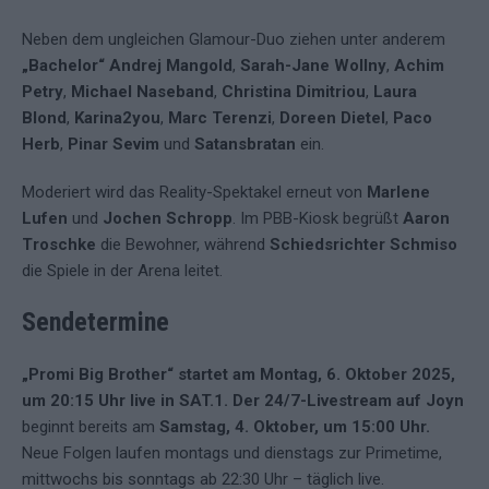
Neben dem ungleichen Glamour-Duo ziehen unter anderem
„Bachelor“ Andrej Mangold
,
Sarah-Jane Wollny
,
Achim
Petry
,
Michael Naseband
,
Christina Dimitriou
,
Laura
Blond
,
Karina2you
,
Marc Terenzi
,
Doreen Dietel
,
Paco
Herb
,
Pinar Sevim
und
Satansbratan
ein.
Moderiert wird das Reality-Spektakel erneut von
Marlene
Lufen
und
Jochen Schropp
. Im PBB-Kiosk begrüßt
Aaron
Troschke
die Bewohner, während
Schiedsrichter Schmiso
die Spiele in der Arena leitet.
Sendetermine
„Promi Big Brother“ startet am Montag, 6. Oktober 2025,
um 20:15 Uhr live in SAT.1.
Der 24/7-Livestream auf Joyn
beginnt bereits am
Samstag, 4. Oktober, um 15:00 Uhr.
Neue Folgen laufen montags und dienstags zur Primetime,
mittwochs bis sonntags ab 22:30 Uhr – täglich live.